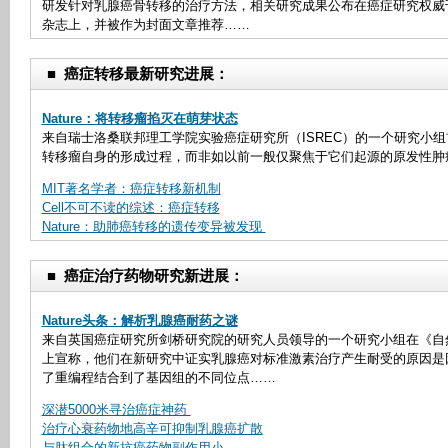
研发针对乳腺癌骨转移的治疗方法，相关研究成果公布在癌症研究权威刊物《C
杂志上，并被作为封面文章推荐……
■
癌症转移最新研究进展：
Nature：将转移瘤掐灭在萌芽状态
来自瑞士洛桑联邦理工学院实验癌症研究所（ISREC）的一个研究小
转移瘤自身的形成过程，而非如以前一般仅聚焦于它们起源的原发性肿
MIT著名学者：癌症转移新机制
Cell不可不读的综述：癌症转移
Nature：助肺癌转移的遗传变异被发现
■
癌症治疗药物研究新进展：
Nature头条：解析乳腺癌耐药之谜
来自英国癌症研究所剑桥研究院的研究人员领导的一个研究小组在《自然》
上宣称，他们在新研究中证实乳腺癌对标准激素治疗产生耐受的原因是
了重编程结合到了基因组的不同位点……
深潜5000米寻治癌症神药
治疗心衰药物地高辛可抑制乳腺癌扩散
与肽组合的新抗癌药物副作用小