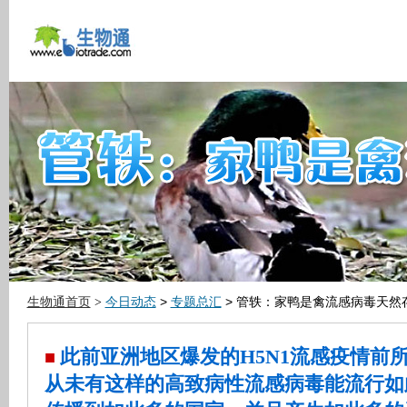
生物通首页
今日动态
>
专题总汇
> 管轶：家鸭是禽流感病毒天然
>
此前亚洲地区爆发的H5N1流感疫情前
■
从未有这样的高致病性流感病毒能流行如