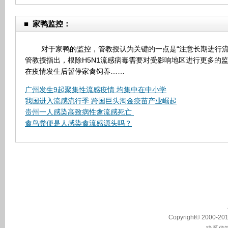
■
家鸭监控：
对于家鸭的监控，管教授认为关键的一点是“注意长期进行流感
管教授指出，根除H5N1流感病毒需要对受影响地区进行更多的
在疫情发生后暂停家禽饲养……
广州发生9起聚集性流感疫情 均集中在中小学
我国进入流感流行季 跨国巨头淘金疫苗产业崛起
贵州一人感染高致病性禽流感死亡
禽鸟粪便是人感染禽流感源头吗？
Copyright© 2000-2011