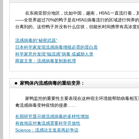
在东南亚部分地区，比如中国，越南，H5N1一直流行着，其
——全世界超过70%的鸭子是在H5N1病毒流行的区域进行饲养
分离到的。这些鸭子并没有什么症状，但能长时间携带有高浓度病
流感病毒的“秘密武器”
日本科学家发现流感病毒增殖必需的蛋白质
科学家意外发现“蝠流感”病毒 或威胁人类
两篇文章：流感病毒复制新机理
■
家鸭体内流感病毒的重组变异：
家鸭监控的重要性主要表现在这种宿主环境能帮助病毒相互重
禽流感病毒变种疫情的侵袭……
长期研究显示猪流感病毒的多样性增加
有效地应对禽流感需要科学开放性
Science：流感论文发表再起争议