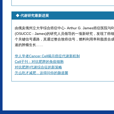
◆
代谢研究最新进展
由俄亥俄州立大学综合癌症中心- Arthur G. James癌症医院与Richa
(OSUCCC - James)的研究人员领导的一项新研究，发现了
个关键信号通路，其通过整合致癌信号，燃料利用率和脂质合
速的肿瘤生长……
华人学者Cancer Cell揭示癌症代谢新机制
Cell子刊：对抗肥胖的免疫细胞
对抗肥胖/代谢综合征的新策略
怎么吃才减肥，这得问你的肠道菌