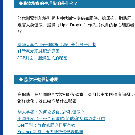
◆
脂滴增多的生理影响是什么？
脂代谢紊乱能够引起多种代谢性疾病如肥胖、糖尿病、脂肪肝
危害人类健康。脂滴（Lipid Droplet）作为脂代谢的核心细
脂……
清华大学Cell子刊解析脂滴生长新分子机制
科学家发现减肥难原因
JCB封面：脂滴生长的秘密
◆
脂肪研究最新进展
高脂肪、高胆固醇的“垃圾食品”饮食，会引起主要的健康问题
粥样硬化，这已经不是什么秘密……
华人学者：为何垃圾食品不利健康？
美国开发出一种全新减肥药“诱骗”身体燃烧脂肪
Cell子刊：节食减肥这样更有效
Science新闻：压力能帮你燃烧脂肪