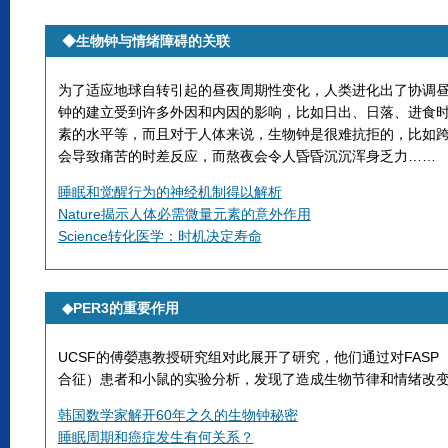
◆
生物钟与情绪障碍的关联
为了适应地球自转引起的昼夜周期性变化，人类进化出了协调
钟的建立受到许多外因和内因的影响，比如日出、日落、进食
素的水平等，而且对于人体来说，生物钟是很难抗拒的，比如
会导致痛苦的时差反应，而熬夜会令人昏昏沉沉浑身乏力……
睡眠和觉醒行为的神经机制得以解析
Nature揭示人体必需微量元素的意外作用
Science转化医学：时机决定寿命
◆
PER3
的重要作用
UCSF的傅嫈惠教授研究组对此展开了研究，他们通过对FAS
合征）患者和小鼠的实验分析，发现了造成生物节律和情绪改
韩国数学家解开60年之久的生物钟秘密
睡眠周期和癌症发生有何关系？