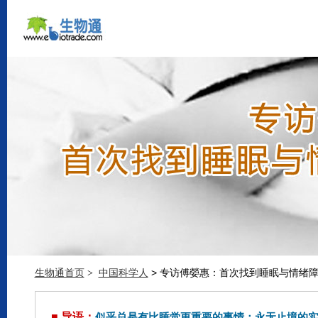
生物通首页
中国科学人
> 专访傅嫈惠：首次找到睡眠与情绪
>
■ 导语：
似乎总是有比睡觉更重要的事情：永无止境的