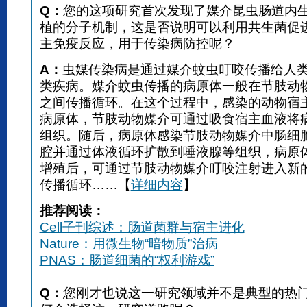
Q：
您的这项研究首次发现了媒介昆虫肠道内
植的分子机制，这是否说明可以利用共生菌促
主免疫反应，用于传染病防控呢？
A：
虫媒传染病是通过媒介蚊虫叮咬传播给人
类疾病。媒介蚊虫传播的病原体一般在节肢动
之间传播循环。在这个过程中，感染的动物宿
病原体，节肢动物媒介可通过吸食宿主血液将
组织。随后，病原体感染节肢动物媒介中肠细
腔并通过体液循环扩散到唾液腺等组织，病原
增殖后，可通过节肢动物媒介叮咬注射进入新
传播循环……【
详细内容
】
推荐阅读：
Cell子刊综述：肠道菌群与宿主进化
Nature：用微生物“暗物质”治病
PNAS：肠道细菌的“权利游戏”
Q：
您刚才也说这一研究领域并不是典型的热