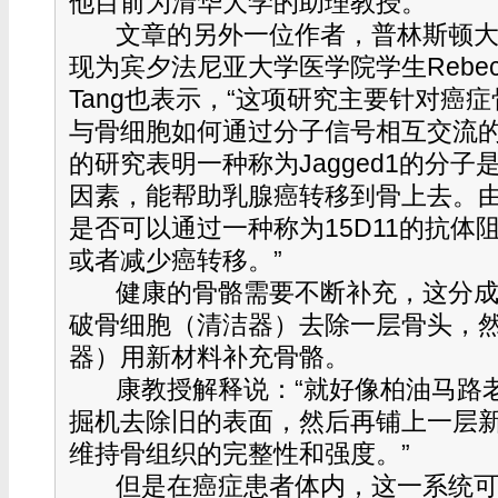
他目前为清华大学的助理教授。
文章的另外一位作者，普林斯顿大学
现为宾夕法尼亚大学医学院学生Rebecca 
Tang也表示，“这项研究主要针对癌
与骨细胞如何通过分子信号相互交流
的研究表明一种称为Jagged1的分
因素，能帮助乳腺癌转移到骨上去。
是否可以通过一种称为15D11的抗体阻止
或者减少癌转移。”
健康的骨骼需要不断补充，这分
破骨细胞（清洁器）去除一层骨头，
器）用新材料补充骨骼。
康教授解释说：“就好像柏油马路
掘机去除旧的表面，然后再铺上一层
维持骨组织的完整性和强度。”
但是在癌症患者体内，这一系统