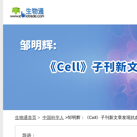
生物通首页
中国科学人
>邹明辉：《Cell》子刊新文章发现
>
导语：