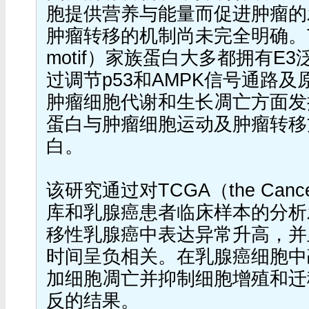
胞提供营养与能量而促进肿瘤的
肿瘤转移的机制尚未完全明确。TRIM（T
motif）家族蛋白大多都拥有E
过调节p53和AMPK信号通路
肿瘤细胞代谢和生长凋亡方面发
蛋白与肿瘤细胞运动及肿瘤转移
白。
该研究通过对TCGA（the Cancer
库和乳腺癌患者临床样本的分析发
移性乳腺癌中表达异常升高，并
时间呈负相关。在乳腺癌细胞中敲
加细胞凋亡并抑制细胞增殖和迁
反的结果。