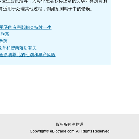
床医生提供指导，为每个患者获得正常的受孕计算所需的
展并适用于处理其他过程，例如预测精子中的错误。
内承受的有害影响会持续一生
子联系
避孕药
发育和智商落后有关
能会影响婴儿的性别和早产风险
版权所有 生物通
Copyright© eBiotrade.com, All Rights Reserved