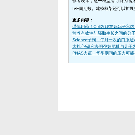
作者表示，这一模型有可能为临
IVF周期数。建模框架还可以扩
更多内容：
谨慎用药！Cell发现在妈妈子宫
营养有效性与胚胎生长之间的分
Science子刊：每月一次的口服
太扎心!研究表明孕妇肥胖与儿子
PNAS力证：怀孕期间的压力可