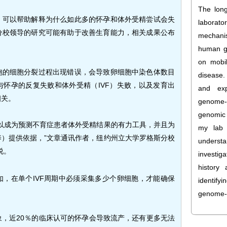
The long
，可以帮助解释为什么如此多的怀孕和体外受精尝试会失
labora
分校领导的研究可能有助于改善生育能力，相关成果公布
mechan
human ge
on mobi
胞的细胞分裂过程出现错误，会导致卵细胞中染色体数目
disease.
怀孕的反复失败和体外受精（IVF）失败，以及发育出
and exp
相关。
genome
genomic 
以成为预测不育症患者体外受精结果的有力工具，并且为
my lab 
）提供依据，”文章通讯作者，纽约州立大学罗格斯分校
understa
）说。
invest
history 
，在单个IVF周期中必须采集多少个卵细胞，才能确保
identify
genome-w
，近20％的临床认可的怀孕会导致流产，还有更多无法