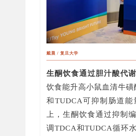
戴晨 / 复旦大学
生酮饮食通过胆汁酸代
饮食能升高小鼠血清牛磺
和TUDCA可抑制肠道
上，生酮饮食通过抑制编
调TDCA和TUDCA循