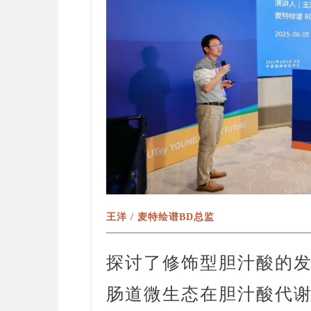
王洋 / 麦特绘谱BD总监
探讨了修饰型胆汁酸的
肠道微生态在胆汁酸代