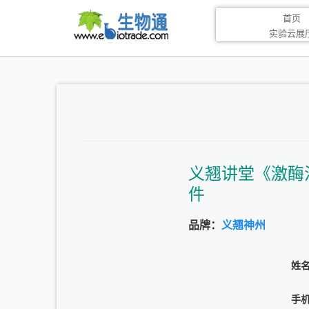
首页
实验云展
义翘讲堂《激酶活
件
品牌：
义翘神州
姓
手