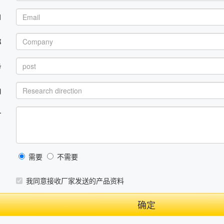
l
称
务
向
言
需要
不需要
？
我同意接收厂家发送的产品资料
确定