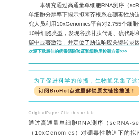
本研究通过高通量单细胞RNA测序（scRN
单细胞分辨率下揭示拟南芥根系在硼毒性胁
究人员利用10xGenomics平台对2,755
10种细胞类型，发现谷胱甘肽代谢、硫代谢
簇中显著激活，并定位了胁迫响应关键转录
分子机制提供了突破性资源。
欢迎下载最佳的病毒清除验证和细胞库检测方案>>>
为了促进科学的传播，生物通采集了这
订阅BioHot点这里解锁原文链接推送！
OriginalPaper
Cite this article
通过高通量单细胞RNA测序（scRNA-
（10xGenomics）对硼毒性胁迫下的拟南芥