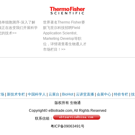
秘单细胞测序-深入了解
世界著名Thermo Fisher赛
项正在改变我们开展科学
默飞世尔科技招聘Field
究的技术>>
Application Scientist、
Marketing Develop等职
位，详情请查看生物通人才
市场栏目！>>
市场
|
新技术专栏
|
中国科学人
|
云展台
|
BioHot
|
云讲堂直播
|
会展中心
|
特价专栏
|
技
版权所有 生物通
Copyright© eBiotrade.com, All Rights Reserved
联系信箱：
粤ICP备09063491号