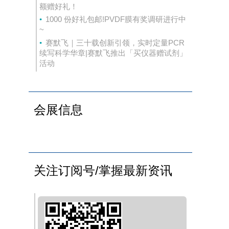
额赠好礼！
1000 份好礼包邮!PVDF膜有奖调研进行中
~
赛默飞｜三十载创新引领，实时定量PCR
续写科学华章|赛默飞推出「买仪器赠试剂」
活动
会展信息
关注订阅号/掌握最新资讯