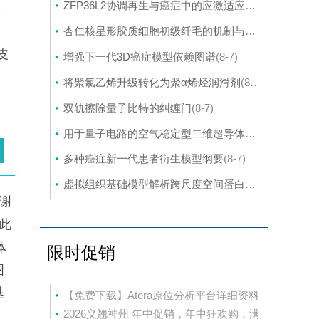
ZFP36L2协调再生与癌症中的应激适应性可塑性
(8-7)
并
皮
杏仁核星形胶质细胞初级纤毛的机制与应激行为密切相关。
皮
增强下一代3D癌症模型依赖图谱
(8-7)
将聚氯乙烯升级转化为聚α烯烃润滑剂
(8-7)
双轨擦除量子比特的纠缠门
(8-7)
用于量子电路的空气稳定型二维超导体的封装外延生长
多种癌症新一代患者衍生模型纲要
(8-7)
虚拟组织基础模型解析跨尺度空间蛋白质组学
(8-7)
谢
此
体
限时促销
图
基
【免费下载】Atera原位分析平台详细资料
2026义翘神州 年中促销，年中狂欢购，满