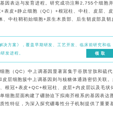
基因表达与发育进程。研究成功注释2,755个细胞
+表皮+静止细胞（QC）+根冠柱、中柱、皮层、
体、中柱鞘初始细胞+原生木质部、后生韧皮部及韧
产解决方案》，覆盖早期研发、工艺开发、临床前研究和临
物研发进程。
领 取
细胞（QC）中上调基因显著富集于谷胱甘肽和硫代
柱和皮层细胞簇中上调基因则与核糖体通路密切关联。
、根冠+表皮+QC+根冠柱、皮层+内皮层以及毛状
在单细胞层面构建了硼胁迫下拟南芥根系的基因表达
异质性特征，为深入探究硼毒性分子机制提供了重要