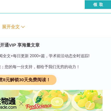
领 取
展开全文
2
 cm
表面进行标准化涂抹，样本保存于含胍盐的
开通VIP 享海量文章
闻全文+每日更新 2000+篇，学术前沿动态全时追踪!
加合成RNA作为内部过程控制（IPC），监测提取
因有您；您的每一分支持，都给予我们无穷的动力！
赏8元解锁30天免费阅读！
——SARS-CoV-2特异性检测（靶向RdRp基
2的ORF1b/N基因、Flu A/B的M1/NS2基因、
en qPCR（检测人类Rpp40基因作为内源参比）。