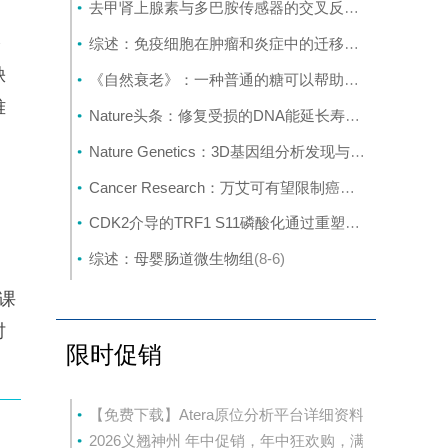
去甲肾上腺素与多巴胺传感器的交叉反应取决于局部神经支配密度
多
综述：免疫细胞在肿瘤和炎症中的迁移：分子机制与治疗靶点
缺
《自然衰老》：一种普通的糖可以帮助癌细胞挣脱并扩散
难
Nature头条：修复受损的DNA能延长寿命吗？
(8-6)
Nature Genetics：3D基因组分析发现与克罗恩病相关的新基因
新
Cancer Research：万艾可有望限制癌症转移
(8-6)
CDK2介导的TRF1 S11磷酸化通过重塑端粒染色质促进DNA损伤修复
综述：母婴肠道微生物组
(8-6)
课
时
限时促销
【免费下载】Atera原位分析平台详细资料
2026义翘神州 年中促销，年中狂欢购，满