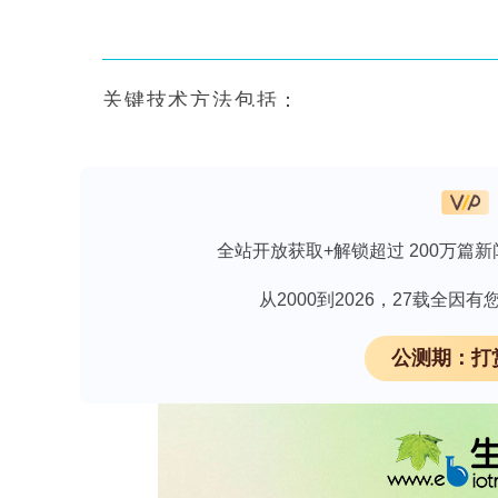
关键技术方法包括：
1.
标准化表面采样：使用合成纤维拭子对100
毒运输介质中。
2.
全站开放获取+解锁超过 200万篇新
核酸提取与质控：采用柱式提取法，并添
从2000到2026，27载全
率及PCR抑制物。
3.
公测期：打
多重实时PCR检测：依次使用三种检测体系
因）、多病毒联检试剂盒（靶向SARS-CoV-
RSV A/B的M基因）以及SYBR Gre
病毒污染的时间动态