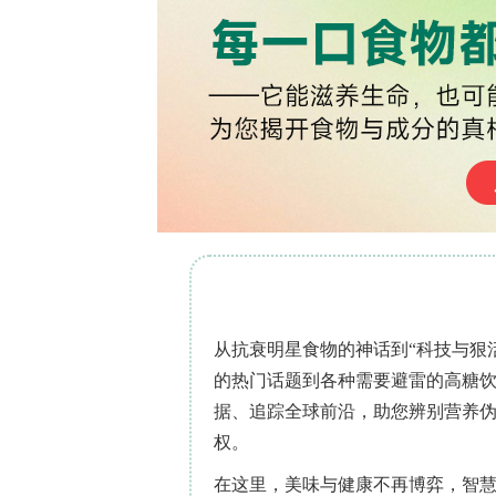
研究发现在三个采样时间点中，病毒RNA总
CoV-2是主要污染物（占总阳性样本的
冬季高发期（T2和T3），与流行病学季节
随时间显著上升（p=0.0199），提示
检测平台的可靠性验证
通过引入三重质控系统（IPC、RNase 
最终实现98%的检测灵敏度。其中，人类内
成IPC在部分环境样本中的不稳定性，
污染的空间分布特征
病毒污染率与教室规模密切相关：小教室
（14%）和大教室（11%）依次递减
检出39例和18例阳性），而厕所、自
停留时间差异有关。
多靶标检测的互补性