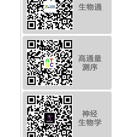
在
值
，
了合
别
员