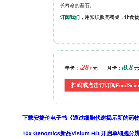
研究还发现，针对SARS-CoV-2的两个
40.7%的阳性样本仅被RdRp检测到，2
降解或引物结合效率有关，凸显了多靶
本研究通过高灵敏度分子监测平台，证
化。小教室和课桌等高频接触区域是干
段。该策略不仅为高校疫情防控提供了
式。未来，将此类监测与流行病学数据
人群和降低聚集性感染风险方面具有重
下载安捷伦电子书《通过细胞代谢揭示新的药
10x Genomics新品Visium HD 开启单