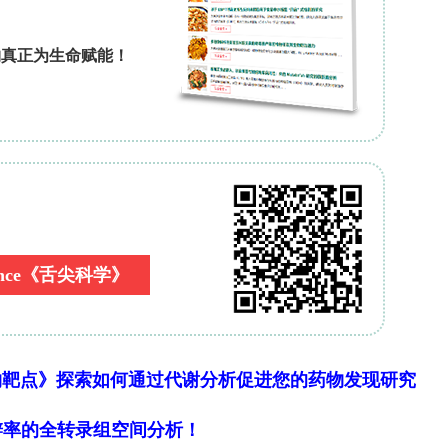
检测靶标（RdRp和ORF1b/N）结果存在部分差异：
9.6%仅被ORF1b/N检测到。这种差异可能与病毒RN
标联合检测在低载量环境样本中的必要性。
实了高校环境中呼吸道病毒表面污染的普遍性和动态
预重点，而冬季学期初和考试周是强化清洁的关键时
数据支持，更开创了非医疗场所病毒环境监测的新范
结合，可构建更精准的早期预警系统，尤其在保护易
要价值。
打赏
物靶点》探索如何通过代谢分析促进您的药物发现研究
细胞分辨率的全转录组空间分析！