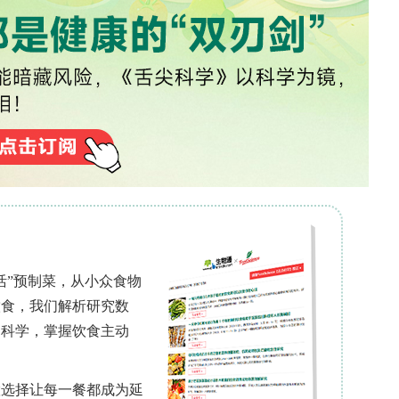
阳性率从T1的20%下降至T3的8%，其中SARS-
14%）。值得注意的是，流感病毒和RSV的检出集中
特征一致。进一步分析显示，SARS-CoV-2的Ct
病毒载量逐步降低。
P、Rpp40），研究将无效样本率从7.8%降至2.3%
源基因（RNase P和Rpp40）的扩增成功弥补
显著降低了假阴性风险。
（容纳<40人）的阳性率最高（22%），中等教室
。从具体位置看，学生课桌和教师讲台是污染热点（分
动售货机按钮等区域未检出病毒，可能与清洁频率和人