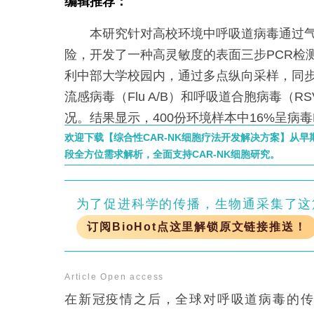
编辑推荐：
本研究针对高校环境中呼吸道病毒通过气
险，开发了一种高灵敏度的表面三步PCR检
利中部大学校园内，通过多点纵向采样，同步检测
流感病毒（Flu A/B）和呼吸道合胞病毒（RSV
况。结果显示，400份环境样本中16%呈病
率与教室规模呈负相关（小教室22% vs 大
欢迎下载【综合性CAR-NK细胞疗法开发解决方案】从
段全方位需求解析，全面支持CAR-NK细胞研究。
引入合成RNA内参（IPC）和人类内源基因（RN
重质控，将检测灵敏度提升至98%，为高校
和精准干预提供了技术支撑。
为了促进科学的传播，生物通采集了这
订阅BioHot点这里解锁原文链接推送！
Article
Open access
在新冠疫情之后，全球对呼吸道病毒的