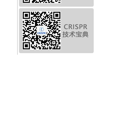
A
变
感