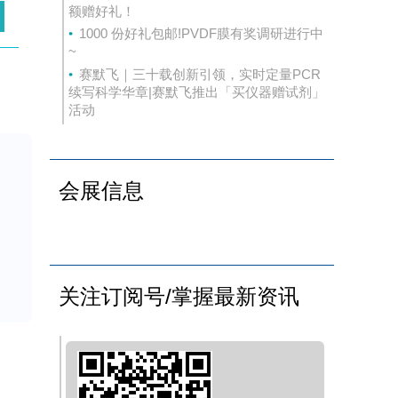
额赠好礼！
1000 份好礼包邮!PVDF膜有奖调研进行中
~
赛默飞｜三十载创新引领，实时定量PCR
续写科学华章|赛默飞推出「买仪器赠试剂」
活动
病
会展信息
效
关注订阅号/掌握最新资讯