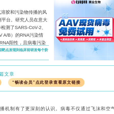
溶胶和污染物传播的风
测平台。研究人员在意大
了SARS-CoV-2、
 A/B）的RNA污染情
毒RNA阳性，且病毒污染
教室11%）。该平台通过
早期靶点发现到临床前研发每个阶
ase P、Rpp40）双
等非医疗场所的早期预警
篇文章
“畅读会员”点此登录查看原文链接
传播机制有了更深刻的认识。病毒不仅通过飞沫和空