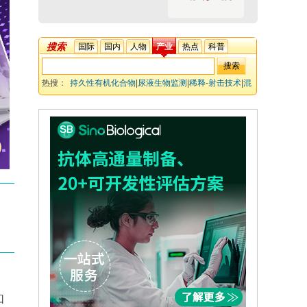
搜索
国际
国内
人物
产业
热点
科普
热搜：
持久性有机化合物
|
尿液生物监测
|
稀释-射击技术
|
混
合模式液相色谱
|
高分辨质谱
|
人工甜味剂
|
代谢物
|
工业化学
物质
|
暴露评估
和