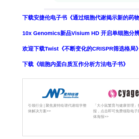
研究还发现，N-去甲基-乙虫脒，一种新
下载安捷伦电子书《通过细胞代谢揭示新的药
到，其GM浓度为265 ng/mL。尽管
在风险，但其与环境暴露的关系仍需进
10x Genomics新品Visium HD 开启单
磺酰胺在尿液中被检测到的频率均超过9
欢迎下载Twist《不断变化的CRISPR筛选格
浓度为195 ng/mL，对甲苯磺酰胺为238 
下载《细胞内蛋白质互作分析方法电子书》
研究团队还对尿液中的咖啡因进行了检测
年龄相关，老年人（>55岁）的尿液中咖
能与老年人更频繁地饮用咖啡有关。此
存在正相关，如对苯二胺，这提示我们
引领行业 | 聚焦麦特绘谱代谢组学整
「大小鼠繁育与健康管理」
接影响PMOCs的暴露水平。
体解决方案>>
报，点击即可免费领取电子
体海报>>
在多变量分析中，研究团队使用了多元线