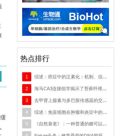
项
，
在
康
热点排行
1
综述：癌症中的泛素化：机制、信号网络及潜在的治疗机会
2
海马CA3连接组学揭示了苔藓纤维输入梯度及对锥体细胞的选择性前馈抑制
3
去甲肾上腺素与多巴胺传感器的交叉反应取决于局部神经支配密度
4
综述：免疫细胞在肿瘤和炎症中的迁移：分子机制与治疗靶点
解缓
5
《自然衰老》：一种普通的糖可以帮助癌细胞挣脱并扩散
人
6
Nature头条：修复受损的DNA能延长寿命吗？