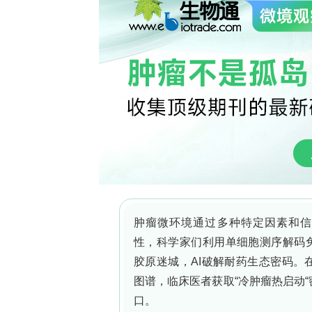
### 二、研究方法与技术细节
本研究采用了目标分析和可疑筛查两种方
主要针对33种已知的PMOCs，包括
准确性，研究团队使用了15种同位素标
保证（QA/QC）流程。
在尿液处理过程中，研究团队采用了一种标准
超高效液相色谱-质谱（UHPLC-MS
除杂质。所有样本均在相同的实验条件
为了评估PMOCs的健康风险，研究团队
EDI的计算考虑了尿液浓度、每日尿液
中报道的可接受每日摄入量（ADI）或估