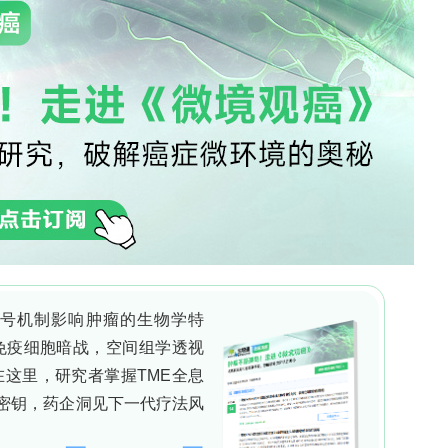
法，以全面评估尿液中PMOCs的暴露情况。目标
人工甜味剂、农药代谢物和工业化学品。为了确保分析
记的内标物，并在实验过程中严格遵循质量控制和质
化的稀释方法，将250 μL的尿液样本与250 μ
）级别的水-乙腈混合液混合，并通过离心和过滤等步骤
下进行处理，以确保结果的一致性和可比性。
计算了估计每日摄入量（EDI）和危险商数（HQ）
排出量、体重以及尿液排泄因子等因素。HQ则基于文
计的低风险剂量（EDLC）进行计算。当HQ值小于