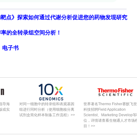
烟碱类杀虫剂的代谢物，在75%的尿液样本中被检
物靶点》探索如何通过代谢分析促进您的药物发现研究
这一化合物的健康风险评估显示17%的参与者可能面临
一步研究。相比之下，其他化合物如二乙醇胺和对甲
细胞分辨率的全转录组空间分析！
0%，显示出较高的暴露水平。其中，二乙醇胺的G
局》电子书
ng/mL。
，发现其在79%的样本中被检测到。咖啡因的浓度
啡因浓度显著高于年轻人（18–24岁）。这一结果
外，研究还发现咖啡因的摄入与某些工业化学品的浓
咖啡因可能在某些消费品中作为添加剂或成分，从而
指导海
对同一细胞中的转录组和表观基因
世界著名Thermo Fisher赛默飞
版或实
组进行同时分析（使用细胞核分离
科技招聘Field Application
试剂盒简化样本制备工作流程）>>
Scientist、Marketing Develop
位，详情请查看生物通人才市场
目！>>
性回归（MLR）模型，以更全面地评估不同变量对