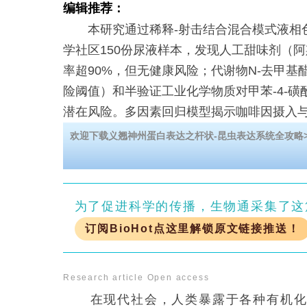
编辑推荐：
本研究通过稀释-射击结合混合模式液相色
学社区150份尿液样本，发现人工甜味剂（
率超90%，但无健康风险；代谢物N-去甲基
险阈值）和半验证工业化学物质对甲苯-4-磺
潜在风险。多因素回归模型揭示咖啡因摄入
年龄与生活方式影响暴露模式，为复杂暴露
欢迎下载义翘神州蛋白表达之杆状-昆虫表达系统全攻略>
为了促进科学的传播，生物通采集了这
订阅BioHot点这里解锁原文链接推送！
Research article
Open access
在现代社会，人类暴露于各种有机化合