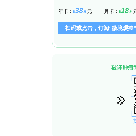
时，表示风险较低；而当HQ值大于1时
在可疑筛查过程中，研究团队使用了Compound
在化合物进行了识别。这些化合物包括P
子。通过严格的筛选标准，如分子式、
的相对标准偏差（RSD）等，确保了可
### 三、研究结果与分析
研究结果显示，人工甜味剂如阿斯巴甜和
明这些化合物在日常饮食中普遍存在。
较低（21%），但其几何平均浓度（GM）
度存在。这提示我们，尽管某些化合物
体健康产生重要影响。