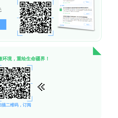
，则可能意味着存在较高的健康风险。
 Discoverer 3.3.2软件，对超过11,000种
MOCs及其代谢物、其他饮用水污染物以及内源性
精确质量误差、峰面积与空白面积的比值、重复性分
疑筛查的可靠性。
糖精在尿液中被检测到的频率分别为99%和85%，
相比之下，环己基磺酰胺虽然在尿液中被检测到的频
却高达1782 ng/mL，显示出在某些消费品中的高
的检测频率不高，但其在特定产品中的高浓度可能对