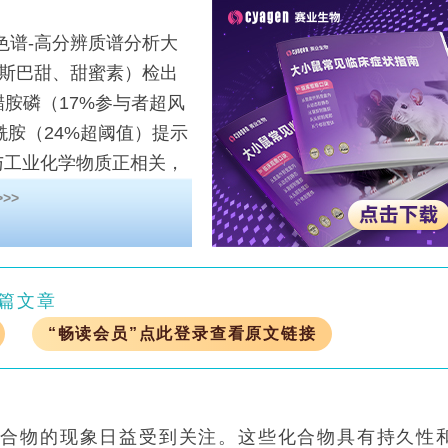
谱-高分辨质谱分析大
阿斯巴甜、甜蜜素）检出
醋胺磷（17%参与者超风
酰胺（24%超阈值）提示
与工业化学物质正相关，
评估提供新方法。
>>
篇文章
“畅读会员”点此登录查看原文链接
物的现象日益受到关注。这些化合物具有持久性