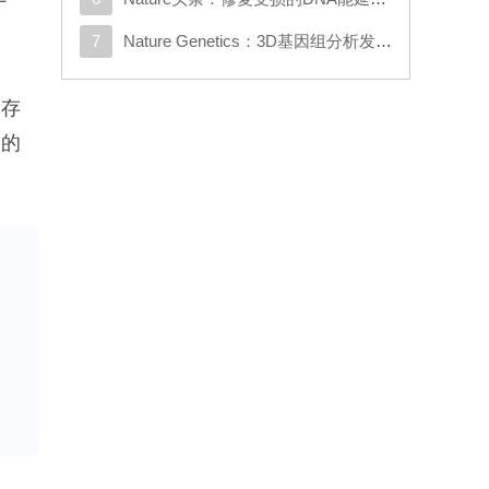
于
7
Nature Genetics：3D基因组分析发现与克罗恩病相关的新基因
仍存
中的
统的
绿
物
减