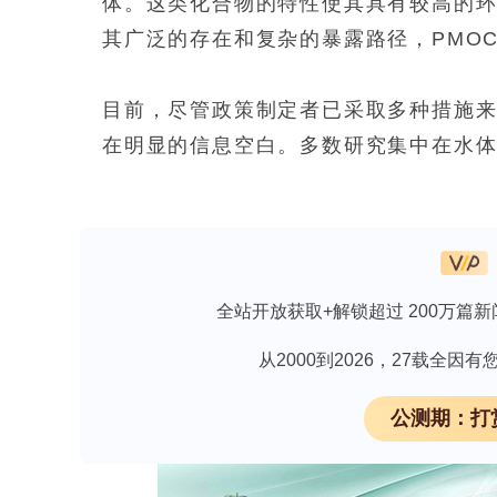
体。这类化合物的特性使其具有较高的
其广泛的存在和复杂的暴露路径，PMO
目前，尽管政策制定者已采取多种措施来
在明显的信息空白。多数研究集中在水体
分布情况。尿液作为一种非侵入性的生物
提取方法往往难以有效分离和检测这些
色且高通量的“稀释-直接进样”方法，
全站开放获取+解锁超过 200万篇新
高分辨率质谱（HRMS）技术在暴露组
息，从而实现对复杂混合物的全面分析。
从2000到2026，27载全
的分离能力，被广泛应用于PMOCs的分
公测期：打
少峰共洗脱现象，从而提高检测的准确