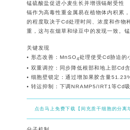
锰硫酸盐促进小麦生长并增强镉耐受性
镉作为高毒性重金属易在植物体内积累
的程度取决于Cd处理时间、浓度和作物
重，这与在烟草和绿豆中的发现一致。
关键发现
• 形态改善：MnSO
处理使受Cd胁迫的小
4
• 双重调控：同步降低根部和地上部Cd含量
• 细胞壁锁定：通过增加果胶含量51.23
• 转运抑制：下调NRAMP5/IRT1等
点击马上免费下载【间充质干细胞的分离
分子机制