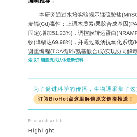
编辑推荐：
本研究通过水培实验揭示锰硫酸盐(MnSO
麦镉(Cd)毒性：上调木质素/果胶合成基因(PA
固定(增加51.23%)，调控膜转运蛋白(NRAMP
收(降幅达69.98%)，并通过激活抗氧化系统(Mn
谢重编程(TCA循环/氨基酸合成)实现协同解
性肥料开发提供理论依据。
索取T 细胞流式抗体最新资料
为了促进科学的传播，生物通采集了这
订阅BioHot点这里解锁原文链接推送！
Research article
Highlight