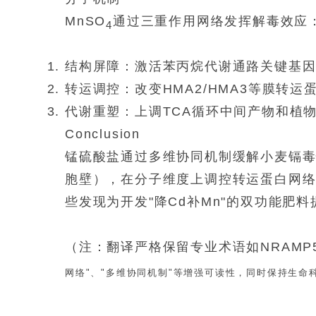
MnSO
通过三重作用网络发挥解毒效应
4
结构屏障：激活苯丙烷代谢通路关键基因（
转运调控：改变HMA2/HMA3等膜转运
代谢重塑：上调TCA循环中间产物和植物螯合肽(
Conclusion
锰硫酸盐通过多维协同机制缓解小麦镉毒
胞壁），在分子维度上调控转运蛋白网
些发现为开发"降Cd补Mn"的双功能肥
（注：翻译严格保留专业术语如NRAMP
网络"、"多维协同机制"等增强可读性，同时保持生命