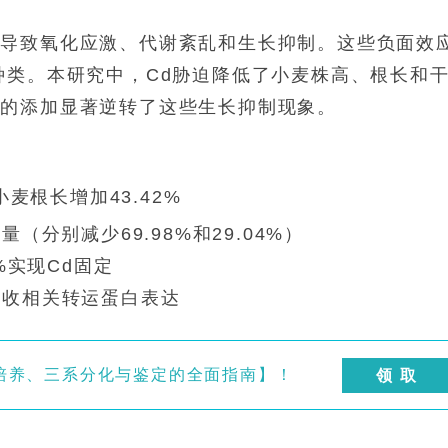
，导致氧化应激、代谢紊乱和生长抑制。这些负面效
种类。本研究中，Cd胁迫降低了小麦株高、根长和
锰的添加显著逆转了这些生长抑制现象。
麦根长增加43.42%
（分别减少69.98%和29.04%）
%实现Cd固定
Cd吸收相关转运蛋白表达
培养、三系分化与鉴定的全面指南】！
领 取