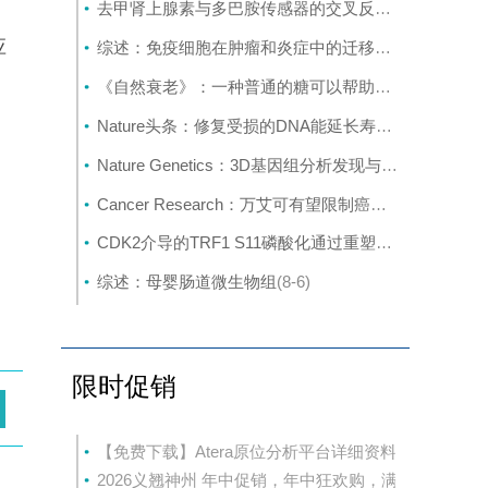
去甲肾上腺素与多巴胺传感器的交叉反应取决于局部神经支配密度
应
综述：免疫细胞在肿瘤和炎症中的迁移：分子机制与治疗靶点
干
《自然衰老》：一种普通的糖可以帮助癌细胞挣脱并扩散
Nature头条：修复受损的DNA能延长寿命吗？
(8-6)
Nature Genetics：3D基因组分析发现与克罗恩病相关的新基因
Cancer Research：万艾可有望限制癌症转移
(8-6)
CDK2介导的TRF1 S11磷酸化通过重塑端粒染色质促进DNA损伤修复
综述：母婴肠道微生物组
(8-6)
限时促销
【免费下载】Atera原位分析平台详细资料
2026义翘神州 年中促销，年中狂欢购，满