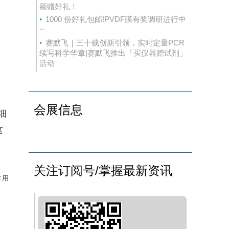
额赠好礼！
1000 份好礼包邮!PVDF膜有奖调研进行中
~
赛默飞｜三十载创新引领，实时定量PCR
续写科学华章|赛默飞推出「买仪器赠试剂」
活动
会展信息
细
这
关注订阅号/掌握最新资讯
作用