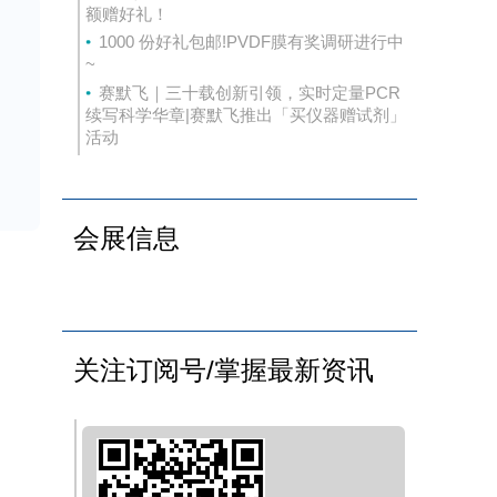
额赠好礼！
1000 份好礼包邮!PVDF膜有奖调研进行中
~
赛默飞｜三十载创新引领，实时定量PCR
续写科学华章|赛默飞推出「买仪器赠试剂」
控
活动
。
1
会展信息
极
关注订阅号/掌握最新资讯