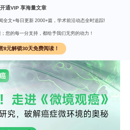
开通VIP 享海量文章
复刻胆管的极性结构和分泌功能。
闻全文+每日更新 2000+篇，学术前沿动态全时追踪!
因有您；您的每一分支持，都给予我们无穷的动力！
型揭示，PI3K/AKT和Wnt7B通路异常激活如同“失
R-SHP轴则像“刹车系统”，其失调导致胆汁酸淤积
赏8元解锁30天免费阅读！
lla pneumoniae感染下“黑化”，通过IL-13/TGF-β
制则让胆管再生“断电”。
OTCH2突变使胆管分支形态发生“停工”，而平面细胞
，宛如“施工图纸错误”。
KT通路像“叛军”，促进肿瘤增殖；而circPCSK6则化
滨敏感性。