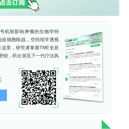
投影”
微环境）和“水土不服”（机械力模拟不足）的局限
ip）引入流体剪切力、整合单细胞多组学动态监测，或将
而针对胆道解剖异质性（如肝内/外胆管差异）定制类
解码器”，其独特优势在于：既能还原Notch通路在
中Wnt通路的“过度活跃”。随着微环境工程和动态调控
疾病密码、筛选个体化方案的终极工具。
打赏