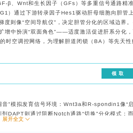
GF-β、Wnt和生长因子（GFs）等多重信号通路精
1（JAG1）通过下游转录因子Hes1驱动肝母细胞向胆管
浓度梯度则像“空间导航仪”，决定胆管分化的区域边界
母细胞扩增中扮演“双面角色”——适度激活促进肝系分化
的时空调控网络，为理解胆道闭锁（BA）等先天性
领 取
模拟发育信号环境：Wnt3a和R-spondin1像“
剂DAPT则通过阻断Notch通路“切换”分化模式；
展开全文
，防止细胞过早分化。令人惊讶的是，非经典Wnt/PCP
挑战了传统Wnt/β-catenin的“霸权地位”。这些