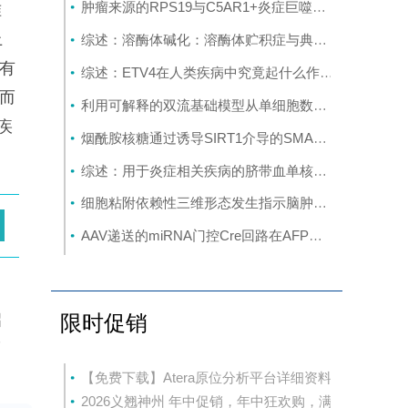
肿瘤来源的RPS19与C5AR1+炎症巨噬细胞相互作用，促使星形胶质细胞重编程并推动胶质母细胞瘤的进展
准
上
综述：溶酶体碱化：溶酶体贮积症与典型神经退行性疾病中的共同机制
。有
综述：ETV4在人类疾病中究竟起什么作用：新的功能、机制及治疗前景
，而
利用可解释的双流基础模型从单细胞数据中揭示生物学奥秘
疾
烟酰胺核糖通过诱导SIRT1介导的SMAD7去乙酰化以及激活TGF-β/SMAD2/3信号通路，促进人类脂肪干细胞的成软骨分化
综述：用于炎症相关疾病的脐带血单核细胞：免疫调节机制、临床证据及转化应用前景的综述
细胞粘附依赖性三维形态发生指示脑肿瘤侵袭性和化疗敏感性：球形腔培养研究
AAV递送的miRNA门控Cre回路在AFP活性的肝肿瘤模型中实现可编程的基因激活
启
限时促销
而
通
【免费下载】Atera原位分析平台详细资料
2026义翘神州 年中促销，年中狂欢购，满
信号