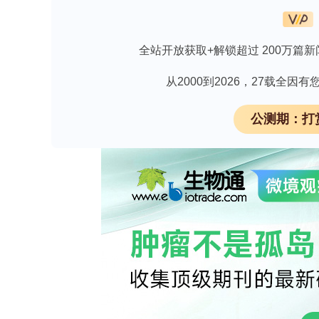
分子的动态组合，使类器官在体外完美
全站开放获取+解锁超过 200万篇新
疾病建模：信号失调的“犯罪现场”
从2000到2026，27载全
原发性硬化性胆管炎（PSC）
：类器官模
的油门”，驱动胆管炎症和纤维化。而FX
公测期：打
胆道闭锁（BA）
：Notch通路在Klebsie
轴诱发纤维化；而AMPK-mTOR信号抑
Alagille综合征（ALGS）
：JAG1/N
性（PCP）通路缺陷则导致管腔结构紊乱
胆管癌（CCA）
：WNT7B和PI3K/A
身“特工”，通过抑制NF-κB增强吉西他