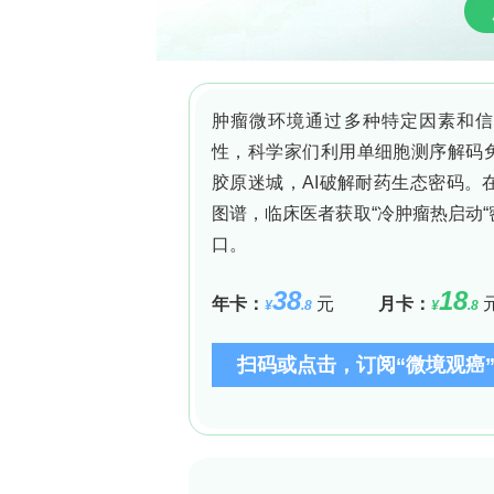
挑战与未来：从“玩具模型”到“全息
当前类器官仍面临“缺兵少将”（缺乏免疫
来，通过器官芯片（Organ-on-ch
现从“静态模型”到“活体模拟”的飞跃。
官亚型，将为精准医疗按下“加速键”。
结语
胆道类器官正从“结构复制器”进化为“信号
ALGS中的“功能缺失”，也能捕捉CCA
术的发展，这类“微型胆道”将成为破译