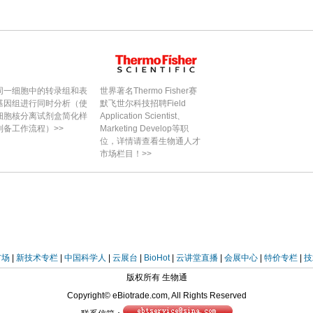
同一细胞中的转录组和表
世界著名Thermo Fisher赛
基因组进行同时分析（使
默飞世尔科技招聘Field
细胞核分离试剂盒简化样
Application Scientist、
制备工作流程）>>
Marketing Develop等职
位，详情请查看生物通人才
市场栏目！>>
市场
|
新技术专栏
|
中国科学人
|
云展台
|
BioHot
|
云讲堂直播
|
会展中心
|
特价专栏
|
技
版权所有 生物通
Copyright© eBiotrade.com, All Rights Reserved