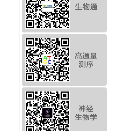
。未
实
器
技