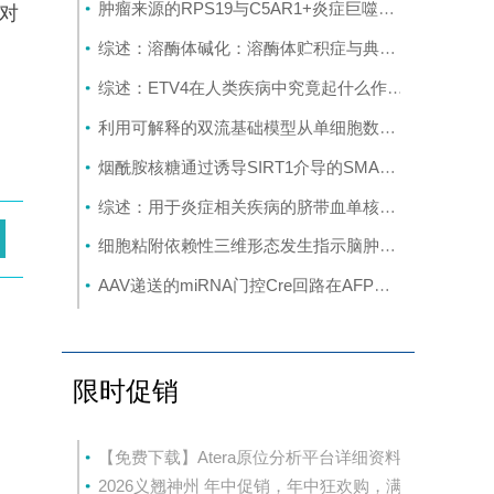
肿瘤来源的RPS19与C5AR1+炎症巨噬细胞相互作用，促使星形胶质细胞重编程并推动胶质母细胞瘤的进展
配对
，
综述：溶酶体碱化：溶酶体贮积症与典型神经退行性疾病中的共同机制
综述：ETV4在人类疾病中究竟起什么作用：新的功能、机制及治疗前景
，
利用可解释的双流基础模型从单细胞数据中揭示生物学奥秘
烟酰胺核糖通过诱导SIRT1介导的SMAD7去乙酰化以及激活TGF-β/SMAD2/3信号通路，促进人类脂肪干细胞的成软骨分化
综述：用于炎症相关疾病的脐带血单核细胞：免疫调节机制、临床证据及转化应用前景的综述
细胞粘附依赖性三维形态发生指示脑肿瘤侵袭性和化疗敏感性：球形腔培养研究
AAV递送的miRNA门控Cre回路在AFP活性的肝肿瘤模型中实现可编程的基因激活
限时促销
【免费下载】Atera原位分析平台详细资料
2026义翘神州 年中促销，年中狂欢购，满