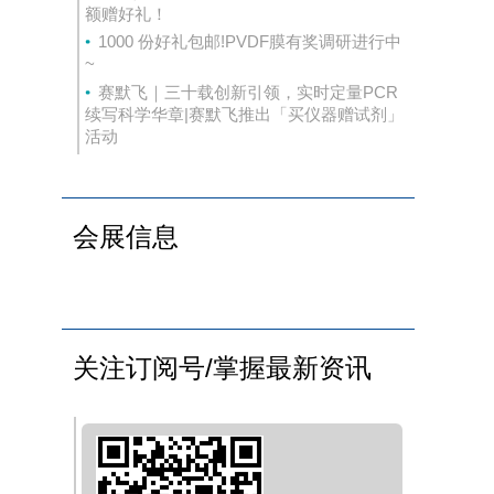
额赠好礼！
1000 份好礼包邮!PVDF膜有奖调研进行中
~
赛默飞｜三十载创新引领，实时定量PCR
续写科学华章|赛默飞推出「买仪器赠试剂」
活动
会展信息
关注订阅号/掌握最新资讯