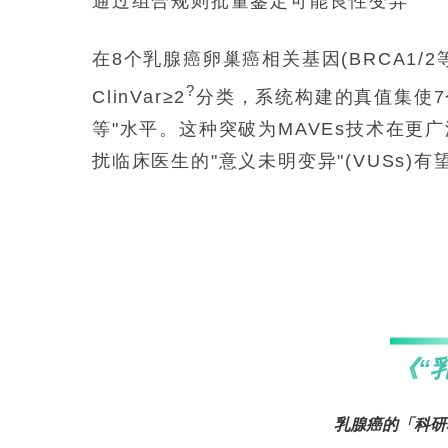
通过组合规则批量鉴定可能良性变异
在8个乳腺癌卵巢癌相关基因(BRCA1
?
ClinVar≥2
分类，系统构建的真值集使7个
等"水平。这种突破为MAVEs技术在
扰临床医生的"意义未明变异"(VUSs)