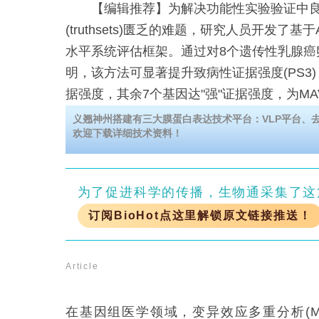
【编辑推荐】为解决功能性实验验证中良
(truthsets)匮乏的难题，研究人员开发了基
水平系统评估框架。通过对8个遗传性乳腺癌
明，该方法可显著提升致病性证据强度(PS3)，
据强度，其余7个基因达"强"证据强度，为MA
类中的应用奠定基础。
义翘神州搭建有三大膜蛋白表达技术平台：VLP平台、去垢
欢迎下载详细技术资料！
为了促进科学的传播，生物通采集了这
订阅BioHot点这里解锁原文链接推送！
Article
在基因组医学领域，变异效应多重分析(M