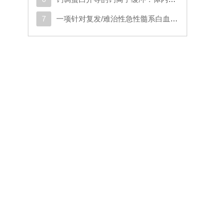
7
一项针对复发/难治性急性髓系白血病或原始浆细胞样树突状细胞肿瘤成人患者的CD123导向的嵌合抗原受体T细胞疗法1期试验