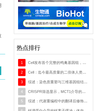
明
因
技
热点排行
1
Cell发布首个完整的鸣禽基因组，有助于探究发声学习
2
Cell：迄今最高质量的二倍体人类基因组构建完成
3
综述：染色质重塑与三维基因组结构在癌症中的作用：从机制研究到新的治疗策略
4
CRISPR筛选显示，MCT1介导的代谢逃逸机制可规避SMAD3的抑制作用，这一机制可作为治疗靶点
5
综述：代谢重编程中的翻译后修饰：对癌症代谢治疗和免疫治疗的启示
6
钙调蛋白介导的钙离子缓冲：体内心脏重编程的分子屏障