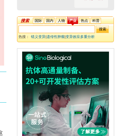
搜索
国际
国内
人物
产业
热点
科普
热搜：
错义变异
|
遗传性肿瘤
|
变异效应多重分析
(MAVEs)
|
ACMG/AMP指南
|
致病性证据(PS3)
|
真值集
(truthsets)
这