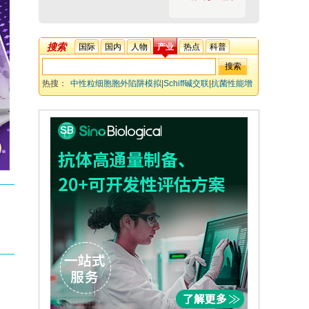
搜索
国际
国内
人物
产业
热点
科普
热搜：
中性粒细胞胞外陷阱模拟
|
Schiff碱交联
|
抗菌性能增
强
|
伤口感染治疗
|
动态网状结构