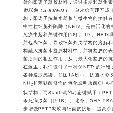
射的阳离子凝胶材料，通过多糖和凝集
萄球菌
（
S.aureus
），单次给药即可成功
构，阳离子抗菌水凝胶与微生物的接触有限
中性粒细胞外陷阱（NETs）是由活化
免疫中起着关键作用[18]，[19]。N
并包裹细菌，导致细菌外周结构的溶解和高效
构融入抗菌水凝胶材料中，并将凝胶的
菌之间的相互作用，从而最大化凝胶的
在这里，我们设计了一种仿NETs的纤
各种皮肤感染。如图1A所示，抗菌水凝胶（P
NH
和苯硼酸修饰的氧化透明质酸OHA-P
2
状结构，而Schiff碱的动态键赋予了
杀死病原菌（图1B）。此外，OHA-P
步增强PETP凝胶与细菌的接触，提高杀