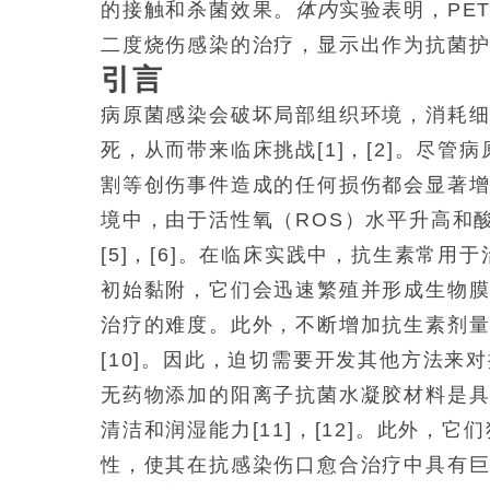
的接触和杀菌效果。
体内
实验表明，PE
二度烧伤感染的治疗，显示出作为抗菌
引言
病原菌感染会破坏局部组织环境，消耗
死，从而带来临床挑战[1]，[2]。尽
割等创伤事件造成的任何损伤都会显著增加
境中，由于活性氧（ROS）水平升高和
[5]，[6]。在临床实践中，抗生素常用
初始黏附，它们会迅速繁殖并形成生物膜，
治疗的难度。此外，不断增加抗生素剂
[10]。因此，迫切需要开发其他方法来
无药物添加的阳离子抗菌水凝胶材料是
清洁和润湿能力[11]，[12]。此外
性，使其在抗感染伤口愈合治疗中具有巨大