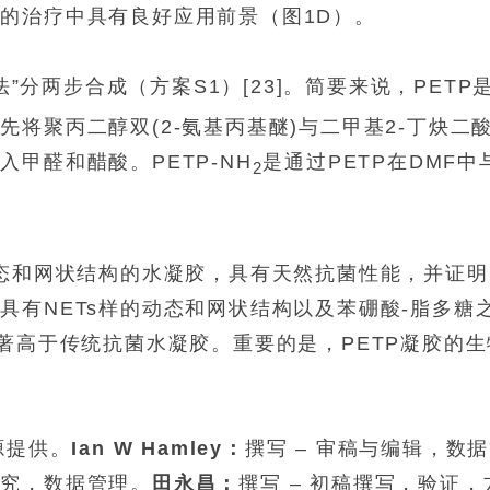
的治疗中具有良好应用前景（图1D）。
”分两步合成（方案S1）[23]。简要来说，PETP
将聚丙二醇双(2-氨基丙基醚)与二甲基2-丁炔二
甲醛和醋酸。PETP-NH
是通过PETP在DMF中
2
动态和网状结构的水凝胶，具有天然抗菌性能，并证明
具有NETs样的动态和网状结构以及苯硼酸-脂多糖
著高于传统抗菌水凝胶。重要的是，PETP凝胶的生
源提供。
Ian W Hamley：
撰写 – 审稿与编辑，数
研究，数据管理。
田永昌：
撰写 – 初稿撰写，验证，