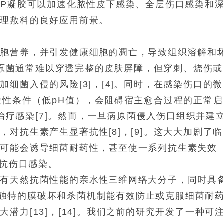
TP凝胶可以加速化脓性皮下感染、全层伤口感染和
护理敷料的良好应用前景。
细胞营养，并引发健康细胞的凋亡，导致组织溶解和
管病原菌通常难以穿透完整的皮肤屏障，但穿刺、烧伤
细菌入侵的风险[3]，[4]。同时，在感染伤口的
酸性条件（低pH值），会阻碍宿主愈合过程的正常
于治疗感染[7]。然而，一旦病原菌侵入伤口组织并建
对抗生素产生显著抗性[8]，[9]。这大大加剧了
量可能会诱导细菌耐药性，甚至使一系列抗生素失效
对抗伤口感染。
具有天然抗菌性能的亲水性三维网络大分子，同时具
，它们独特的膜破坏和杀菌机制能有效防止或克服细菌耐
潜力[13]，[14]。我们之前的研究开发了一种可