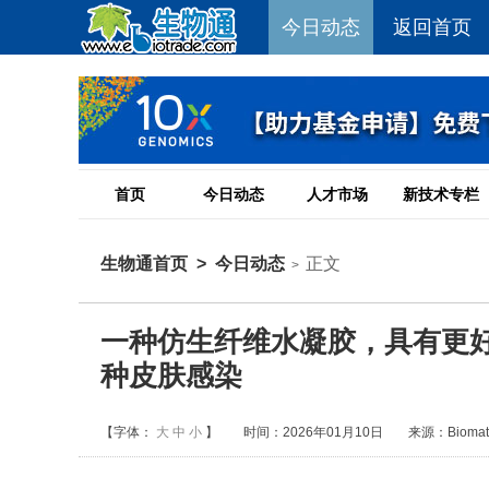
今日动态
返回首页
首页
今日动态
人才市场
新技术专栏
生物通首页
>
今日动态
正文
>
一种仿生纤维水凝胶，具有更
种皮肤感染
【字体：
大
中
小
】
时间：2026年01月10日
来源：Biomater