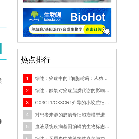
热点排行
1
综述：癌症中的T细胞耗竭：从功能衰退到适应性免疫调节
然
2
综述：缺氧对癌症脂质代谢的影响：一项系统性综述
3
CX3CL1/CX3CR1介导的小胶质细胞对少突胶质细胞前体细胞的吞噬作用，会加剧七氟醚在新生小鼠中引起的髓鞘形成障碍
4
对患者来源的胶质母细胞瘤模型进行代谢组学和药物谱分析，揭示了IDH野生型肿瘤中的可靶向脆弱点
维
5
血液系统疾病基因编辑的生物标志物意义：来自ASH 2025的最新进展
菌
6
综述：牙周炎中的线粒体衰老与功能障碍