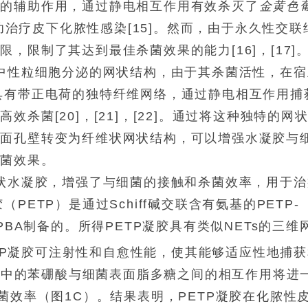
素的辅助作用，通过静电相互作用有效杀灭了
金黄色
治疗皮下化脓性感染[15]。然而，由于永久性交联
，限制了其达到最佳杀菌效果的能力[16]，[17]
的中性粒细胞分泌的网状结构，由于其杀菌活性，在宿
ETs具有带正电荷的独特纤维网络，通过静电相互作用捕
杀菌[20]，[21]，[22]。通过将这种独特的网
表面孔壁转变为纤维状网状结构，可以增强水凝胶与
抗菌效果。
维状水凝胶，增强了与细菌的接触和杀菌效率，用于治
ETP）是通过Schiff碱交联含有氨基的PETP-
BA制备的。所得PETP凝胶具有类似NETs的三维
PETP凝胶可注射性和自愈性能，使其能够适应性地捕
BA中的苯硼酸与细菌表面脂多糖之间的相互作用将进
菌效率（图1C）。结果表明，PETP凝胶在化脓性