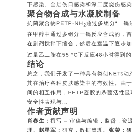
下感染、全层伤口感染和深二度烧伤感染
聚合物合成与水凝胶制备
抗菌聚合物PETP-NH
通过多组分“一锅法
2
在甲醇中通过多组分一锅反应合成的，首先
在剧烈搅拌下缩合，然后在室温下逐步加入
过量乙二胺在55 °C下反应48小时得到的
结论
总之，我们开发了一种具有类似NETs
其在治疗各种皮肤感染中的有效性。由于
间的相互作用，PETP凝胶的杀菌活性显
安全性表现与...
作者贡献声明
肖春生：
撰写 – 审稿与编辑，监督，资
理。
赵星军：
研究，数据管理。
张荣：