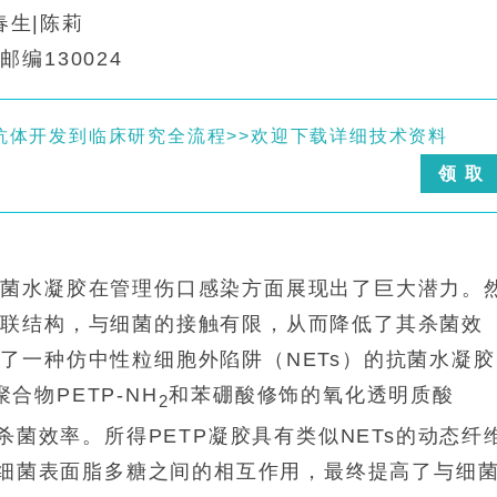
肖春生|陈莉
编130024
抗体开发到临床研究全流程>>欢迎下载详细技术资料
领 取
抗菌水凝胶在管理伤口感染方面展现出了巨大潜力。
交联结构，与细菌的接触有限，从而降低了其杀菌效
了一种仿中性粒细胞外陷阱（NETs）的抗菌水凝胶
聚合物PETP-NH
和苯硼酸修饰的氧化透明质酸
2
杀菌效率。所得PETP凝胶具有类似NETs的动态纤
酸与细菌表面脂多糖之间的相互作用，最终提高了与细