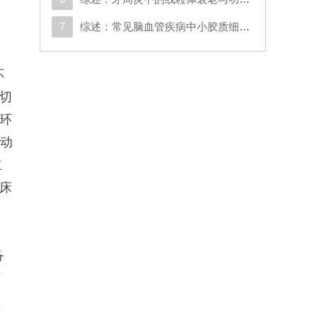
深
7
综述：常见脑血管疾病中小胶质细胞的调控性死亡：机制、异质性及治疗意义
坏
或切
微环
启动
立
临床
备
药
注