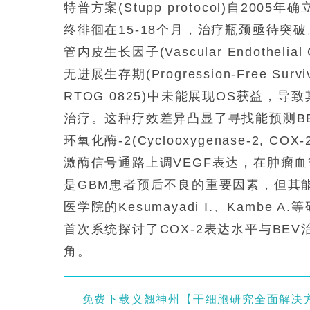
特普方案(Stupp protocol)自2005年确
终徘徊在15-18个月，治疗瓶颈亟待突破。贝
管内皮生长因子(Vascular Endotheli
无进展生存期(Progression-Free Sur
RTOG 0825)中未能展现OS获益
治疗。这种疗效差异凸显了寻找能预测B
环氧化酶-2(Cyclooxygenase-2,
激酶信号通路上调VEGF表达，在肿瘤血
是GBM患者预后不良的重要因素，但其
医学院的Kesumayadi I.、Kambe A.
首次系统探讨了COX-2表达水平与BE
角。
免费下载义翘神州【干细胞研究全面解决