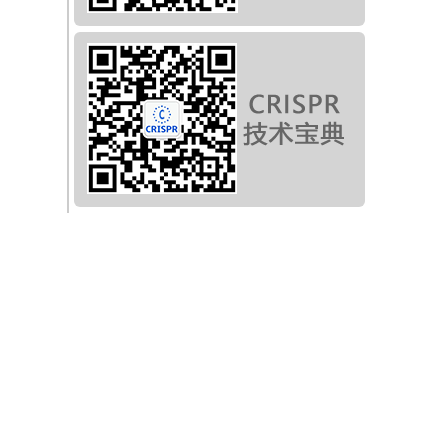
性进
。
而
需
志