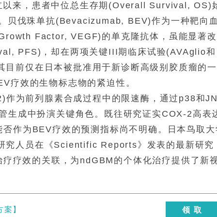
立以来，患者中位总生存期(Overall Survival, OS)
伐珠单抗(Bevacizumab, BEV)作为一种靶向
al Growth Factor, VEGF)的单克隆抗体，虽能显著
vival, PFS)，却在两项关键III期临床试验(AVAglio和
，导致其目前仅在日本被批准用于新诊断高级别胶质瘤的
EV疗效的生物标志物的紧迫性。
 COX-2)作为前列腺素合成过程中的限速酶，通过p38和J
管生成中扮演关键角色。既往研究证实COX-2高表
能否作为BEV疗效的预测指标尚不明确。日本鸟取大
等研究人员在《Scientific Reports》发表的最新研
V治疗疗效的关联，为ndGBM的个体化治疗提供了新
方案】
领 取