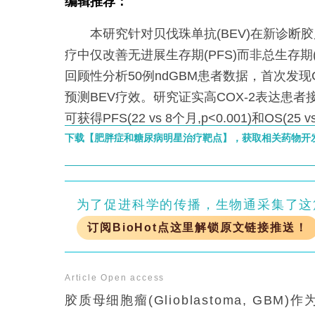
编辑推荐：
本研究针对贝伐珠单抗(BEV)在新诊断胶质
疗中仅改善无进展生存期(PFS)而非总生存期
回顾性分析50例ndGBM患者数据，首次发现
预测BEV疗效。研究证实高COX-2表达患者接
可获得PFS(22 vs 8个月,p<0.001)和OS(25 v
著改善，而低表达患者无显著获益。该发现为
下载【肥胖症和糖尿病明星治疗靶点】，获取相关药物开
了新型生物标志物，具有重要临床转化价值
为了促进科学的传播，生物通采集了这
订阅BioHot点这里解锁原文链接推送！
Article
Open access
胶质母细胞瘤(Glioblastoma, 