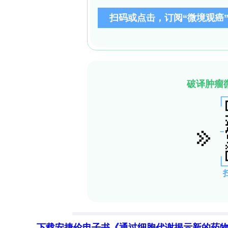
机制：通过抑制COX-2/VEGF通路异
展。
尽管存在回顾性设计和样本量有限等局限
对于医疗资源丰富的国家，可考虑将COX
在已批准BEV一线应用的日本，依据CO
在前瞻性临床试验中验证这一生物标志物
着GBM治疗向分子分型指导的个体化时
下载安捷伦电子书《通过细胞代谢揭示新的药