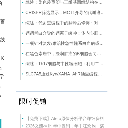
综述：染色质重塑与三维基因组结构在癌症中的作用：从机制研究到新的治疗策略
始
血
CRISPR筛选显示，MCT1介导的代谢逃逸机制可规避SMAD3的抑制作用，这一机制可作为治疗靶点
改善
综述：代谢重编程中的翻译后修饰：对癌症代谢治疗和免疫治疗的启示
钙调蛋白介导的钙离子缓冲：体内心脏重编程的分子屏障
一线
一项针对复发/难治性急性髓系白血病或原始浆细胞样树突状细胞肿瘤成人患者的CD123导向的嵌合抗原受体T细胞疗法1期试验
在黑色素瘤中，浸润肿瘤的B细胞会向富含干扰素的发育路径演变，这与免疫疗法的作用机制相契合
NK
综述：Th17细胞与中性粒细胞：利用二者间的相互作用开发多发性硬化症疗法
达
SLC7A5通过Kyn/XANA‒AhR轴重编程色氨酸代谢并重塑免疫微环境促进结直肠癌肝转移
学
究，
视
限时促销
【免费下载】Atera原位分析平台详细资料
2026义翘神州 年中促销，年中狂欢购，满