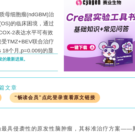
母细胞瘤(ndGBM)治
(OS)的临床困境，通过
COX-2表达水平可有效
受TMZ+BEV联合治疗
s 18个月,p=0.009)的显
ndGBM的精准治疗提供
发的最新进展。
。
篇文章
“畅读会员”点此登录查看原文链接
GBM)作为最具侵袭性的原发性脑肿瘤，其标准治疗方案——