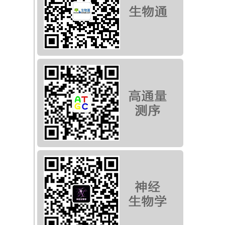
，
不
个
是
达
，
达
益