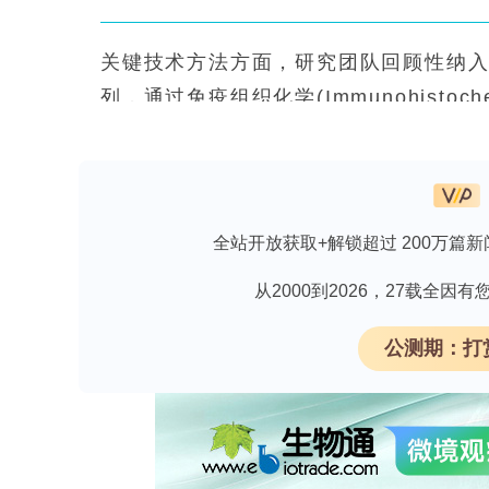
关键技术方法方面，研究团队回顾性纳入了20
列，通过免疫组织化学(Immunohistoch
疫反应评分IRS≥3为高表达），并利用实时定量PCR
Chain Reaction, qRT-PCR)验
量Cox回归模型评估治疗组间生存差异。
研究结果
全站开放获取+解锁超过 200万篇新
COX-2蛋白与mRNA表达相关性分析
从2000到2026，27载全
研究人员以IRS评分中位数3为界，将患
(IRS≥3)的COX-2 mRNA水平显著高于低表达
公测期：打
p=0.020)，且蛋白与mRNA表达呈显著负相关
性信号主要定位于肿瘤细胞胞质，在高
总体生存分析
在全队列分析中，TMZ+BEV组较TMZ单药组