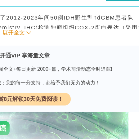
12-2023年间50例IDH野生型ndGBM患者队
emistry, IHC)检测肿瘤组织COX-2蛋白表达（采
展开全文
(Quantitative Real-Time Polymeras
证mRNA水平一致性，最后通过Kaplan-Meier生存分析和
开通VIP 享海量文章
闻全文+每日更新 2000+篇，学术前沿动态全时追踪!
因有您；您的每一分支持，都给予我们无穷的动力！
者分为高/低COX-2表达组。结果显示高表达组
组(ΔCt值：6.43±1.64 vs 7.67±0.81,
赏8元解锁30天免费阅读！
(r=-0.543, p=0.007)。IHC染色显示COX-2
表达样本中呈现强弥漫性染色。
仅显著改善PFS(18 vs 9个月, p=0.031)，O