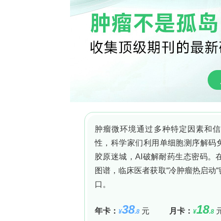
呈延长趋势(25 vs 22个月)但未达统计
高COX-2表达患者OS显著劣于低表达患者(1
TMZ+BEV组中消失(25 vs 24个月, 
良预后。
COX-2表达指导的疗效分层
关键发现在于：高COX-2表达患者中，TMZ
月, p<0.001)，OS显著提升7个月(25 
PFS(HR=0.18, p=0.003)和OS(H
患者中，两组间PFS(12 vs 15个月, p=0.
异。
讨论与结论
本研究首次证实COX-2表达水平可作为
54%的GBM患者存在COX-2高表达，
率），使COX-2具备更优的患者分层能