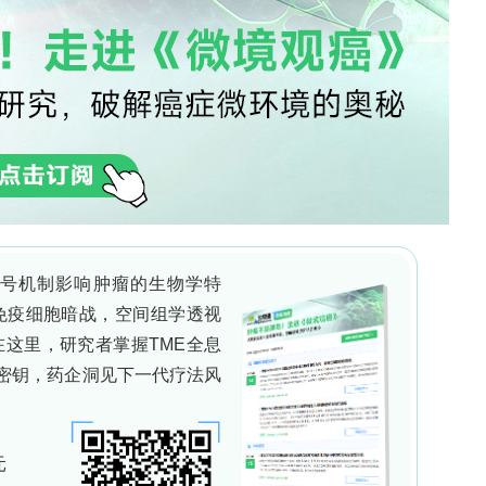
学差异(p=0.098)。分层分析发现，在TMZ单药组内
8 vs 26个月, p=0.018)，而这一差异在
p=0.525)，提示BEV可能逆转了高COX-2表达带来的
+BEV组较TMZ单药组PFS延长近3倍(22 vs 8
vs 18个月, p=0.009)。多变量分析确认TMZ+BEV
R=0.29, p=0.016)的独立保护因素。相反，低COX-2表
875)与OS(24 vs 26个月, p=0.775)均无显著差
ndGBM患者BEV疗效的预测标志物。值得注意的是
这一比例远高于传统血管生成标志物VEGF（>85%表
力。研究结果揭示了BEV在特定分子亚群中的生存获