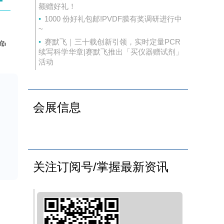
额赠好礼！
1000 份好礼包邮!PVDF膜有奖调研进行中
~
赛默飞｜三十载创新引领，实时定量PCR
用免
续写科学华章|赛默飞推出「买仪器赠试剂」
e
活动
多变
会展信息
关注订阅号/掌握最新资讯
阳
S虽