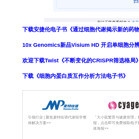
2C（MEF2C）协同，调节特定生肌基
下调会削弱生肌转录网络，并通过上调
组蛋白去乙酰化酶（HDACs）的持
下载安捷伦电子书《通过细胞代谢揭示新的药
•
控制肌纤维类型转换
： 衰老和肌肉减
10x Genomics新品Visium HD 开启单
型（I型）肌纤维相对增加。转录因子如
欢迎下载Twist《不断变化的CRISPR筛选格
类型决定基因（如
MYH4
,
MYH7
）的
型纤维基因的开放染色质状态，同时抑
下载《细胞内蛋白质互作分析方法电子书》
型转换，并伴随线粒体功能障碍和活性
•
调节线粒体功能
： 线粒体功能障碍是肌
Six4相互作用诱导
DEPTOR
表达，进
引领行业 | 聚焦麦特绘谱代谢组学整
「大小鼠繁育与健康管理」
成。BAF60c表达被抑制会导致线粒体
体解决方案>>
报，点击即可免费领取电子
体海报>>
复合物相关亚基诱导染色质构象变化，