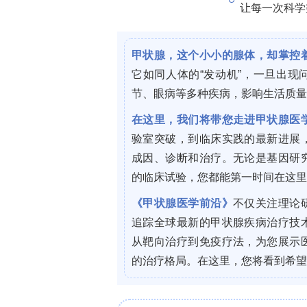
和特定基因组区域的异常高/低甲基化。
肉减少症中，关键基因的DNA甲基化状
•
成纤维细胞生长因子2（
FGF2
）
： 衰
少，减弱了其对卫星细胞的促增殖作用，
位点的低甲基化水平与肌肉减少症发生
物。
•
叉头框蛋白O1（
FoxO1
）
：
FoxO1
是
FoxO1
启动子区甲基化水平降低，与其
（
UPS
）和自噬-溶酶体通路相关基因
甲基转移酶5（
PRMT5
）通过调控Fo
位，进而调节卫星细胞命运。
•