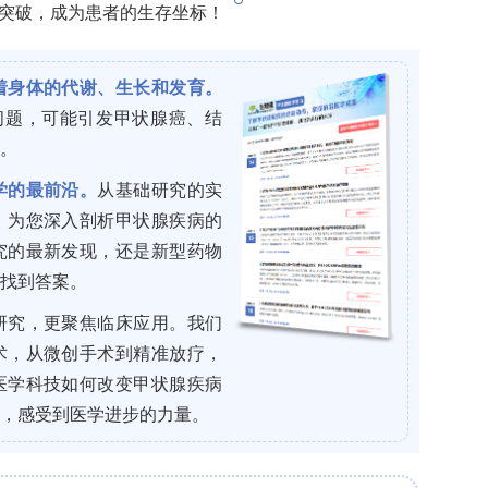
慢性炎症和氧化应激与这些异常甲基化密切相关。在
态直接影响肌肉表型：
老骨骼肌中
FGF2
启动子区的高甲基化导致其转录减
损害肌肉再生能力。有趣的是，外周血中FGF2-3
及严重程度相关，并可能作为潜在的诊断生物标志
调控蛋白质代谢的关键转录因子。在衰老肌肉中，
mRNA表达升高呈负相关，导致泛素-蛋白酶体系统
转录增强，加速肌肉蛋白质降解。此外，蛋白质精氨
xO1蛋白的精氨酸甲基化状态，影响其在细胞内的定