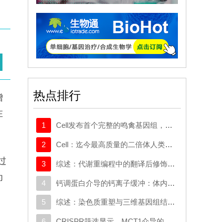
热点排行
增
在
1
Cell发布首个完整的鸣禽基因组，有助于探究发声学习
2
Cell：迄今最高质量的二倍体人类基因组构建完成
过
3
综述：代谢重编程中的翻译后修饰：对癌症代谢治疗和免疫治疗的启示
为
4
钙调蛋白介导的钙离子缓冲：体内心脏重编程的分子屏障
5
综述：染色质重塑与三维基因组结构在癌症中的作用：从机制研究到新的治疗策略
6
CRISPR筛选显示，MCT1介导的代谢逃逸机制可规避SMAD3的抑制作用，这一机制可作为治疗靶点