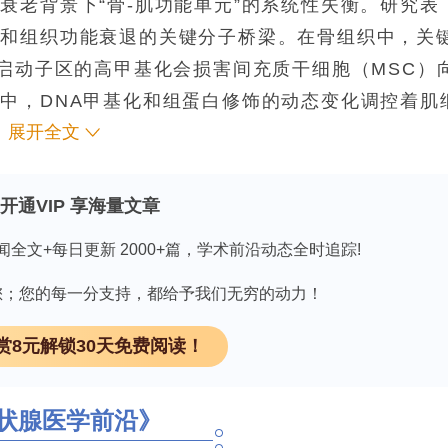
衰老背景下“骨-肌功能单元”的系统性失衡。研究表
调和组织功能衰退的关键分子桥梁。在骨组织中，关
启动子区的高甲基化会损害间充质干细胞（MSC）
中，DNA甲基化和组蛋白修饰的动态变化调控着肌
展开全文
肌细胞分化、肌原纤维形成以及过氧化物酶体增殖物激
导的线粒体生物合成，决定肌肉质量和功能。此外，骨与
泌的骨钙素、骨膜蛋白等可影响肌肉代谢功能，而肌
开通VIP 享海量文章
素、胰岛素样生长因子1）可调节骨形成。在慢性炎
闻全文+每日更新 2000+篇，学术前沿动态全时追踪!
过增强DNA甲基转移酶（DNMT）或组蛋白去乙酰
达。肌肉来源的外泌体及其携带的
因有您；您的每一分支持，都给予我们无穷的动力！
潜在的组织间信息载体，参与对骨细胞的表观遗传调控。
赏8元解锁30天免费阅读！
DNMTs
）催化的基本表观遗传修饰，产生5-甲基胞
基化模式发生显著改变，通常表现为整体甲基化水平