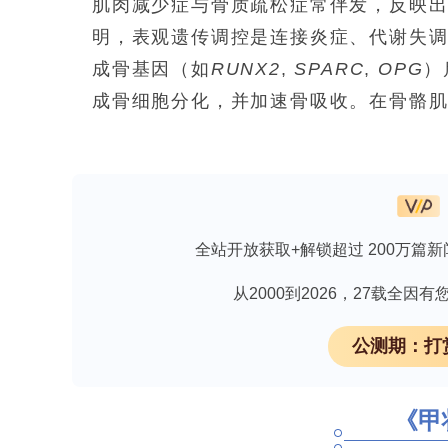
肌肉减少症与骨质疏松症常伴发，反映出
明，表观遗传调控是连接炎症、代谢失
成骨基因（如
RUNX2
,
SPARC
,
OPG
）
成骨细胞分化，并加速骨吸收。在骨骼肌
胞生成素（Myogenin）介导的终末
体γ共激活因子-1α（PGC-1α）介
肉之间还存在内分泌相互作用，骨骼分
分泌的肌因子（如肌肉生长抑制素、鸢尾
全站开放获取+解锁超过 200万篇新
或肌肉减少状态下，促炎性肌因子可能通
酶（HDAC）活性，来抑制成骨基因表
从2000到2026，27载全
microRNA（miRNA）也被认为是
公测期：打
3. DNA甲基化在肌肉减少症中的作用
DNA甲基化是一种由DNA甲基转移酶（
啶（5-mC）。衰老过程中，骨骼肌甲