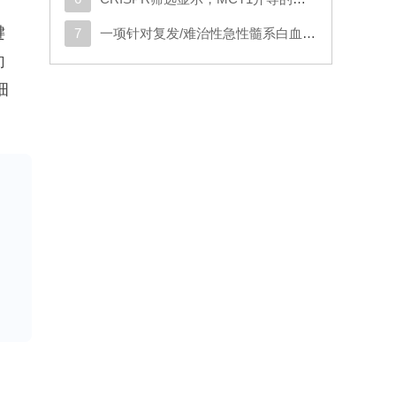
键
7
一项针对复发/难治性急性髓系白血病或原始浆细胞样树突状细胞肿瘤成人患者的CD123导向的嵌合抗原受体T细胞疗法1期试验
向
细
活受
肌
肉
症
化
嘧
降低