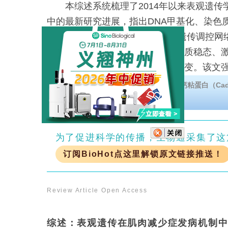
本综述系统梳理了2014年以来表观遗传
中的最新研究进展，指出DNA甲基化、染色
RNA（ncRNA）三类可逆的表观遗传调控
和代谢相关的基因表达、破坏蛋白质稳态、
体功能，共同驱动骨骼肌退行性病变。该文
期诊断的生物标志物、实现风险分层以及开
下载钙粘蛋白海报药物开发的最新进展。钙粘蛋白（Cadh
疾病的治疗靶点。
要转化潜力。
为了促进科学的传播，生物通采集了这
订阅BioHot点这里解锁原文链接推送！
Review Article
Open Access
综述：表观遗传在肌肉减少症发病机制