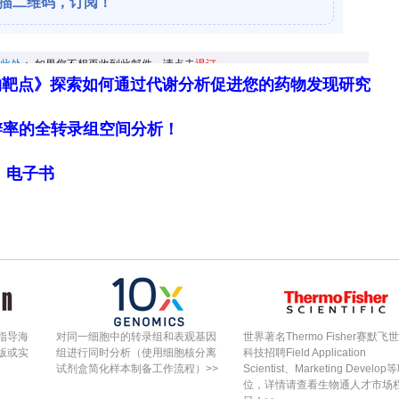
因和分泌因子基因位点的染色质可及性。BAF60c表
抑制性分泌因子
Dkk3
等途径阻断肌源性干细胞分化
续激活则会系统性抑制生肌转录因子的转录活性。
物靶点》探索如何通过代谢分析促进您的药物发现研究
少症的特征是快缩型（II型）肌纤维选择性减少和慢
细胞分辨率的全转录组空间分析！
KLF5和AP-1可募集染色质重塑复合物，调节肌纤
局》电子书
染色质构象。在病理应激下，这些调控轴优先维持慢
制快缩型程序，导致肌纤维类型向低功率、氧化型
氧（
ROS
）积累。
肉减少症的核心病理机制。BAF60c通过与转录因
而通过AKT信号通路促进糖酵解代谢和线粒体生物合
指导海
对同一细胞中的转录组和表观基因
世界著名Thermo Fisher赛默飞
功能障碍。精氨酸甲基转移酶CARM1通过修饰NuR
版或实
组进行同时分析（使用细胞核分离
科技招聘Field Application
试剂盒简化样本制备工作流程）>>
Scientist、Marketing Develop
以调节
PPARGC1A
（编码PGC-1α）及其下游线粒
位，详情请查看生物通人才市场