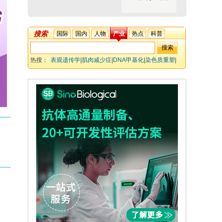
搜索
国际
国内
人物
产业
热点
科普
热搜：
表观遗传学
|
肌肉减少症
|
DNA甲基化
|
染色质重塑
|
非编码RNA
|
骨骼肌萎缩
|
线粒体功能
|
生物标志物
|
靶向治疗
|
骨肌单元