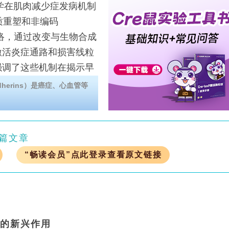
学在肌肉减少症发病机制
质重塑和非编码
网络，通过改变与生物合成
激活炎症通路和损害线粒
强调了这些机制在揭示早
发靶向治疗策略方面的重
erins）是癌症、心血管等
篇文章
“畅读会员”点此登录查看原文链接
中的新兴作用