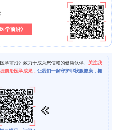
生成的核心转录因子。衰老肌肉中
MyoD
基因位点呈
能受损相关。
MyoD
结合位点在全基因组范围内与肌
著重叠，表明DNA甲基化是调节
MyoD
转录活性的关
异常甲基化可通过抑制
TWIST1
表达来间接抑制
Myo
低甲基化可能破坏肌节结构稳定性。
FBXO32
（编
1）的低甲基化可增强泛素-蛋白酶体系统活性。肌纤
）的甲基化改变会破坏快慢肌纤维的动态平衡。
变核小体位置和染色质可及性来调节基因转录的动态
塑在疾病不同阶段、不同细胞类型中发挥不同作用。
色质重塑复合物的亚基BAF60c可与肌细胞增强因子