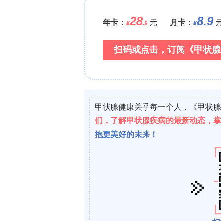
生肌决定因子（
MyoD
）
：
MyoD
是肌
高甲基化，这与老年肌源性细胞分化潜
细胞中的差异甲基化区域（
DMRs
）显
键。此外，
TWIST1
启动子邻近区域的
活性。
•
其他基因
： 肌球蛋白-2（
MYOM2
）的
Atrogin-1）和
TRIM63
（编码MuRF
类型特异性基因（如
MYH1
,
MYH7
等
4. 染色质重塑在肌肉减少症中的作用
染色质重塑是一种ATP依赖的、通过改
程。在肌肉减少症中，异常的染色质重
•
调控肌肉基因表达
： SWI/SNF染