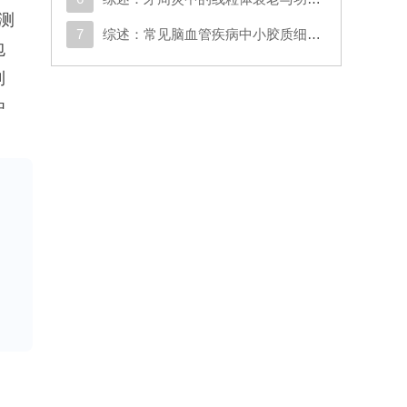
测
7
综述：常见脑血管疾病中小胶质细胞的调控性死亡：机制、异质性及治疗意义
包
利
虫
表
，