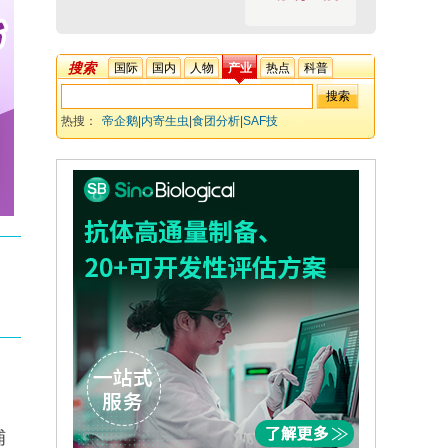
搜索
国际
国内
人物
产业
热点
科普
热搜：
帝企鹅
|
内寄生虫
|
食团分析
|
SAF技
术
|
Contracaecum
|
Anisakidae
|
Heterophyidae
|
寄生虫-宿
主关系
|
海洋食物网
|
分子鉴定
捕