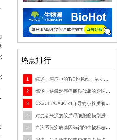
机
，
知
供
究
热点排行
究
1
综述：癌症中的T细胞耗竭：从功能衰退到适应性免疫调节
性
2
综述：缺氧对癌症脂质代谢的影响：一项系统性综述
，
3
CX3CL1/CX3CR1介导的小胶质细胞对少突胶质细胞前体细胞的吞噬作用，会加剧七氟醚在新生小鼠中引起的髓鞘形成障碍
：
4
对患者来源的胶质母细胞瘤模型进行代谢组学和药物谱分析，揭示了IDH野生型肿瘤中的可靶向脆弱点
，
氧
5
血液系统疾病基因编辑的生物标志物意义：来自ASH 2025的最新进展
对
6
综述：牙周炎中的线粒体衰老与功能障碍