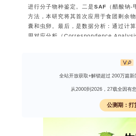
进行分子物种鉴定。二是
SAF
（醋酸钠
方法，本研究将其首次应用于食团剩余
囊和虫卵。最后，是数据分析：通过计
用对应分析（Correspondence Analy
与特定猎物种类之间的关联。
下载【CD2-CD25信号轴免疫治疗靶点
全站开放获取+解锁超过 200万篇新
饮食分析结果
从2000到2026，27载全
通过对82个食团中硬质残骸的分析，研
公测期：打
明，其主要食物包括鱼类、甲壳类、多
以
Patagonotothen
属的鳐鳍鱼（ray-th
寄生虫检测结果