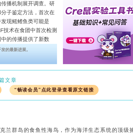
传播机制展开调查。研
和分子鉴定方法，首次在
并发现鳐鳍鱼类可能是
SAF技术在食团中首次检测
网中的传播提供了新数
值。
开发的最新进展。
篇文章
“畅读会员”点此登录查看原文链接
福克兰群岛的食鱼性海鸟，作为海洋生态系统的顶级