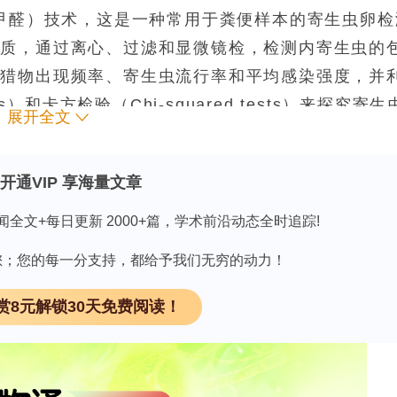
-甲醛）技术，这是一种常用于粪便样本的寄生虫卵检
物质，通过离心、过滤和显微镜检，检测内寄生虫的
算猎物出现频率、寄生虫流行率和平均感染强度，并
sis）和卡方检验（Chi-squared tests）来探究寄生
展开全文
开通VIP 享海量文章
】，获取相关药物开发的最新进展。
领 取
闻全文+每日更新 2000+篇，学术前沿动态全时追踪!
因有您；您的每一分支持，都给予我们无穷的动力！
究人员明确了帝企鹅在福克兰群岛的饮食结构。结果
赏8元解锁30天免费阅读！
毛类和头足类，其中鱼类是最主要的猎物。在鱼类中
inned fish）最为常见。