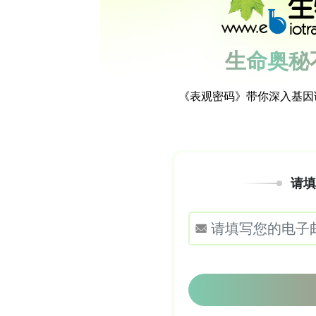
研究人员运用了形态学、分子鉴定和SA
1.
通过形态学和分子鉴定发现的幼虫
：在
科。最主要的是异尖科（Anisakidae）
Pseudoterranova
三个属，其中
Contr
Contracaecum chubutensis
、
C. os
Pseudoterranova decipiens
和
P. c
Hysterothylacium aduncum
（泡翼科 
2.
通过SAF技术发现的寄生虫卵
：SAF方
到了
Contracaecum
的虫卵，但未发现
自由生活的帝企鹅中检测到了异形科（Het
3.
检测方法比较
：比较通过食团解剖（发现