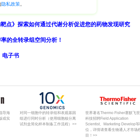
评价为“一般”（fair, Cohen’s kappa =
一致性为“中等”（moderate, kappa = 0.45）
生虫感染状况。
物靶点》探索如何通过代谢分析促进您的药物发现研究
细胞分辨率的全转录组空间分析！
于其摄食的猎物，研究人员进行了寄生虫与猎物的关
 Analysis）显示，三种异尖科线虫
局》电子书
oterranova
）以及异形科吸虫（Heterophyidae
tothen
sp.）的分布相关联。进一步的统计检验表
2
之间的关联具有统计学显著性（X
= 5.9, p =
何特定猎物表现出关联。
帝企鹅的内寄生虫群落，并初步揭示了其可能的传播
指导海
对同一细胞中的转录组和表观基因
世界著名Thermo Fisher赛默飞
版或实
组进行同时分析（使用细胞核分离
科技招聘Field Application
鱼类为主，其中鳐鳍鱼占重要地位。其次，研究首次
试剂盒简化样本制备工作流程）>>
Scientist、Marketing Develop
位，详情请查看生物通人才市场
况，证实了异尖科线虫（尤其是
Contracaecum
）是
目！>>