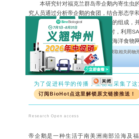
本研究针对福克兰群岛帝企鹅内寄生虫的
究人员通过分析帝企鹅的食团，结合形态学
该地区系统性地检测了其内寄生虫的组成，
Contracaecum的重要副宿主。同时，利用
到异形科吸虫卵，为理解寄生虫在海洋食物
据，并对海洋生态健康监测具有重要参考价
下载【肥胖症和糖尿病明星治疗靶点】，获取相关药物
为了促进科学的传播，生物通采集了这
订阅BioHot点这里解锁原文链接推送！
Research
Open access
帝企鹅是一种生活于南美洲南部沿海及