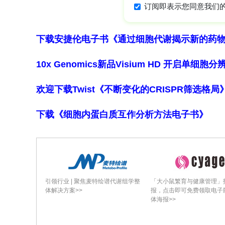
的结果，发现它们之间存在一定的差异，总体一致性
0.31）。对于
Contracaecum
，两种方法的
这表明结合多种方法能更全面地评估寄
下载安捷伦电子书《通过细胞代谢揭示新的药
寄生虫-猎物关联分析结果
10x Genomics新品Visium HD 开启单
为了探究帝企鹅体内的寄生虫是否来源
性分析。对应分析（Correspondence
欢迎下载Twist《不断变化的CRISPR筛选格
（
Contracaecum
、
Anisakis
、
Pseud
的分布，在视觉上与鳐鳍鱼（
Patagono
下载《细胞内蛋白质互作分析方法电子书》
明，其中只有
Contracaecum
与鳐鳍鱼
0.015）。
Hysterothylacium
则未与任
研究结论与讨论
本研究的核心结论是明确了福克兰群岛
引领行业 | 聚焦麦特绘谱代谢组学整
「大小鼠繁育与健康管理」
体解决方案>>
报，点击即可免费领取电子
径。首先，该研究确认了帝企鹅饮食以
体海报>>
统性地报告了该地区帝企鹅的寄生虫情