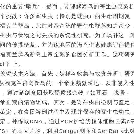
化的重要“哨兵”。然而，要理解海鸟的寄生虫感染
一个挑战：许多寄生虫（特别是蠕虫）的生命周期复
在福克兰群岛，此前对帝企鹅的寄生虫群落知之甚少
寄生虫与食物之间关联的系统性研究。为了填补这一
之间的传播链条，并为该地区的海鸟生态健康评估提
对福克兰群岛新岛上帝企鹅的食团分析工作。这项研
rch》上。
个关键技术方法。首先，是样本收集与饮食分析：研
季，从福克兰群岛新岛的一个帝企鹅繁殖地，以非侵入
中，通过解剖食团获取硬质残余物（如耳石、喙骨）
了帝企鹅的猎物组成。其次，是寄生虫的检测与鉴定
子鉴定，在食团解剖过程中发现并保存的寄生虫幼虫
定，并提取DNA，通过PCR扩增线粒体细胞色素c
S）的基因片段，利用Sanger测序和GenBank比