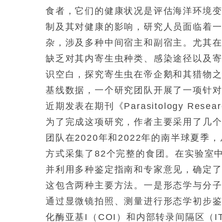
食者，它们的健康状况是评估海洋环境变
制及其对健康的影响，研究人员面临着
杂，涉及多种中间宿主和副宿主。尤其
缺乏对其内寄生虫种类、感染途径以及
识空白，探究寄生虫在帝企鹅和其猎物
基线数据，一个研究团队开展了一项针
近期发表在期刊《Parasitology Resea
为了完成这项研究，作者主要采用了几
团队在2020年和2022年的南半球夏
方式采集了82个完整的食团。在实验室
并利用多种鉴定指南和专家意见，确定
这包含两种主要方法。一是形态学与分
通过显微镜拍照、测量进行形态学初步鉴
化酶亚基I（COI）和内部转录间隔区（IT