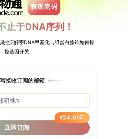
F技术三种方法来检测食团中的内寄生虫。
食团中发现的寄生虫幼虫绝大多数为线虫，属于两个
，包括
Contracaecum
、
Anisakis
和
acaecum
的流行率最高。通过分子鉴定，成功区分
culatum
、
Anisakis simplex
、
A. pegreffii
、
attani
等物种。此外，还鉴定出属于
Raphidascarididae）的幼虫，但流行率较低。
法在食团残余物中成功检测出了寄生虫卵。其中，检
其他异尖科线虫的虫卵。更重要的是，SAF技术首次
erophyidae）吸虫的虫卵，这是一种鱼源性吸虫
幼虫）和SAF技术（发现虫卵）两种方法检测寄生