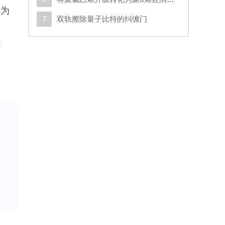
究为
7
双轨擦除量子比特的纠缠门
，
造
，
他
构
感
统