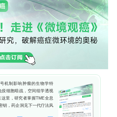
麻疹病毒假型化慢病毒载体
亲缘关系较远的病毒的包膜蛋白，可以降低载体被人
疹病毒（DMV）的包膜糖蛋白，并对其进行工程化
F蛋白，用以假型化慢病毒载体（LV）。结果表明，这
类细胞系。更重要的是，当用广泛接种的麻疹疫苗免疫
V展现出了显著逃逸中和抗体反应的能力，而传统常用
化LV则被完全中和。这证明，DMV假型化策略能有
异性靶向
团队比较了传统单链可变片段抗体（scFv）和骆驼
。他们将靶向人CD3ε（T细胞共同受体）的scFv
包膜上。结果发现，基于纳米抗体的靶向载体在感染原