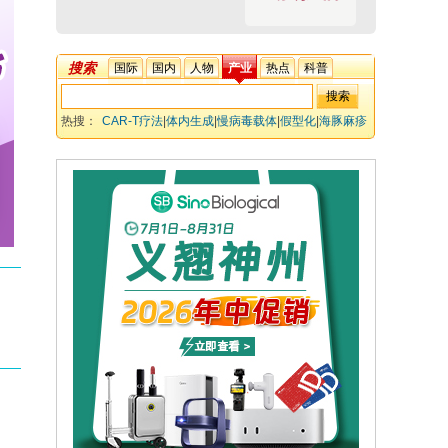
搜索
国际
国内
人物
产业
热点
科普
热搜：
CAR-T疗法
|
体内生成
|
慢病毒载体
|
假型化
|
海豚麻疹
病毒
|
免疫原性
|
靶向性
|
CD7
|
B细胞淋巴瘤
|
纳米抗体