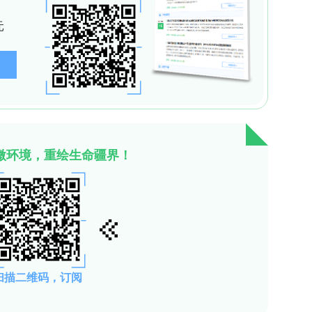
的载体，且非特异性背景更低。这表明纳米抗体在尺寸
etargeting 结构域。
体，并在体内外实现高效特异性T细胞转导
细胞表面高度特异性的标记物CD7为靶点，构建了
简称CD7-DMV-LV）。体外实验证实，该载体能高效
胞、单核细胞等非T细胞的感染率极低。在携带人类
射CD7-DMV-LV，能在小鼠的外周血和脾脏中检
+
+
限于T细胞（包括CD4
和CD8
亚群），成功实现
型中展现治疗效力
巴瘤模型中评估了该“体内CAR-T生成”策略的治
9的CAR基因的CD7-DMV-LV。结果显示，与接
的肿瘤生长得到了显著抑制，小鼠生存期显著延长。
+
R-T细胞的生成和扩增，并伴随有肿瘤细胞（CD19