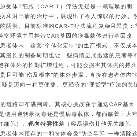
原受体T细胞（CAR-T）疗法无疑是一颗璀璨的明
血病和淋巴瘤的治疗中，展现出了令人惊叹的疗效。
的阴影。目前标准的CAR-T疗法流程复杂且昂贵：
验室环境中用携带CAR基因的病毒载体进行基因改
患者体内。这套“个体化定制”的生产模式，不仅成
，其漫长的制备周期也让一些病情进展迅速的患者等
胞在体外的长期扩增过程，可能会损害其体内的持
贵且可能“伤及根本”的体外步骤，直接在患者体内“
这无疑是迈向一种更便捷、更经济的“现货型”疗法的关
成”的道路却布满荆棘。其核心挑战在于递送CAR基因
论是使用逆转录病毒还是慢病毒载体，都面临着三大
T细胞）、
靶向特异性差
（容易误伤其他无关细胞
患者体内预存的中和抗体会像“防空导弹”一样清除