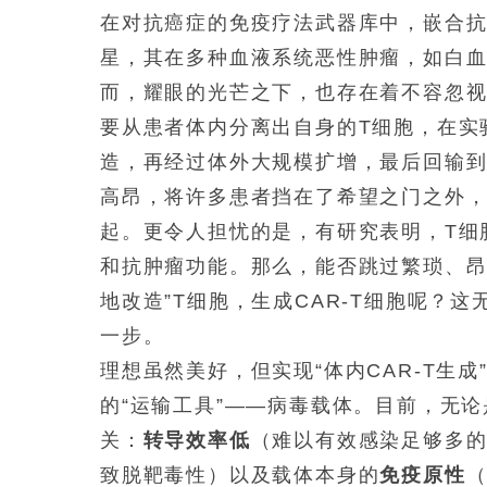
在对抗癌症的免疫疗法武器库中，嵌合抗
星，其在多种血液系统恶性肿瘤，如白
而，耀眼的光芒之下，也存在着不容忽视
要从患者体内分离出自身的T细胞，在实
造，再经过体外大规模扩增，最后回输到
高昂，将许多患者挡在了希望之门之外
起。更令人担忧的是，有研究表明，T细
和抗肿瘤功能。那么，能否跳过繁琐、昂
地改造”T细胞，生成CAR-T细胞呢？
一步。
理想虽然美好，但实现“体内CAR-T生
的“运输工具”——病毒载体。目前，无
关：
转导效率低
（难以有效感染足够多的
致脱靶毒性）以及载体本身的
免疫原性
（