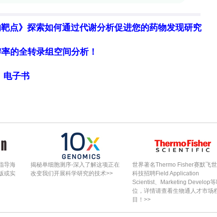
型载体系统在体内生成的CAR-T细胞具有强大的抗
物靶点》探索如何通过代谢分析促进您的药物发现研究
细胞分辨率的全转录组空间分析！
、用于体内直接生成CAR-T细胞的病毒递送平台。
一是选用
海豚麻疹病毒（DMV）
进行假型化，有效逃
局》电子书
体，大幅降低了载体的免疫原性；二是采用
骆驼源纳
cFv的局限性，实现了对T细胞（通过靶向CD7）
构建的
CD7-DMV-假型化慢病毒载体
，在临床前模型
AR-T疗法面临的
可及性
、
成本
和
生产流程
瓶颈提
CAR-T制造过程从昂贵的“洁净车间”转移到患者
指导海
揭秘单细胞测序-深入了解这项正在
世界著名Thermo Fisher赛默飞
版或实
改变我们开展科学研究的技术>>
科技招聘Field Application
时间、降低生产成本，从而推动CAR-T疗法向更广
Scientist、Marketing Develop
位，详情请查看生物通人才市场
胞免疫治疗的时代。尽管从实验室研究到临床应用仍
目！>>
和优化给药策略），但这项研究无疑在解决体内基因