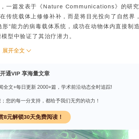
表于《Nature Communications》的研
有在传统载体上修修补补，而是将目光投向了自然界
隐形”能力的病毒载体系统，成功在动物体内直接制
瘤模型中验证了其治疗潜力。
展开全文
不易珍惜保存！
领 取
开通VIP 享海量文章
了以下几项关键技术：首先，他们采用了
假型化
技术
闻全文+每日更新 2000+篇，学术前沿动态全时追踪!
了传统慢病毒载体的包膜，构建了新型载体。其次，
胞表面高表达的受体）的骆驼源
纳米抗体
作为靶向结
因有您；您的每一分支持，都给予我们无穷的动力！
的特异性识别。此外，研究还综合运用了体外T细胞
赏8元解锁30天免费阅读！
R表达、体内动物模型（包括人源化小鼠和淋巴瘤模
血清进行的中和抗体逃逸实验，系统评估了该载体系