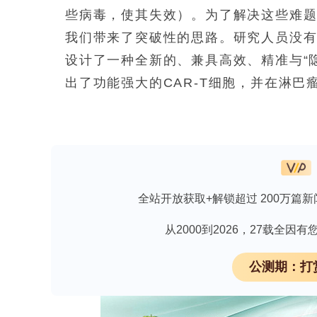
些病毒，使其失效）。为了解决这些难题，一篇发
我们带来了突破性的思路。研究人员没
设计了一种全新的、兼具高效、精准与“
出了功能强大的CAR-T细胞，并在淋巴
欢迎下载重组过敏原相关资料汇总，汇总
为了达成这一目标，研究团队主要运用
全站开放获取+解锁超过 200万篇新
用海豚麻疹病毒的嵌合包膜糖蛋白替换
们创新性地将靶向人CD7（一种在T细
从2000到2026，27载全
域，整合到病毒包膜中，实现了对T细胞
公测期：打
染实验、流式细胞术检测感染效率与CA
型）治疗实验，以及用麻疹疫苗接种者