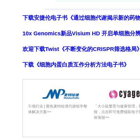
细胞）的清除。这直接证明了通过这种新
瘤功能。
下载安捷伦电子书《通过细胞代谢揭示新的药
结论与讨论
10x Genomics新品Visium HD 开启单
本研究成功地开发并验证了一种革命性的
平台的核心创新在于整合了三大优势：
欢迎下载Twist《不断变化的CRISPR筛选格
了人群中普遍存在的抗麻疹病毒中和抗
抗体（VHH）
作为靶向域，克服了传统s
下载《细胞内蛋白质互作分析方法电子书》
效、特异性感染；三是将前两者结合，
实现了安全、高效的体内T细胞重编程。
这项研究的重大意义在于，它为克服当前C
了一条极具前景的全新路径。通过将复杂的
引领行业 | 聚焦麦特绘谱代谢组学整
「大小鼠繁育与健康管理」
体解决方案>>
报，点击即可免费领取电子
内，有望极大地简化治疗流程、缩短等待
体海报>>
的患者群体普及，真正迈向“现货型”细
距离（例如需要进一步评估长期安全性