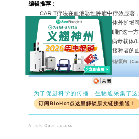
编辑推荐：
CAR-T疗法在血液恶性肿瘤中疗效显著
和复杂的流程限制了其可及性，且体外扩增可
此，研究者聚焦“体内生成CAR-T细胞”这
(DMV)嵌合包膜糖蛋白假型化的慢病毒载体(
效、特异性转导，并有效逃逸疫苗接种者的
临床前B细胞淋巴瘤模型中生成功能性CAR-
下载钙粘蛋白海报药物开发的最新进展。钙粘蛋白（Cadh
疾病的治疗靶点。
应，为开发“现货型”细胞疗法提供了重要技
为了促进科学的传播，生物通采集了这
订阅BioHot点这里解锁原文链接推送！
Article
Open access