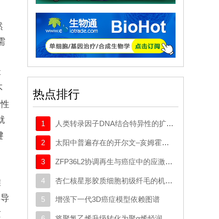
然
需
本
不
热点排行
久性
就
1
人类转录因子DNA结合特异性的扩展密码本
键
2
太阳中普遍存在的开尔文–亥姆霍兹不稳定性驱动等离子体混合
3
ZFP36L2协调再生与癌症中的应激适应性可塑性
4
杏仁核星形胶质细胞初级纤毛的机制与应激行为密切相关。
难
，导
5
增强下一代3D癌症模型依赖图谱
这
6
将聚氯乙烯升级转化为聚α烯烃润滑剂