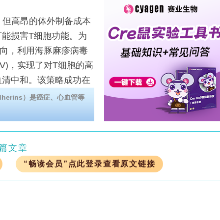
，但高昂的体外制备成本
能损害T细胞功能。为
一方向，利用海豚麻疹病毒
LV)，实现了对T细胞的高
血清中和。该策略成功在
T细胞并诱导了治疗效
erins）是癌症、心血管等
术路径。
篇文章
“畅读会员”点此登录查看原文链接