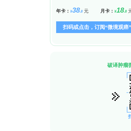
人类T细胞时，效率远高于基于scFv
稳定性和表达方面具有天然优势，是更优越的 r
3. 开发出靶向CD7的DMV-假型化载
基于以上发现，研究团队最终确定了以T
示抗CD7纳米抗体的DMV-假型化LV（
特异性地转导人类原代T细胞，而对B细
疫系统的人源化小鼠模型中，通过尾静脉注
到高水平且特异性的CAR表达，且主要局
体内CAR-T细胞的生成。
4. 体内生成的CAR-T细胞在淋巴瘤模
最后，研究团队在一个人源化小鼠B细胞淋
效果。他们给荷瘤小鼠注射了携带靶向CD1
对照载体的小鼠相比，治疗组小鼠体内
析表明，治疗成功诱导了体内CD19-CA