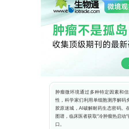
的性能和 therapeutic efficacy。
研究结果
1. 设计并构建了具有低免疫原性的海豚
研究人员假设，使用与人类常见病原体
预存抗体中和的风险。他们选择了海豚麻
造，生成嵌合形式的DMV-H和DMV-
DMV-假型化LV在体外能有效感染人
人类血清进行处理时，DMV-假型化L
水泡性口炎病毒G蛋白（VSV-G）假型
低载体的免疫原性。
2. 利用纳米抗体实现对T细胞的高效特
为了实现载体对T细胞的精准靶向，研究
纳米抗体（VHH）作为靶向结构域的效果
VHH结构域展示在DMV假型化LV的