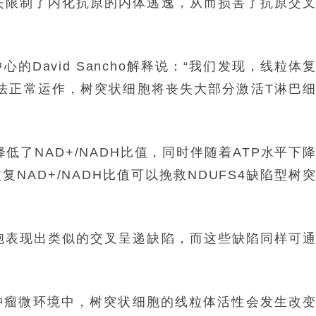
缺失限制了内化抗原的内体逃逸，从而损害了抗原交
David Sancho解释说：“我们发现，线粒体
法正常运作，树突状细胞将丧失大部分激活T淋巴
低了NAD+/NADH比值，同时伴随着ATP水平下
NAD+/NADH比值可以挽救NDUFS4缺陷型树
细胞表现出类似的交叉呈递缺陷，而这些缺陷同样可
肿瘤微环境中，树突状细胞的线粒体活性会发生改