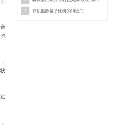
叉呈
7
双轨擦除量子比特的纠缠门
复合
细胞
降，
突状
通过
变，