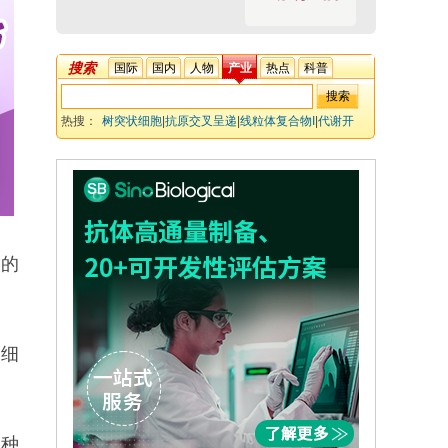
搜索
国际
国内
人物
产业
热点
科普
热搜：
树突状细胞
|
抗原交叉呈递
|
线粒体复合物I
|
代谢开
关
|
氧化还原稳态
胞的
状细
何种