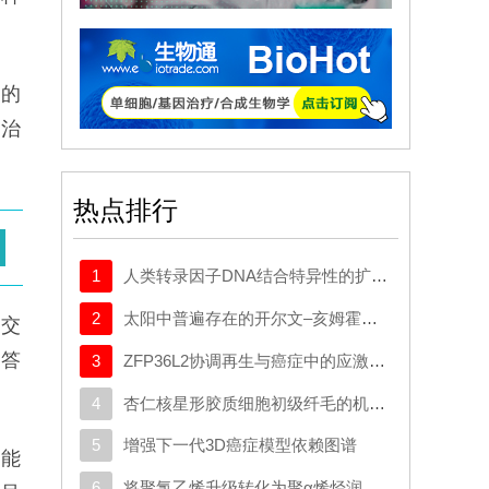
染的
疫治
热点排行
1
人类转录因子DNA结合特异性的扩展密码本
2
太阳中普遍存在的开尔文–亥姆霍兹不稳定性驱动等离子体混合
原交
应答
3
ZFP36L2协调再生与癌症中的应激适应性可塑性
4
杏仁核星形胶质细胞初级纤毛的机制与应激行为密切相关。
5
增强下一代3D癌症模型依赖图谱
功能
6
将聚氯乙烯升级转化为聚α烯烃润滑剂