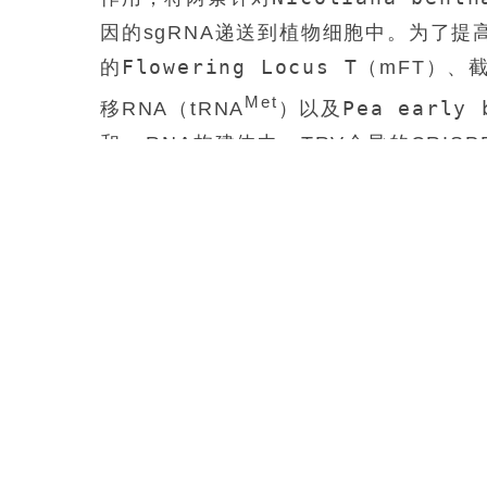
因的sgRNA递送到植物细胞中。为了提
Flowering Locus T
的
（mFT）、
Met
Pea early 
移RNA（tRNA
）以及
和sgRNA构建体中。TRV介导的CRISPR
诱导了靶向突变，这一结果通过持续的光漂
tRNA标签的Cas12f构建体均提高了
启动子下表达Cas12f和sgRNA进一步增强了
pTRV2-PeBV::mFT-sgRNA
型CRISPR-Cas12f平台，实现了
于组织培养的转化过程，提供了一种符
改良。
将CRISPR试剂高效地递送到植物细
进行基因组编辑时。像烟草震颤病毒（T