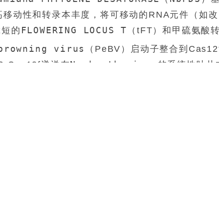
高移动性和转录本丰度，将可移动的RNA元件（如改
FLOWERING LOCUS T
截短的
（tFT）和甲硫氨酸
browning virus
（PeBV）启动子整合到Cas12
N. benthamiana
-Cas12f递送在
的系统性叶片
FT
白实验和Sanger测序得到了验证。带有t
标签
编辑效率，其中tRNA融合体表现出更强的活性。在PeB
突变频率，其中pTRV2-PeBV::Cas12f-tRNA
构建体实现了最高的效率。这项研究建立了一个基于TRV的紧
在植物中高效且无转基因的基因组编辑。该系统绕过了依
合生物安全要求的策略，可用于可扩展的非转基因作
胞中仍然是一个主要瓶颈，尤其是在无需转基因的情况
RV）这样的RNA病毒载体为瞬时表达提供了一个有