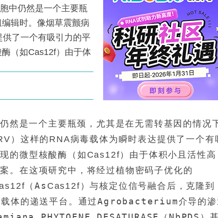
细胞中仍然是一个主要瓶
组编辑时。像烟草震颤病
提供了一个有吸引力的平
（如Cas12f）由于体
胞中仍然是一个主要瓶颈，尤其是在无需转基因的情况
RV）这样的RNA病毒载体为瞬时表达提供了一个有
的微型核酸酶（如Cas12f）由于体积小且活性高
方案。在这项研究中，将经过植物密码子优化的
As
as12f（
Cas12f）与核定位信号融合后，克隆到
Agrobacterium
毒载体的递送平台。通过
介导的渗
amiana PHYTOENE DESATURASE
NbPDS
（
）