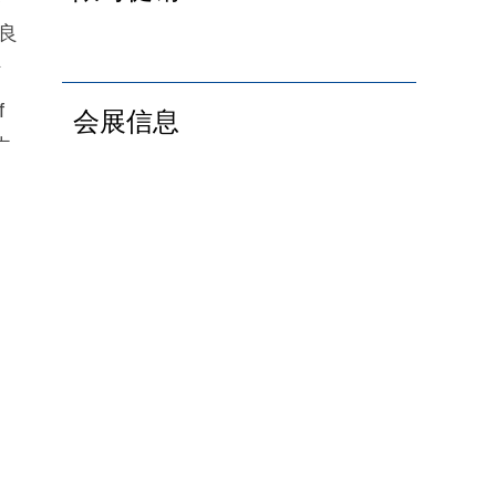
良
转
f
会展信息
中
和
V
关注订阅号/掌握最新资讯
和
凑
赖
物
下
吸