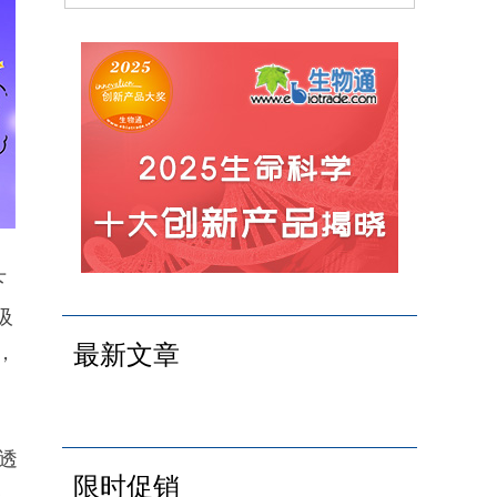
下
吸
最新文章
，
透
限时促销
基