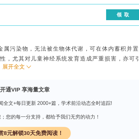
领 取
重金属污染物，无法被生物体代谢，可在体内蓄积并
活性，尤其对儿童神经系统发育造成严重损害，亦可
展开全文
2+
界卫生组织(WHO)规定饮用水中Pb
的允许浓
谱(Inductively Coupled Plasma Mas
开通VIP 享海量文章
Atomic Absorption Spectrometry, AAS)虽准
视化检测。核酸适配体(aptamer)系经指数富集
闻全文+每日更新 2000+篇，学术前沿动态全时追踪!
gands by Exponential Enrichment, SELEX)筛
因有您；您的每一分支持，都给予我们无穷的动力！
2+
性亲和——Pb
适配体富含鸟嘌呤，可形成G-四
赏8元解锁30天免费阅读！
6
?1
×10
M
。将适配体传感与CRISPR-Cas12a系统