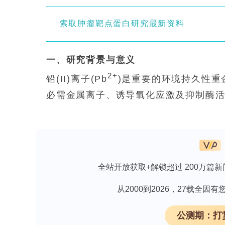
索取肿瘤靶点蛋白研究最新资料
一、研究背景与意义
2+
铅(II)离子(Pb
)是重要的环境持久性
必需金属离子、诱导氧化应激及抑制酶
起成人肾功能障碍、高血压及致癌风险。世
?1
5 μg·L
。传统仪器检测方法如电感耦合等离子体质
Spectrometry, ICP-MS)和原子吸收光谱(
依赖昂贵设备与专业人员，无法实现现场可
全站开放获取+解锁超过 200万篇新
基系统进化(Systematic Evolution of Li
从2000到2026，27载全
2+
出的单链DNA/RNA，对Pb
具有高特异
公测期：打
(G-quadruplex)结构，结合常数达1.08