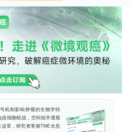
及金纳米粒子(AuNPs)催化比色相结合，有望突破
i Sumar、Fatemeh Mohammadi、Zahra
、Khalil Abnous及Seyed Mohammad Taghdisi（
研究中心）开展的此项研究，旨在构建一种无仪器、
Spectrochimica Acta Part A: Molecula
s, FFDs，简称MB)偶联氨基修饰互补链(CS)作为磁
SPR-Cas12a的crRNA杂交以调控Cas12a反式
A聚合酶条件下进行RCA扩增；利用长链RCA产物截留
4-硝基苯酚(4-NP)是否被残留AuNPs催化还原呈现
准品绘制校准曲线，并以加标回收法验证人血清、口