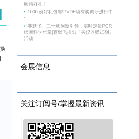
额赠好礼！
1000 份好礼包邮!PVDF膜有奖调研进行中
~
赛默飞｜三十载创新引领，实时定量PCR
续写科学华章|赛默飞推出「买仪器赠试剂」
活动
置换
引
会展信息
度为
s
确但
配
关注订阅号/掌握最新资讯
选
链体
的