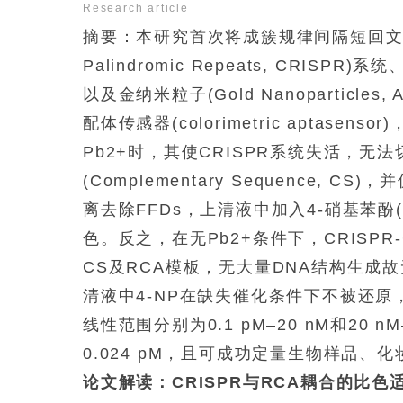
Research article
摘要：本研究首次将成簇规律间隔短回文重复序列(Clu
Palindromic Repeats, CRISPR)系统、
以及金纳米粒子(Gold Nanopartic
配体传感器(colorimetric aptase
Pb2+时，其使CRISPR系统失活，无法切割
(Complementary Sequence,
离去除FFDs，上清液中加入4-硝基苯酚(4-n
色。反之，在无Pb2+条件下，CRISPR-Ca
CS及RCA模板，无大量DNA结构生成故无
清液中4-NP在缺失催化条件下不被还原
线性范围分别为0.1 pM–20 nM和20 nM–80
0.024 pM，且可成功定量生物样品、
论文解读：CRISPR与RCA耦合的比色