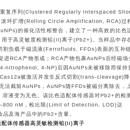
stered Regularly Interspaced Shor
滚环扩增(Rolling Circle Amplification, RCA)过
les, AuNPs)的催化活性相整合，建立了一种高效的比色
nsor)，用于高灵敏度检测铅(II)离子(Pb2+)。当样品中存
负载于磁流液(Ferrofluids, FFDs)表面的互补
 CS)，并促进RCA产物形成；RCA产物包裹AuNPs后经磁
itrophenol, 4-NP)后因AuNPs未被移除而保持
s12a被激活并发生反式切割(trans-cleavage)
法截留AuNPs，AuNPs随FFDs被磁分离除去，
，溶液变为无色。该比色适配体传感器对Pb2+的检
0 nM，检出限(Limit of Detection, LOD)达
化妆品及海产品中的Pb2+含量。
适配体传感器高灵敏检测铅(II)离子