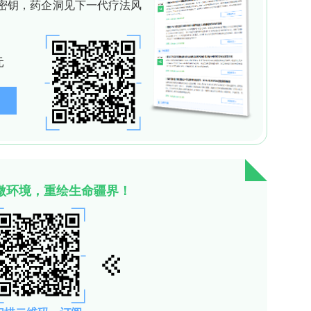
sor（检测策略）
NA杂交激活CRISPR-Cas12a，Cas12a反式切割
体系无大分子DNA截留AuNPs，AuNPs随MB磁
2+
2+
化保持无色；有Pb
时，适配体与Pb
结合形成G-
故不切割CS，CS引发RCA生成大量长链DNA产物包
2+
上清，催化4-NP显黄色。颜色变化与Pb
存在与否
s12a(Cpf1)蛋白、T4 DNA连接酶、Phi29
完成体系构建，具体序列与试剂来源文中Table S1及
部分）
2+
虾和鱼子酱）易受Pb
污染，因此开发精确、快速