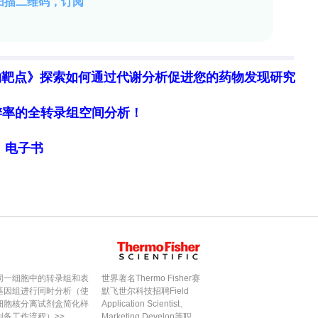
检测该金属离子至关重要。本研究构建了一种高灵敏
2+
人血清、口红、虾及鱼子酱）中的Pb
。其传感机
2a系统的相互作用来调控RCA过程及AuNPs的截留，
物靶点》探索如何通过代谢分析促进您的药物发现研究
2+
b
表现出两个线性响应区间（0.1 pM–20 nM与20
细胞分辨率的全转录组空间分析！
4 pM，在实际基质中具有良好的回收率与选择性，不受常
局》电子书
现场筛查提供了便携平台，并可拓展至其他靶标分析
s12a反式切割活性的"开关"调控作用，将目标识别
CA产物对AuNPs的物理包埋与磁分离实现裸眼比
D(0.024 pM)远低于WHO饮用水限值对应浓度
同一细胞中的转录组和表
世界著名Thermo Fisher赛
(FFDs)提高了分离效率与信噪比。该工作证明了
基因组进行同时分析（使
默飞世尔科技招聘Field
细胞核分离试剂盒简化样
Application Scientist、
与等温扩增可用于重金属离子的超灵敏便携检测，为食品
制备工作流程）>>
Marketing Develop等职