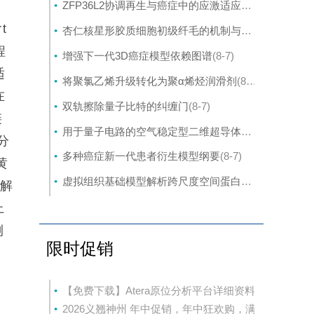
ZFP36L2协调再生与癌症中的应激适应性可塑性
(8-7)
t
杏仁核星形胶质细胞初级纤毛的机制与应激行为密切相关。
程
增强下一代3D癌症模型依赖图谱
(8-7)
适
将聚氯乙烯升级转化为聚α烯烃润滑剂
(8-7)
在
双轨擦除量子比特的纠缠门
(8-7)
链
用于量子电路的空气稳定型二维超导体的封装外延生长
场分
多种癌症新一代患者衍生模型纲要
(8-7)
黄
虚拟组织基础模型解析跨尺度空间蛋白质组学
(8-7)
降解
上
测
限时促销
【免费下载】Atera原位分析平台详细资料
2026义翘神州 年中促销，年中狂欢购，满