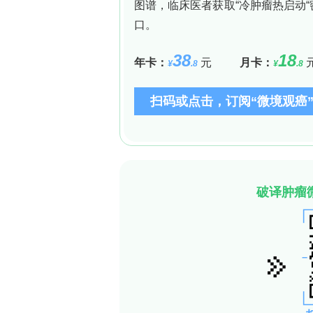
三、研究结果
Detection strategy of aptasen
2+
研究人员阐明：无Pb
时，适配体与crR
MB表面CS及RCA模板，阻止RCA发生，
离被去除，上清加4-NP因缺AuNPs催
体并从crRNA解离，Cas12a未被激活
AuNPs，磁分离去除MB后AuNPs留于
接对应。
Materials（材料）
研究人员使用商业化合成适配体及寡核苷酸、Ca
DNA聚合酶、dNTPs及羧基化FFDs等
应厂商说明。
Conclusion（结论——翻译研究结论
许多常见消费品（如口红）及海产品（如