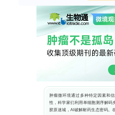
反式切割活性、滚环扩增(RCA)信号放大
有便携检测瓶颈。研究人员由Mahshid Olfat
Khoshbin、Fatemeh Abbasi Ghaeni
自伊朗马什哈德医科大学靶向药物递送
2+
眼可读的高灵敏Pb
比色适配体传感器，发表于《
and Biomolecular Spectroscopy》。
二、主要关键技术方法
研究人员采用羧基化磁流液(Ferrofluid
2+
载体；设计Pb
特异性DNA适配体与CRI
活性；在有CS环状模板及Phi29 DN
AuNPs，通过外置磁场分离FFDs，依据
2+
色或无色判读结果；以不同浓度Pb
标
红、虾及鱼子酱实际样品的适用性。