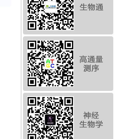
现
来
裸
r
性
切割
黄