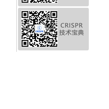
分
四链
裹
直
对
且