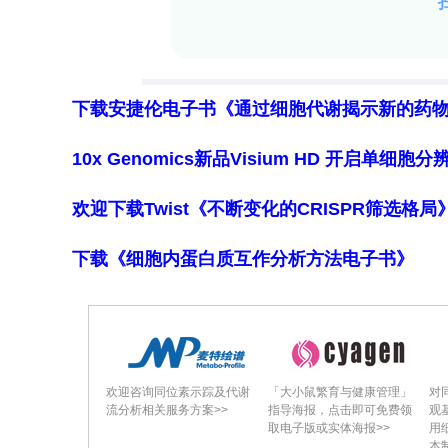
无需仪器的技术在人血清等生物标本中
比色适配体传感器，用于检测实际样品（
2+
依赖于Pb
适配体与CRISPR-Cas1
下载安捷伦电子书《通过细胞代谢揭示新的药
而通过比色变化实现检测。该传感器对P
10x Genomics新品Visium HD 开启单
nM–800 nM），检出限低至0.02
欢迎下载Twist《不断变化的CRISPR筛选格
2+
干扰金属离子影响。此智能设计为Pb
检测。
下载《细胞内蛋白质互作分析方法电子书》
四、总结与讨论
2+
研究人员通过巧妙利用Pb
适配体对Ca
件转化为RCA核酸放大信号差异，再经R
出。该方法避免了传统大型仪器的限制，LO
欢迎咨询同位素示踪及代谢
「大小鼠繁育与健康管理」
对
且在实际复杂基质中表现可靠。引入磁流液
流分析相关服务方案>>
指导海报，点击即可免费领
观
取电子版或实体海报>>
用
CRISPR-Cas12a耦合适配体识别
本