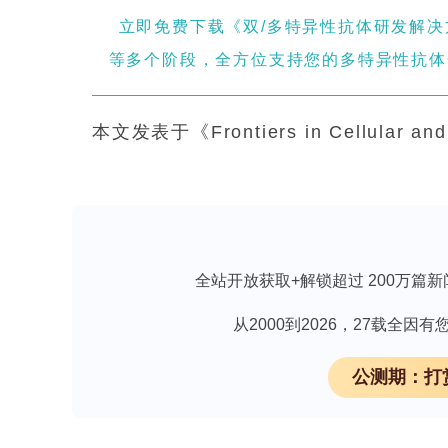
立即免费下载《双/多特异性抗体研发解决
等多个阶段，全方位支持您的多特异性抗体
本文发表于《Frontiers in Cellular 
过80%人口面临虫媒传染病威胁，其中蚊媒疾病
革热、基孔肯雅热及寨卡病毒等重要虫
下其分布与生态学受到广泛关注。立克次体(R
菌，传统上由蜱、螨、蚤、虱维持并传播引起立
全站开放获取+解锁超过 200万篇新
究报道蚊虫亦可携带Rickettsia felis
Rickettsia bellii等。然而中
从2000到2026，27载全
存在与R. felis亲缘密切的新变异
公测期：打
中立克次体的感染状况及遗传特征。
关键技术方法概述：研究人员于2025年