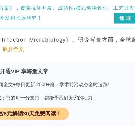
方案》，覆盖抗体开发、成药性/模式动物评估、工艺开发
开发和临床研究！
领 取
and Infection Microbiology》。研究背景方面，全球
展开全文
负担最重。白纹伊蚊(Aedes albopictus)是
媒病毒的主要媒介，在中国复杂生态与快速城市化背
ickettsia spp.)为专性细胞内寄生的革兰氏阴
开通VIP 享海量文章
克次体病(rickettsioses)，近年来越来越多
闻全文+每日更新 2000+篇，学术前沿动态全时追踪!
（猫蚤立克次体，引起猫蚤斑疹伤寒/spot-ted fever
国东部地区尤其是青岛关于蚊源立克次体的本底调查较少，且
因有您；您的每一分支持，都给予我们无穷的动力！
株尚不清楚，因此研究人员开展本次调查以了解青岛地区蚊
赏8元解锁30天免费阅读！
8月在中国山东青岛市城阳、市北、市南、平度及崂