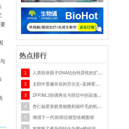
共
究
主要
因
热点排行
列与
1
人类转录因子DNA结合特异性的扩展密码本
串
2
太阳中普遍存在的开尔文–亥姆霍兹不稳定性驱动等离子体混合
3
ZFP36L2协调再生与癌症中的应激适应性可塑性
尚
4
杏仁核星形胶质细胞初级纤毛的机制与应激行为密切相关。
5
增强下一代3D癌症模型依赖图谱
6
将聚氯乙烯升级转化为聚α烯烃润滑剂