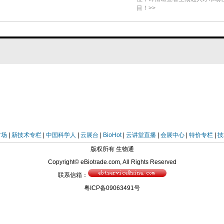
. laoshanensis。Rickettsia felis自1990年于猫蚤
目！>>
电镜观察到，1996年定名，现已知可由蚤、蚊（如致倦库蚊Cul
des aegypti等）及书虱携带，并在多国报道。中国江苏首
idatus Rickettsia yingkouensis。本株比
s在系统树上更接近典型R. felis。白纹伊蚊具强攻击性与广分
他脊椎动物接触；但其究为蚊体内共生菌抑或具动物
elis高度相似故需进一步研究其致病性。局限包括单时
因片段未做全基因组及功能／致病性评价。未来应扩
论为：研究人员于中国山东青岛白纹伊蚊(Aedes
市场
|
新技术专栏
|
中国科学人
|
云展台
|
BioHot
|
云讲堂直播
|
会展中心
|
特价专栏
|
技
sia felis亲缘密切的立克次体新候选亚种，命名
版权所有 生物通
s subsp. laoshanensis"，多位点序列分析及系统发育树支
Copyright© eBiotrade.com, All Rights Reserved
联系信箱：
染率0.43%，其人类及动物致病性有待进一步阐明，该
粤ICP备09063491号