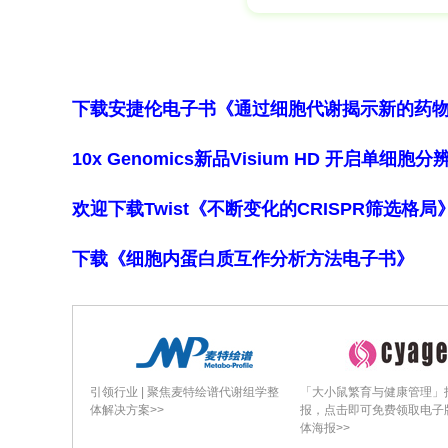
infection rate, MIR)为0.43%，表明
3.2 Phylogenetic analysis o
PCR检出1池阳性后，成功获得该株较长16S rR
基因部分序列。序列比对显示：htrA与Ricket
下载安捷伦电子书《通过细胞代谢揭示新的药
Rickettsia sp. OnF11株16S rRNA基
10x Genomics新品Visium HD 开启单
senegalensis分离株及PU01-02株相似度98
yingkouensis克隆YK50相似度99.42%；o
欢迎下载Twist《不断变化的CRISPR筛选格
基于上述五基因串联序列构建的最大似
下载《细胞内蛋白质互作分析方法电子书》
知人类致病菌Rickettsia felis聚在
种分子鉴定标准（同一物种不同株间16S rRN
定为亚种），研究人员提出其为Rickett
养，暂命名为"Candidatus Rickettsia 
名）。
引领行业 | 聚焦麦特绘谱代谢组学整
「大小鼠繁育与健康管理」
体解决方案>>
报，点击即可免费领取电子
讨论部分总结：本研究在青岛白纹伊蚊中鉴定出
体海报>>