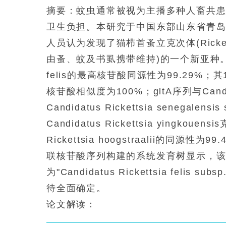
摘要：蚊虫通常被视为主播多种人畜共
卫生负担。本研究于中国东部山东省青岛市共采集
人员认为发现了猫栉首蚤立克次体(Ricket
由蚤、蚊及书虱携带维持)的一个新亚种。遗传
felis的最高核苷酸同源性为99.29%；其16S
核苷酸相似度为100%；gltA序列与Candidat
Candidatus Rickettsia senegale
Candidatus Rickettsia yingko
Rickettsia hoogstraalii的同源性为
联核苷酸序列构建的系统发育树显示，该菌株
为"Candidatus Rickettsia feli
待全面确定。
论文解读：