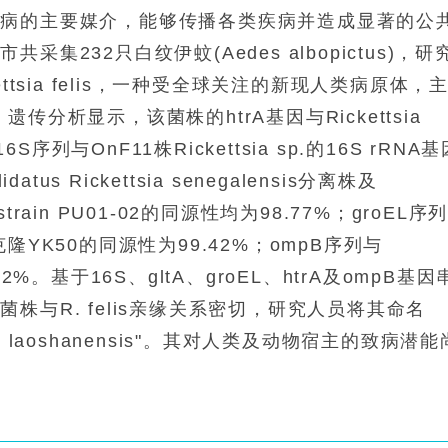
患病的主要媒介，能够传播各类疾病并造成显著的公
232只白纹伊蚊(Aedes albopictus)，研
tsia felis，一种受全球关注的新现人类病原体，
分析显示，该菌株的htrA基因与Rickettsia
序列与OnF11株Rickettsia sp.的16S rRNA基
us Rickettsia senegalensis分离株及
nsis strain PU01-02的同源性均为98.77%；groEL序
uensis克隆YK50的同源性为99.42%；ompB序列与
99.42%。基于16S、gltA、groEL、htrA及ompB基因
与R. felis亲缘关系密切，研究人员将其命名
s subsp. laoshanensis"。其对人类及动物宿主的致病潜能