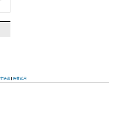
ex
次
布
／
点单
大
术快讯
|
免费试用
持
结果