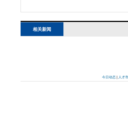
Candidatus Rickettsia felis subsp
(Ctenocephalides felis)中
quinquefasciatus、埃及伊蚊Ae
报道人感染R. felis，辽宁营口曾报道蚊源Cand
相关新闻
Candidatus R. yingkouensi
特性，可能促进该立克次体与人类及其
人致病潜力尚不明，因htrA等与R. f
地区采样、样本量偏小、仅基于部分基
多点多时段采样验证流行率。综上，研究结
今日动态
|
人才
albopictus)中检测到一株与Rickett
为"Candidatus Rickettsia feli
其与R. felis近缘但可区分，最低感
为当地立克次体监测提供了基线数据。