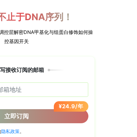
，经形态学结合细胞色素氧化酶亚基I(COI)基因
PBS冲洗、加高糖DMEM培养基与金属珠匀浆，取
DNA并-80℃保存。以立克次体16S rRNA基
增16S rRNA（长片段约1200 bp）、柠檬酸
oEL)、17 kDa抗原基因(htrA)及外膜蛋白B基因
；PCR分两区操作防污染，产物经1%琼脂糖凝胶电泳
看、BLAST比对，MEGA 7分别比对各基因后串联构建
m Likelihood)建系统发育树，自举值
示。所得序列已提交GenBank（登录号PX704800,
。
鉴定）：研究人员共采集232只蚊虫，经形态学与COI基因测
ctus)，依采样地分为26个池。其中1个池立克次体检测
5%（1/26），蚊虫最低感染率(minimum