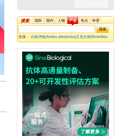
搜索
国际
国内
人物
产业
热点
科普
热搜：
白纹伊蚊
|
Aedes albopictus
|
立克次体
|
Rickettsia
felis
|
新亚种
|
Candidatus Rickettsia felis subsp.
laoshanensis