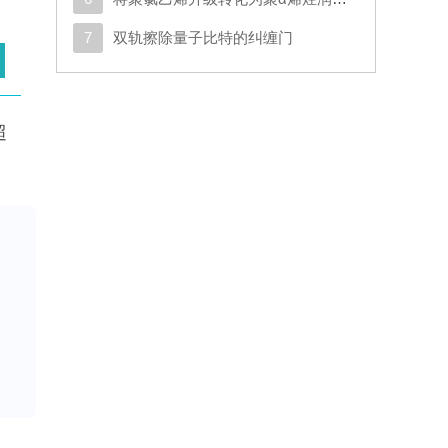
7
双轨擦除量子比特的纠缠门
超
登
景
性
研
）及
是否
媒
山5