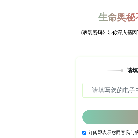
个区采用双层帐诱法与人诱法采集蚊类标本
序鉴定种类后按采样点混合成池；蚊样经
清与裂解液混合，使用全自动核酸提取仪提取
守区半巢式PCR进行初筛，阳性样本进一步扩
成酶基因(gltA)、60 kDa伴蛋白基因(gr
(ompB)，引物设计与退火温度见附表
送Sanger测序。序列用Chromas查
位点串联数据集，采用最大似然法(Maximu
(bootstrap)1000次重复，>60%显
PX797672, PX698602–PX698604）
研究结果如下：
3.1 Mosquito species（蚊种
确认全部为白纹伊蚊(Aedes albopi
性（含8只蚊），池阳性率为各基因均为3.8