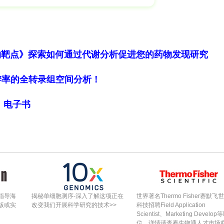
当地Aedes albopictus中存在低水平Rickettsia感染
f Rickettsia（立克次体系统发育分析）：初筛16S基因半巢
NA(1200 bp)、gltA、groEL、htrA及omp
tsia felis最高相似度99.29%；16S rRNA与
物靶点》探索如何通过代谢分析促进您的药物发现研究
因100%相同；gltA与Candidatus Rickettsia
细胞分辨率的全转录组空间分析！
.77%；groEL与Candidatus Rickettsia
mpB与Rickettsia hoogstraalii相似度99.42%
局》电子书
然系统发育树显示，该分离株形成一支独立分支，与
同一大支且亲缘密切。参照Fournier等(2003)立克次体
A≥99.8%、gltA<98.9%、ompB<98.7%等
sia felis的一个新亚种，因仅在分子水平检出未获纯
felis subsp. laoshanensis"（以首次发现地崂山命
指导海
揭秘单细胞测序-深入了解这项正在
世界著名Thermo Fisher赛默飞
版或实
改变我们开展科学研究的技术>>
科技招聘Field Application
一株与Rickettsia felis高度相近的候选新亚
Scientist、Marketing Develop
位，详情请查看生物通人才市场