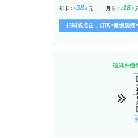
2004至2024年真菌色素专利分析
专利是保护具有工业实用性的新方法、
专利局（EPO）Espacenet数据库及
以“fungal”AND“pigments”、“yeast”AN
AND“colourants”为标题及摘要检索
月30日。初步筛选出535项专利，经授
产菌株的分离与鉴定；b）生产方法及工
d）直接产品配方中的应用；e）色素生
终纳入63项授权专利进行描述性分析，数据采
为1987年丹麦Danisco Biotekno
夫酵母（Phaffia rhodozyma
方法革新，真菌色素的应用范围不断拓
料替代品。分子生物学、合成生物学及
生、附生及根际真菌群落因可产生兼具