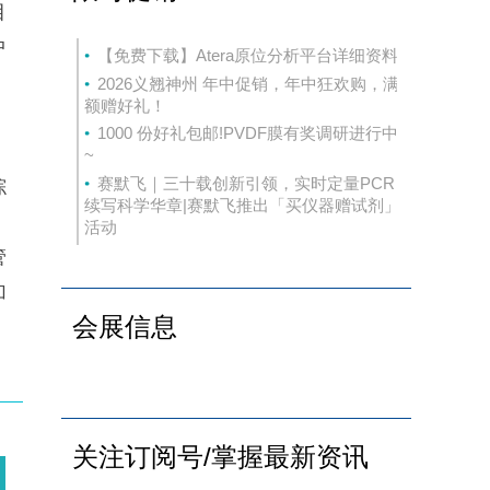
目
中
【免费下载】Atera原位分析平台详细资料
2026义翘神州 年中促销，年中狂欢购，满
额赠好礼！
1000 份好礼包邮!PVDF膜有奖调研进行中
~
赛默飞｜三十载创新引领，实时定量PCR
综
续写科学华章|赛默飞推出「买仪器赠试剂」
同
活动
管
加
会展信息
关注订阅号/掌握最新资讯