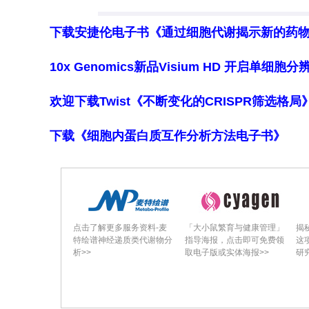
等特性的色素而受到关注。2015–2024
下载安捷伦电子书《通过细胞代谢揭示新的药
项），表明全球市场已开始认可真菌色
中，食品、饮料、化妆品及其他消费品
10x Genomics新品Visium HD 开启单
涂料、涂层、汽车、电子、纺织及皮革
欢迎下载Twist《不断变化的CRISPR筛选格
基于国家与属的分类
按国家统计，中国以41项专利居首，美
下载《细胞内蛋白质互作分析方法电子书》
丹麦、埃及、法国及日本各1项。东亚国
在红曲属相关专利布局中占据主导地位
对可持续替代品的不断增长需求，推动
（Monascus）占专利总量的60%
点击了解更多服务资料-麦
「大小鼠繁育与健康管理」
揭
面源于其在东亚饮食中的传统应用——
特绘谱神经递质类代谢物分
指导海报，点击即可免费领
这
析>>
取电子版或实体海报>>
研
一方面因其红、黄、橙色素广泛应用于
色素相关专利涵盖饼干、山药饮料、葡
括酶解提取、重组质粒构建高产菌株及