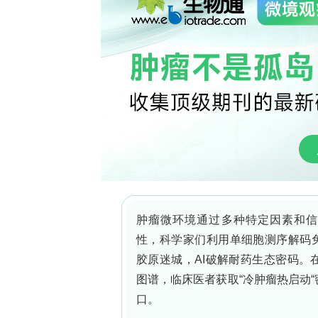
菌主要产胞内类胡萝卜素、细菌叶绿素
类胡萝卜素、聚酮类、氮杂菲类及黑色
异，其中雨生红球藻（Haematococcus pl
28.32 mg/L，细菌为0.36–7.4 m
产物，可分为蒽醌类（栗色）、羟基蒽
（橙色与黄色）、萘醌类（紫色与黑色
类别。与植物及昆虫源色素相比，真菌
加工简便等优势。部分真菌色素除提升
制、抗炎及抗增殖等生物活性。无毒聚酮类
已建立成熟商业市场而成为色素真菌筛选的主
purpurogenum）、布拉克须霉（Blakes
（Penicillium）等属也已被发现可产
素相关专利，结合全球市场趋势分析，
境关联分析的空白，凸显其商业化潜力