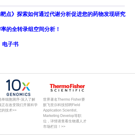
年授权专利数量（37项）显著高于2004–2014年（2
物靶点》探索如何通过代谢分析促进您的药物发现研究
素潜力并通过知识产权布局挖掘其价值。在已授权专
领域的产品类专利占比最高，与既有研究趋势一致；
细胞分辨率的全转录组空间分析！
生产领域专利数量较少，存在较大发展空间。
局》电子书
国与韩国各5项，印度、菲律宾及俄罗斯各2项，捷克
家（中国、日本、韩国）因食用发酵产品的悠久传统
；美国、法国、日本及印度则因先进的研究基础设施
了真菌色素专利产出。按属分类，红曲属
，该属可产红色、橙色、黄色及紫色色素，其高关注度一
秘单细胞测序-深入了解
世界著名Thermo Fisher赛
作为红曲米赋予食品独特色泽并可能带来健康益处，
项正在改变我们开展科学
默飞世尔科技招聘Field
究的技术>>
Application Scientist、
食品、饮料、纺织及化妆品行业。目前已授权的红曲
Marketing Develop等职
位，详情请查看生物通人才
萄酒、啤酒、凝乳及营养米等多种产品配方，同时也
市场栏目！>>
添加乙二胺四乙酸、栀子与云木香提取物、游离氨基