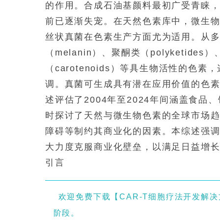
的作用。合成石油基颜料最初广受青睐
前已逐渐失宠。在天然色素库中，微生
丝状真菌在色素生产方面尤为适用。从
（melanin）、聚酮类（polyketide
（carotenoids）等具生物活性的
调。真菌可生成具有潜在应用价值的色
述评估了2004年至2024年间涵盖食
时探讨了天然与微生物色素的全球市场
障碍等制约其商业化的因素。本综述强
大力度克服商业化壁垒，以满足日益增
引言
欢迎免费下载【CAR-T细胞疗法开发解
阶段。