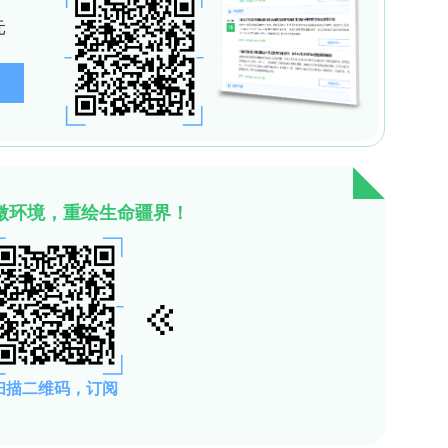
新工艺及新技术的主要知识产权形式。本研究检索欧
世界知识产权组织（WIPO）专利数据库，
D“pigments”、“fungal”AND“colourants”及“yeas
词，检索时限为2004–2024年，末次检索日期为2024
权状态初筛后，依据以下标准进行二次筛选：a）色
艺改进；c）菌株开发或下游加工的生物技术干预；
产菌株在产品开发中的间接应用。剔除重复专利后，
用OriginPro 2024软件处理。首件真菌色素
logi AS公司申请的DK199887号专利，涉及产虾青素的
）。此后，生物技术发展推动了更高效、环保的色素生产与提
展，科研人员持续寻找新型、无毒且可规模化的合成
生物技术领域进展进一步优化了培养与提取工艺。内
抗菌、抗氧化、抗癌、抗炎、促植物生长、杀虫及防