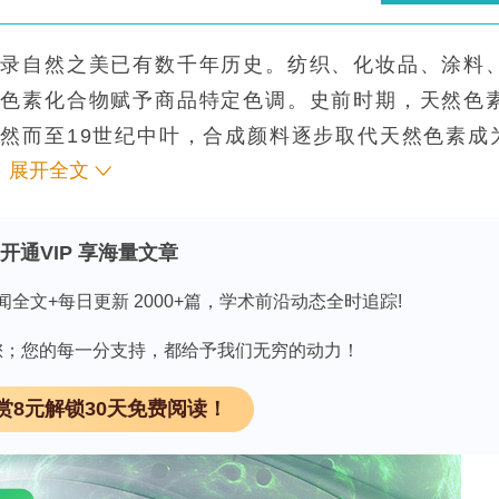
记录自然之美已有数千年历史。纺织、化妆品、涂料
的色素化合物赋予商品特定色调。史前时期，天然色
然而至19世纪中叶，合成颜料逐步取代天然色素成
展开全文
间推移，合成颜料持续使用带来的危害逐渐显现，包
激及内分泌干扰，同时伴随显著的环境损耗。近年来
纺织、食品及化妆品等行业被迫转向更多使用天然色
开通VIP 享海量文章
物基、无毒、安全且可能具备营养保健价值的天然色
闻全文+每日更新 2000+篇，学术前沿动态全时追踪!
、微生物及矿物，但植物源染料存在耗时长、占地广
素仅能在花期提取，最终产量仅为15–20 mg/k
因有您；您的每一分支持，都给予我们无穷的动力！
的解脂耶氏酵母（Yarrowia lipolytica）发酵
赏8元解锁30天免费阅读！
超过14,000只胭脂虫才能获得100克色素。相比
凭借遗传多样性及在可控环境下实现高产的能力而备
：微藻主要产胞内类胡萝卜素、叶绿素及藻胆蛋白；