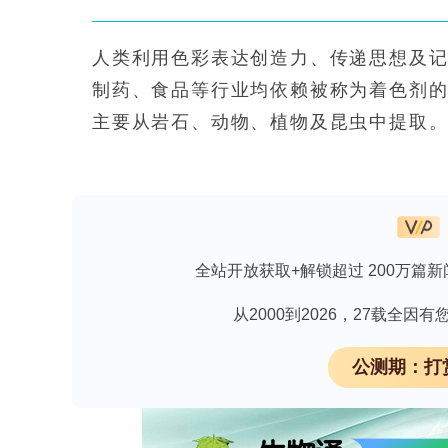
人类利用色彩表达创造力、传递思想及
制药、食品等行业均依赖被称为着色剂
主要从岩石、动物、植物及昆虫中提取。
主流，并渗透至日常消费品中。随着时
过敏反应、致癌性、神经毒性、皮肤刺
随着消费者意识提升及法规限制趋严，
素。这推动了科研界对兼具低成本、生
全站开放获取+解锁超过 200万篇新
的开发。天然色素来源包括植物、昆虫
耗水量大及水溶性有限等问题，例如万寿菊色
从2000到2026，27载全
花瓣，而同等产量可通过37.5 mL培养4–5天
公测期：打
得。昆虫源色素如胭脂红需在特定季节牺牲
下，微生物（包括微藻、真菌及细菌）
关注，不同类群可产生独特的色素种类