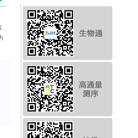
、
素
为
括
，
素
、
g
获
之
受
细