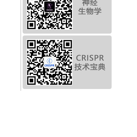
外
差
谢
素
构
游
抑
因
色
环