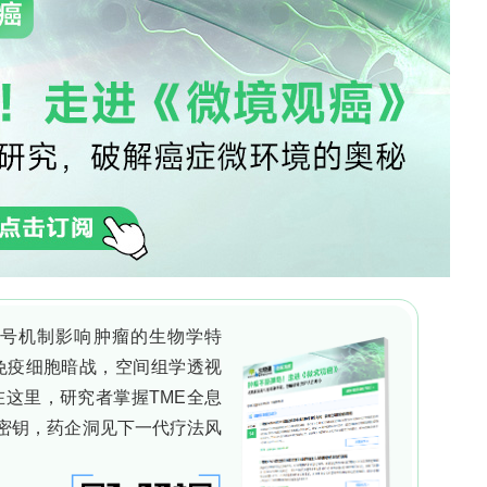
、黑色素、生物碱及含氮色素；真菌则可产胞内及胞
素。三类微生物均可产类胡萝卜素，但发酵效价存在
uvialis）产虾青素（astaxanthin）效价为0.8–
g/g生物量，真菌为0.4–850 mg/L。真菌色素属于次级代
醌类（青铜色与橙色）、黑色素（灰色）、类胡萝卜
）、氮杂菲类及氧多烯类（紫红色与红色）等多种结
色素具有非季节性、可规模化、每公顷产量更高及下
产品美学价值外，还具有抗癌、抗氧化、抗菌、免疫
如红曲属（Monascus）类氮杂菲及类胡萝卜素
要目标，此外产紫青霉（Penicillium
lea trispora）、曲霉属（Aspergillus）及青霉属
新型色素化合物。本研究通过调研2004–2024年真菌
旨在填补现有研究中真菌色素专利与当前监管及商业
。