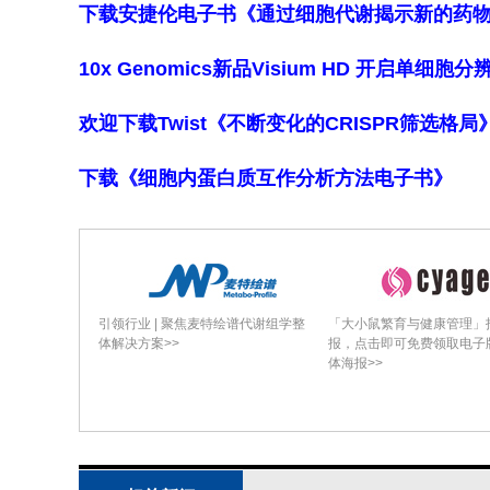
下载安捷伦电子书《通过细胞代谢揭示新的药
10x Genomics新品Visium HD 开启单
欢迎下载Twist《不断变化的CRISPR筛选格
下载《细胞内蛋白质互作分析方法电子书》
引领行业 | 聚焦麦特绘谱代谢组学整
「大小鼠繁育与健康管理」
体解决方案>>
报，点击即可免费领取电子
体海报>>