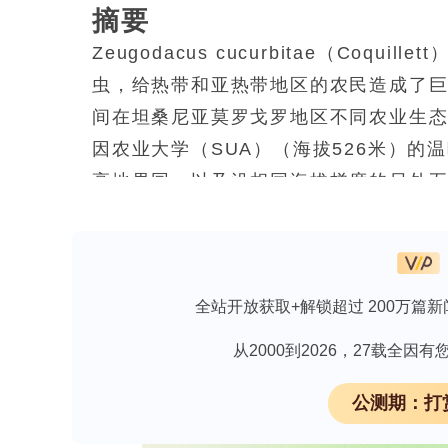
摘要
Zeugodacus cucurbitae
（Coquil
虫，给热带和亚热带地区的农民造成了巨大
间在坦桑尼亚莫罗戈罗地区不同农业生
因农业大学（SUA）（海拔526米）的
高地果园，以及沿相同海拔梯度的另外五个
测成年雄性
Z. cucurbitae
。数量数据被标
相关数据来自多个来源。研究结果显示
（
p
?
p?
p?=?0.7925）。Kibundi和
全站开放获取+解锁超过 200万篇新
量变化较为不稳定，尼亚安迪拉地区的
正相关（两者的相关性均
p
?
Z. cucur
从2000到2026，27载全
公测期：打
免费索取义翘神州Anti-His 标签单抗详