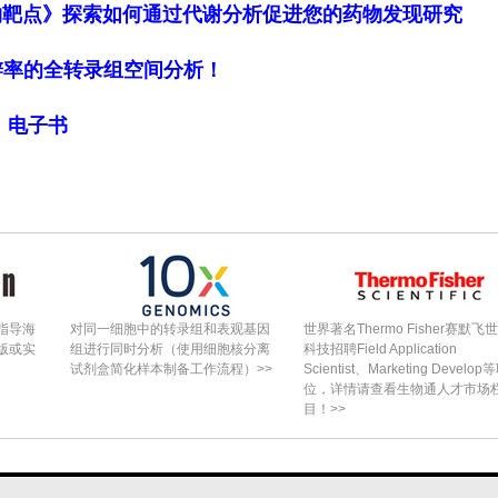
物靶点》探索如何通过代谢分析促进您的药物发现研究
细胞分辨率的全转录组空间分析！
局》电子书
指导海
对同一细胞中的转录组和表观基因
世界著名Thermo Fisher赛默飞
版或实
组进行同时分析（使用细胞核分离
科技招聘Field Application
试剂盒简化样本制备工作流程）>>
Scientist、Marketing Develop
位，详情请查看生物通人才市场
目！>>