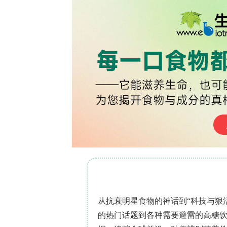
Zeugodacus cucurbitae
（Coquil
虫，给热带和亚热带地区的农民造成了巨大
间在坦桑尼亚莫罗戈罗地区不同农业生
因农业大学（SUA）（海拔526米）的
高地果园，以及沿相同海拔梯度的另外五个
测成年雄性
Z. cucurbitae
。数量数据被标
相关数据来自多个来源。研究结果显示
（
p
?
p?
p?=?0.7925）。Kibundi和
量变化较为不稳定，尼亚安迪拉地区的
正相关（两者的相关性均
p
?
Z. cucur