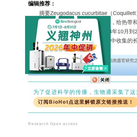
编辑推荐：
摘要Zeugodacus cucurbitae（Coqui
危害严重且具有经济重要性的害虫，给热带
了巨大的损失。我们分析了从2004年10月到
亚莫罗戈罗地区不同农业生态环境中收集的
包
欢迎下载【类器官研究全面解决方案】开启类器官研究
为了促进科学的传播，生物通采集了这
订阅BioHot点这里解锁原文链接推送！
Research
Open access