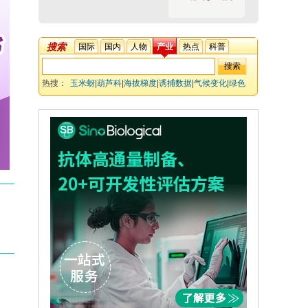
搜索
国际
国内
人物
产业
热点
科普
热搜：
玉米蚜
|
葫芦科
|
海拔梯度
|
诱捕数据
|
气候变化
|
绿色
防控