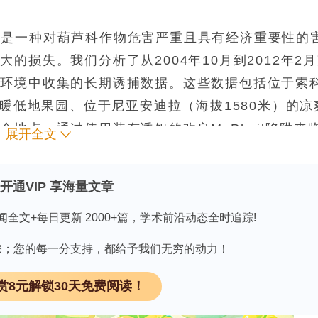
lett）是一种对葫芦科作物危害严重且具有经济重要性的
的损失。我们分析了从2004年10月到2012年2
态环境中收集的长期诱捕数据。这些数据包括位于索
温暖低地果园、位于尼亚安迪拉（海拔1580米）的凉
地点。通过使用装有诱饵的改良McPhail陷阱来
展开全文
准化为“每陷阱每天捕获的昆虫数量”（FTD）。气
，
Z. cucurbitae
的数量沿海拔梯度存在显著的空间差
开通VIP 享海量文章
Langali地区的数量呈上升趋势，而SUA和Mlali地区的
闻全文+每日更新 2000+篇，学术前沿动态全时追踪!
数量则保持较低水平。数量与海拔呈负相关，与温度
bitae数量的任何稳定增长。
因有您；您的每一分支持，都给予我们无穷的动力！
赏8元解锁30天免费阅读！
细资料
领 取