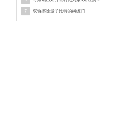
7
双轨擦除量子比特的纠缠门
害
月期
科
爽
监
候
异
数
呈