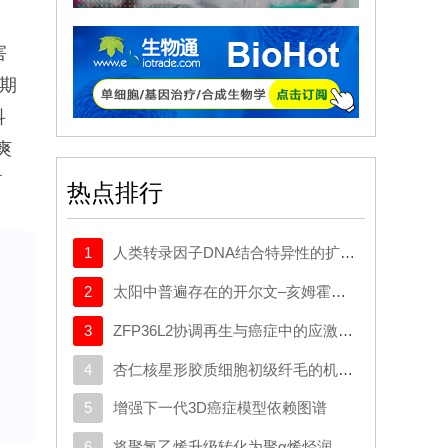
害
月期
科
爽
监
热点排行
候
异
1
人类转录因子DNA结合特异性的扩展密码本
数
2
太阳中普遍存在的开尔文–亥姆霍兹不稳定性驱动等离子体混合
呈
3
ZFP36L2协调再生与癌症中的应激适应性可塑性
4
杏仁核星形胶质细胞初级纤毛的机制与应激行为密切相关。
5
增强下一代3D癌症模型依赖图谱
6
将聚氯乙烯升级转化为聚α烯烃润滑剂