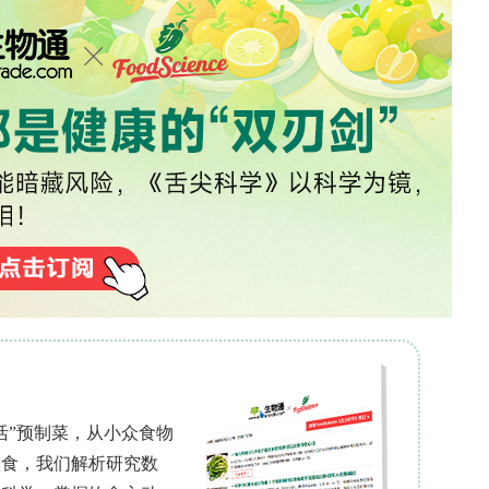
lett）是一种对葫芦科作物危害严重且具有经济重要性的
的损失。我们分析了从2004年10月到2012年2
态环境中收集的长期诱捕数据。这些数据包括位于索
温暖低地果园、位于尼亚安迪拉（海拔1580米）的凉
地点。通过使用装有诱饵的改良McPhail陷阱来
准化为“每陷阱每天捕获的昆虫数量”（FTD）。气
，
Z. cucurbitae
的数量沿海拔梯度存在显著的空间差
Langali地区的数量呈上升趋势，而SUA和Mlali地区的
数量则保持较低水平。数量与海拔呈负相关，与温度
bitae数量的任何稳定增长。
打赏