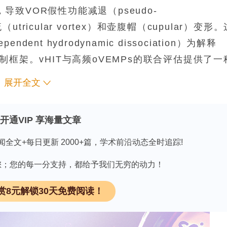
，导致VOR假性功能减退（pseudo-
utricular vortex）和壶腹帽（cupular）变形。
dent hydrodynamic dissociation）为解释
框架。vHIT与高频oVEMPs的联合评估提供了一
展开全文
开通VIP 享海量文章
达系统全攻略>>>
领 取
闻全文+每日更新 2000+篇，学术前沿动态全时追踪!
因有您；您的每一分支持，都给予我们无穷的动力！
赏8元解锁30天免费阅读！
r canal dehiscence syndrome, SCDS）是因
le window）所致的疾病，其改变声、压力及惯性刺