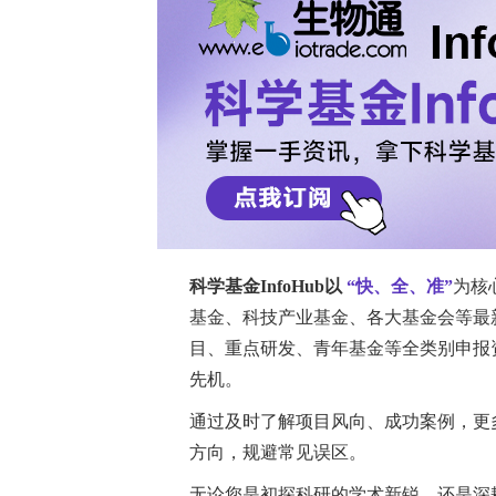
在内耳的传递，患者常表现为自听增强、低
Hennebert现象）及对体内声音的
庭诱发肌源电位，oVEMP）在SCDS
者在椭圆囊反应保留甚至亢进的情况下，视频头脉冲
vHIT）所测的上半规管前庭-眼动反射（vestib
低。这一vHIT–oVEMP解离（disso
其具体机制尚需在大样本队列中系统验证。Goy
interaction, FSI）模型表明
形变形以选择性激活I型不规则传入纤维
形成与壶腹帽位移，从而造成vHIT上的假性功
第三窗增强了声和振动能量向椭圆囊及上
本研究旨在系统探讨经CT确诊的SCDS患
耳石反应之间的关系，并借助生物力学
同影响的机制。该论文发表在《European Arch