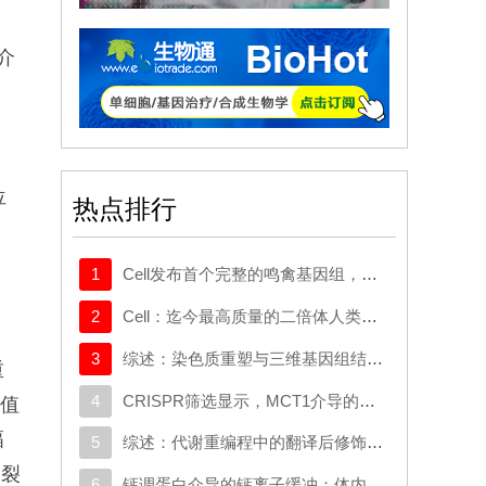
介
位
热点排行
1
Cell发布首个完整的鸣禽基因组，有助于探究发声学习
2
Cell：迄今最高质量的二倍体人类基因组构建完成
3
综述：染色质重塑与三维基因组结构在癌症中的作用：从机制研究到新的治疗策略
重
4
CRISPR筛选显示，MCT1介导的代谢逃逸机制可规避SMAD3的抑制作用，这一机制可作为治疗靶点
阈值
幅
5
综述：代谢重编程中的翻译后修饰：对癌症代谢治疗和免疫治疗的启示
过裂
6
钙调蛋白介导的钙离子缓冲：体内心脏重编程的分子屏障