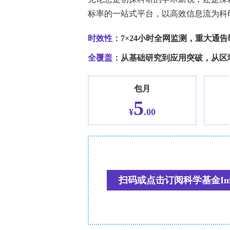
**主要关键技术方法**
本研究为回顾性观察研究，遵循STROBE指
连续成年患者的常规前庭检查，纳入标准
症状、完成完整前庭测试（含六通道vHIT
经耳科手术、中枢神经系统疾病、近期前庭
者（单侧43例，双侧10例）。技术方法
OtosuiteV?设备，在150–250°
次有效脉冲，记录VOR增益，水平半规管增
源性前庭诱发肌源电位（oVEMP），以骨导
（ACS）刺激，于眼下约1 cm处记录n1
③颈源性前庭诱发肌源电位（cVEMP）
有统计采用STATA 19.5软件，正态性检
Kruskal–Wallis检验）、比例比较（χ