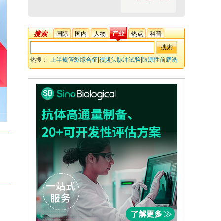
搜索
国际
国内
人物
产业
热点
科普
热搜：
上半规管裂综合征
|
视频头脉冲试验
|
眼源性前庭诱
发肌源电位
|
水动力能量损失
|
假性功能减退
|
耳石反应