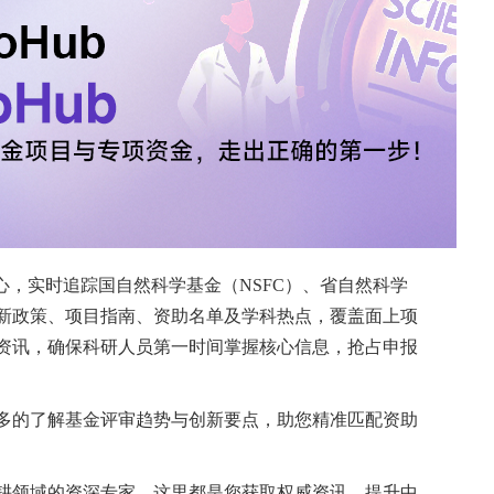
频气骨导差、声音或压力诱发眩晕（Tullio和
过敏反应。既往研究虽已明确耳石介导的反应（如眼源性
中增强，但高频下半规管功能的行为却存在争议：许多
试验（video Head Impulse Test,
ulo-oculomotor reflex, VOR）增益反而降
ciation）现象提示裂隙的机械效应而非感觉上皮损伤，
ens等建立的流固耦合（fluid-structure
：高频头脉冲在椭圆囊中产生内淋巴涡流，驱动壶腹帽呈不对称
；裂隙存在时，部分机械能量经第三窗分流，削弱涡
能减退（pseudo-hypofunction）。与此同
半规管传入纤维的传递，解释了oVEMP的增强反应
者中，vHIT评估的动态半规管反应与oVEMP评估
与神经生理学模型阐明裂隙对半规管和耳石通路产生
ives of Oto-Rhino-Laryngology》。