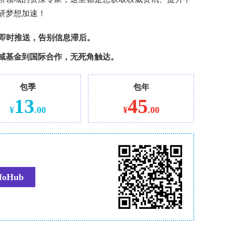
南，数据来源于2015至2024年间MSA ENT中
包括：年龄≥18岁、具有符合第三窗病变的听觉/前
及oVEMP/cVEMP），排除中耳疾病、既往耳科/
损伤及不完整记录。最终纳入53例CT确诊SCDS
主要涵盖：①视频头脉冲试验（vHIT），采用
/s峰值速度下于各半规管平面给予不可预知的头冲动，至少1
益<0.76、垂直半规管<0.66视为功能减退；②
振动（BCV，500 Hz及4000 Hz）或气导声
0（负波，5–10 μV），反映椭圆囊-眼肌通路功能
，电极置于胸锁乳突肌中段，记录p13-n23复合波。
验（Shapiro–Wilk）、分组比较（单因素方差分析
2或Fisher精确检验），显著性水平p<0.05。