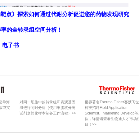
物靶点》探索如何通过代谢分析促进您的药物发现研究
：所有半规管平均VOR增益均高于功能阈值，但上半规
细胞分辨率的全转录组空间分析！
21%，右前（RA）为8%。双侧SCDS患者的RA
68±0.14）已低于临床功能减退阈值，且上半规管
局》电子书
平半规管功能基本保留，后半规管受累轻微，提示机
表现出增强的500 Hz BCV oVEMP波幅，以及一致
MP N10的存在被认为是SCDS最特异和敏感的标志，此前
特异度均为100%，证实I型感觉细胞完整且高反应性，
。
指导海
对同一细胞中的转录组和表观基因
世界著名Thermo Fisher赛默飞
版或实
组进行同时分析（使用细胞核分离
科技招聘Field Application
：两例代表性病例分别展示了在左上半规管裂中，一例vHI
试剂盒简化样本制备工作流程）>>
Scientist、Marketing Develop
位，详情请查看生物通人才市场
VEMP增强；另一例vHIT增益正常，但oVEMP在
目！>>
oVEMP高反应性可与正常或异常的vHIT共存，进一