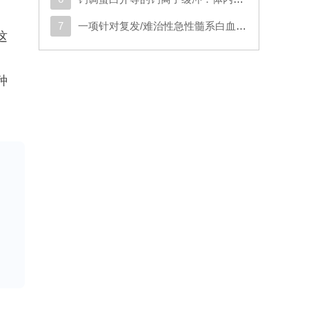
7
一项针对复发/难治性急性髓系白血病或原始浆细胞样树突状细胞肿瘤成人患者的CD123导向的嵌合抗原受体T细胞疗法1期试验
这
种
内
激