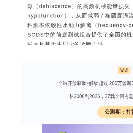
隙（dehiscence）的高频机械能量损失
hypofunction），从而减弱了椭圆囊涡流（
种频率依赖性水动力解离（frequency-depen
SCDS中的前庭测试组合提供了全面的机制
强大且基于生理学的诊断方法。
论文解读文章
欢迎下载义翘神州蛋白表达之杆状-昆虫表
全站开放获取+解锁超过 200万篇新
从2000到2026，27载全
**研究背景与问题**
公测期：打
上半规管裂综合征（superior semicircula
耳骨迷路存在异常第三窗（third mobi