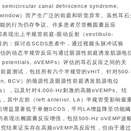
ircular canal dehiscence syndrome,
ile window）而产生广泛的前庭和听觉异常。虽然耳石
功能的行为仍存争议。许多患者尽管椭圆囊反应
强，却表现出上半规管前庭-眼动反射（vestibulo-
增益降低。目的：探讨在SCDS患者中，通过视频头脉冲试验
, vHIT）评估的动态半规管反应与通过眼源性前庭诱发肌源电
genic potentials, oVEMPs）评估的耳石反应之间的关
前庭测试，包括所有六个半规管的vHIT、针对500-
bration, BCV）的颈源性及眼源性前庭诱发肌源电位
VEMPs），以及针对4,000-Hz刺激的高频oVEMPs。结
左前（left anterior, LA）半规管受影响最
CDS的增益显著低于单侧SCDS，平均LA增益降至功能
者均表现出椭圆囊反应增强，包括500-Hz oVEMP波
：研究结果证实存在高频oVEMP高反应性，但由于通