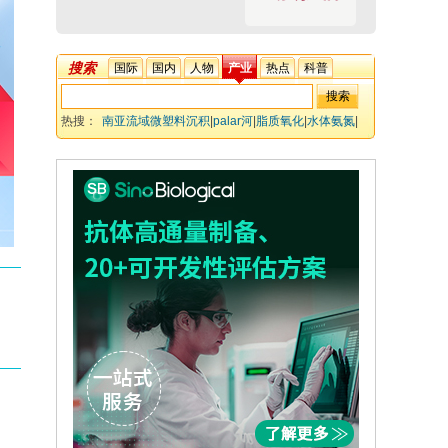
搜索
国际
国内
人物
产业
热点
科普
热搜：
南亚流域微塑料沉积
|
palar河
|
脂质氧化
|
水体氨氮
|
城市沉降
|
营养盐污染 天然针叶林
|
聚合物相态
|
污染物胁迫
|
物理化学参数
|
湖泊水质
|
密度分离