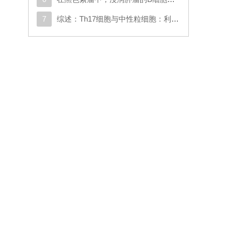
内
7
综述：Th17细胞与中性粒细胞：利用二者间的相互作用开发多发性硬化症疗法
，
为