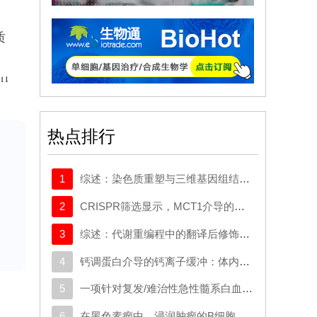
质
。从
从
热点排行
其
的
1
综述：染色质重塑与三维基因组结构在癌症中的作用：从机制研究到新的治疗策略
烯
2
CRISPR筛选显示，MCT1介导的代谢逃逸机制可规避SMAD3的抑制作用，这一机制可作为治疗靶点
他
3
综述：代谢重编程中的翻译后修饰：对癌症代谢治疗和免疫治疗的启示
处
4
钙调蛋白介导的钙离子缓冲：体内心脏重编程的分子屏障
度
微塑
5
一项针对复发/难治性急性髓系白血病或原始浆细胞样树突状细胞肿瘤成人患者的CD123导向的嵌合抗原受体T细胞疗法1期试验
6
在黑色素瘤中，浸润肿瘤的B细胞会向富含干扰素的发育路径演变，这与免疫疗法的作用机制相契合