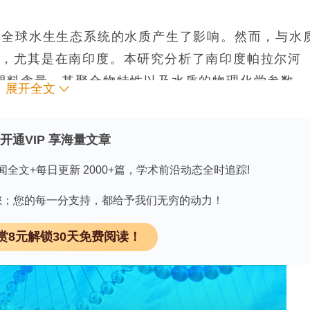
对全球水生生态系统的水质产生了影响。然而，与水
少，尤其是在南印度。本研究分析了南印度帕拉尔河
中的微塑料含量、其聚合物特性以及水质的物理化学参数
展开全文
化学参数以确定水质指数（WQI）。通过密度分离法
扫描电子显微镜（SEM）和傅里叶变换红外光谱
开通VIP 享海量文章
五个湖泊中的微塑料浓度范围为89至637毫克/升，
的浓度最高，为673毫克/升。研究共识别出九种主要类型
闻全文+每日更新 2000+篇，学术前沿动态全时追踪!
PE）、聚对苯二甲酸乙二醇酯（PET）、聚四氟乙
因有您；您的每一分支持，都给予我们无穷的动力！
描电子显微镜图像显示，微塑料表面存在裂纹且含有其
，水质存在明显的区域差异，城市居民区、固体废物
赏8元解锁30天免费阅读！
重。皮尔逊相关性分析显示，微塑料浓度与磷酸盐浓
，FDR校正后的p值 = 0.0496），这清楚地表明
体水质指数进行比较后发现，除萨蒂亚曼加拉姆湖