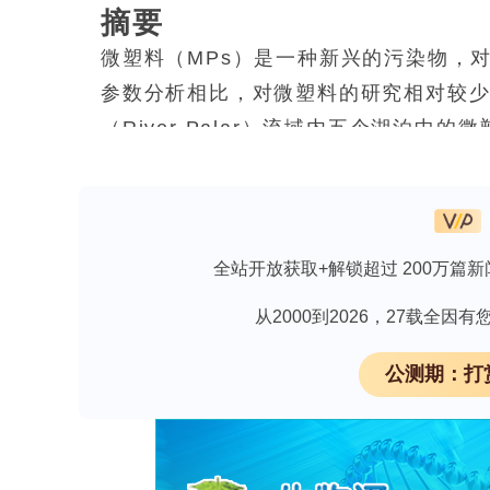
摘要
微塑料（MPs）是一种新兴的污染物，
参数分析相比，对微塑料的研究相对较
（River Palar）流域内五个湖泊
这些湖泊中采集水样，检测了14个物理
水样中提取微塑料，并利用光学显微镜、
（FTIR）对其聚合物特性进行了分析。
中萨杜佩里湖（Lake Saduperi）
全站开放获取+解锁超过 200万篇新
聚合物，包括聚酰胺（尼龙）、聚乙烯（
从2000到2026，27载全
（PTFE）和聚氯乙烯（PVC）。扫
污染物。水质参数的地理空间分析表明
公测期：打
理场以及农业径流区附近的污染较为严
之间存在统计学上的显著相关性（r = 0.9
料对水质有直接影响。对五个湖泊的整