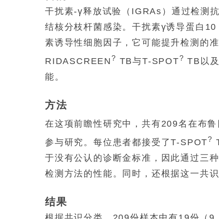
干扰素-γ释放试验（IGRAs）通过检
结核分枝杆菌感染。干扰素γ诱导蛋白10
素诱导性细胞因子，它可能提升检测的准确
?
?
RIDASCREEN
TB与T-SPOT
TB以及Q
能。
方法
在这项前瞻性研究中，共有209名在布鲁日AZ
?
参与研究。每位患者都接受了T-SPOT
于没有公认的诊断金标准，因此通过三
检测方法的性能。同时，还根据这一共
结果
根据共识分类，209份样本中有19份（9.