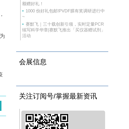
额赠好礼！
1000 份好礼包邮!PVDF膜有奖调研进行中
，
~
赛默飞｜三十载创新引领，实时定量PCR
续写科学华章|赛默飞推出「买仪器赠试剂」
率为
活动
会展信息
疫
关注订阅号/掌握最新资讯