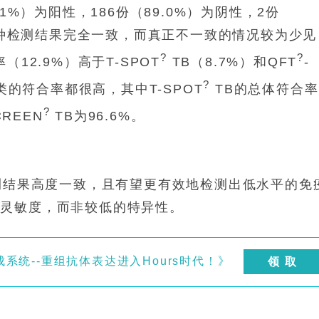
1%）为阳性，186份（89.0%）为阴性，2份
者三种检测结果完全一致，而真正不一致的情况较为少见
?
?
（12.9%）高于T-SPOT
TB（8.7%）和QFT
-
?
类的符合率都很高，其中T-SPOT
TB的总体符合
?
CREEN
TB为96.6%。
检测结果高度一致，且有望更有效地检测出低水平的免
的灵敏度，而非较低的特异性。
统--重组抗体表达进入Hours时代！》
领 取