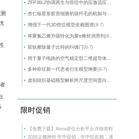
ZFP36L2协调再生与癌症中的应激适应性可塑性
(8-7)
检测
杏仁核星形胶质细胞初级纤毛的机制与应激行为密切相关。
扰
增强下一代3D癌症模型依赖图谱
(8-7)
将聚氯乙烯升级转化为聚α烯烃润滑剂
(8-7)
的性
双轨擦除量子比特的纠缠门
(8-7)
用于量子电路的空气稳定型二维超导体的封装外延生长
多种癌症新一代患者衍生模型纲要
(8-7)
虚拟组织基础模型解析跨尺度空间蛋白质组学
(8-7)
者
由
各
限时促销
【免费下载】Atera原位分析平台详细资料
2026义翘神州 年中促销，年中狂欢购，满