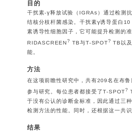
目的
干扰素-γ释放试验（IGRAs）通过检
结核分枝杆菌感染。干扰素γ诱导蛋白10
素诱导性细胞因子，它可能提升检测的准确
?
?
RIDASCREEN
TB与T-SPOT
TB以及Q
能。
方法
在这项前瞻性研究中，共有209名在布鲁日AZ
?
参与研究。每位患者都接受了T-SPOT
于没有公认的诊断金标准，因此通过三
检测方法的性能。同时，还根据这一共
结果