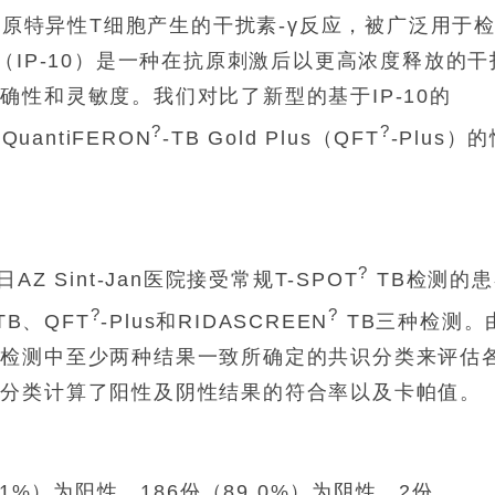
测抗原特异性T细胞产生的干扰素-γ反应，被广泛用于
（IP-10）是一种在抗原刺激后以更高浓度释放的干
性和灵敏度。我们对比了新型的基于IP-10的
?
?
uantiFERON
-TB Gold Plus（QFT
-Plus）
?
 Sint-Jan医院接受常规T-SPOT
TB检测的患
?
?
TB、QFT
-Plus和RIDASCREEN
TB三种检测。
种检测中至少两种结果一致所确定的共识分类来评估
识分类计算了阳性及阴性结果的符合率以及卡帕值。
1%）为阳性，186份（89.0%）为阴性，2份