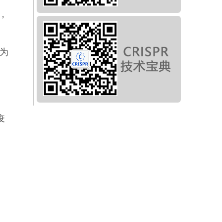
，
率为
疫