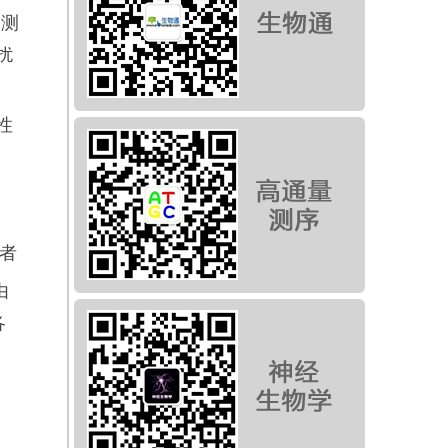
检测
扰
的性
者
由
各