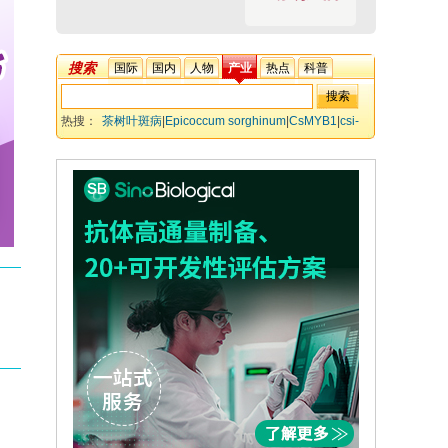
搜索
国际
国内
人物
产业
热点
科普
热搜：
茶树叶斑病
|
Epicoccum sorghinum
|
CsMYB1
|
csi-
miR858-3p_L-1
|
CsPME41
|
抗病调控