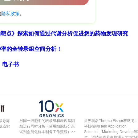
se, Dual-LUC）报告基因检测、GUS组织化学染色及
等方法，系统解析了csi-miR858-3p_L-1–CsMYB1
num侵染中的调控作用。研究发现：CsMYB1作为转录因
基因CsPME41（果胶酯酶/果胶酯酶抑制剂41）的
物靶点》探索如何通过代谢分析促进您的药物发现研究
1靶向切割CsMYB1 mRNA，负调控茶树抗病性；该模块
细胞分辨率的全转录组空间分析！
次揭示了csi-miR858-3p_L-1–CsMYB1–
为茶树抗E. sorghinum育种提供了关键靶点与理
局》电子书
ulture》。
ia sinensis cv. Fuding-dabaicha）为材
.20150和灰葡萄孢菌（Botrytis cinerea）菌株
指导海
对同一细胞中的转录组和表观基因
世界著名Thermo Fisher赛默飞
版或实
组进行同时分析（使用细胞核分离
科技招聘Field Application
1）瞬时过表达和AsODN沉默技术评估基因功能；2）
试剂盒简化样本制备工作流程）>>
Scientist、Marketing Develop
位，详情请查看生物通人才市场