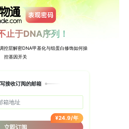
已知参与调控毛状体形成和没食子酸基儿茶素合成，但
RNA（miRNA）是一类长约20–24 nt的非编码小
其切割或翻译抑制。miR858在多种植物中参与生长
前期通过对E. sorghinum接种茶树叶片的
的csi-miR858-3p_L-1与CsMYB1可能构成
假设：csi-miR858-3p_L-1–CsMYB1对在
ense oligonucleotide, AsODN）沉默、
na）验证、多组学（multi-omics）分析、DNA亲和纯
sequencing, DAP-seq）、电泳迁移率变动分析
assay, EMSA）、酵母单杂交（yeast one-hybrid,