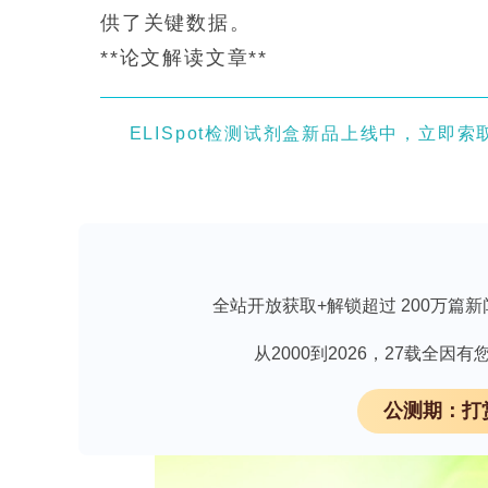
供了关键数据。
**论文解读文章**
ELISpot检测试剂盒新品上线中，立即索
**研究背景与科学问题**
全站开放获取+解锁超过 200万篇新
茶树叶斑病（tea leaf spot）是由真菌
年来在中国严重降低了茶叶的产量与品
从2000到2026，27载全
效的防控措施。因此，解析茶树应答E. s
公测期：打
抗病品种选育和病害防控具有重要意义。MYB转录
物生长发育及胁迫响应中发挥重要作用，