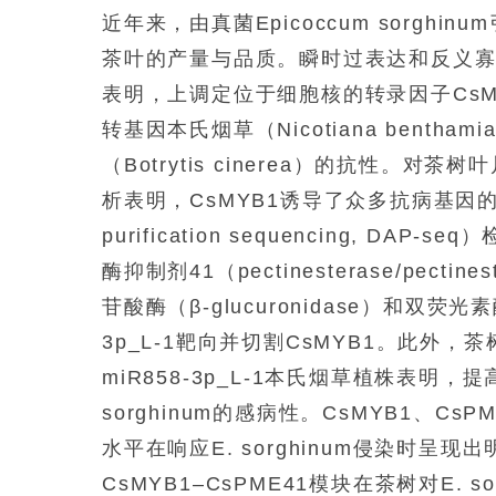
近年来，由真菌Epicoccum sorghin
茶叶的产量与品质。瞬时过表达和反义寡核苷酸（an
表明，上调定位于细胞核的转录因子CsMYB
转基因本氏烟草（Nicotiana benth
（Botrytis cinerea）的抗性。对茶
析表明，CsMYB1诱导了众多抗病基因的表达
purification sequencing, 
酶抑制剂41（pectinesterase/pectine
苷酸酶（β-glucuronidase）和双荧光素酶（
3p_L-1靶向并切割CsMYB1。此外，
miR858-3p_L-1本氏烟草植株表明，提高
sorghinum的感病性。CsMYB1、CsP
水平在响应E. sorghinum侵染时呈现出
CsMYB1–CsPME41模块在茶树对E.