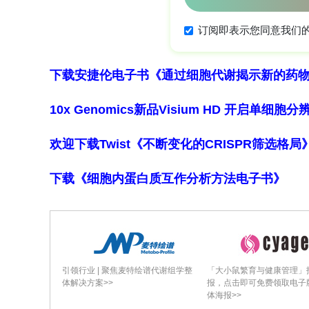
Y1H）、双荧光素酶（dual-lucifera
解组测序（degradome sequencing）
CsPME41模块在茶树抗E. sorghi
正调控茶树抗病性；CsMYB1通过激活靶
下载安捷伦电子书《通过细胞代谢揭示新的药
达增强抗性；csi-miR858-3p_L-
10x Genomics新品Visium HD 开启单
组分在侵染后呈现动态的时空表达模式。本研究首
CsPME41模块在茶树抗病响应中的角色，
欢迎下载Twist《不断变化的CRISPR筛选格
依据。该论文发表在《Molecular Hortic
下载《细胞内蛋白质互作分析方法电子书》
**主要技术方法概述（不超过250字）**
研究人员以三年生茶树品种‘福鼎大白茶’（Camell
料，病原菌为E. sorghinum菌株CGMCC3
引领行业 | 聚焦麦特绘谱代谢组学整
「大小鼠繁育与健康管理」
体解决方案>>
报，点击即可免费领取电子
CGMCC3.20932。关键方法包括：
体海报>>