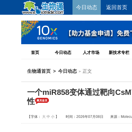
今日动态
返回首页
首页
今日动态
人才市场
新技术专栏
生物通首页
>
今日动态
正文
>
一个miR858变体通过靶向Cs
性
【字体：
大
中
小
】
时间：2026年07月08日
来源：Molecular