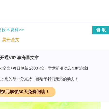
取技术资料>>
领 取
展开全文
开通VIP 享海量文章
闻全文+每日更新 2000+篇，学术前沿动态全时追踪!
Epicoccum sorghinum引起的一种新兴叶部病害，
质。然而，目前对该病害的研究十分有限，尚未建立
因有您；您的每一分支持，都给予我们无穷的动力！
orghinum侵染的分子机制，挖掘关键抗病基因，对
赏8元解锁30天免费阅读！
因子（transcription factor, TF）家族
其中MYB1成员已被报道参与次生代谢物合成、非