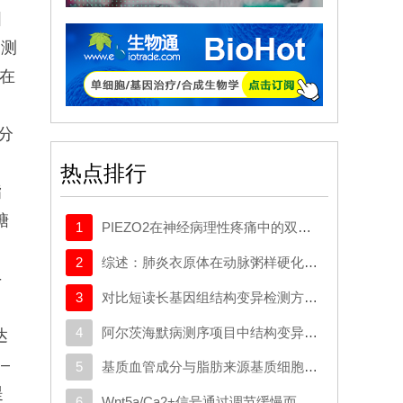
国
检测
。在
）分
热点排行
酯
糖
1
PIEZO2在神经病理性疼痛中的双重作用：推动外周敏感化并实现机械负荷诱发的镇痛效应
2
综述：肺炎衣原体在动脉粥样硬化中调控多阶段的信号传导网络：从内皮功能紊乱到斑块易损性形成
-
3
对比短读长基因组结构变异检测方法，凸显了工具组合使用的优势以及图谱基因组比对的较小影响
4
阿尔茨海默病测序项目中结构变异对阿尔茨海默病的影响
达
–
5
基质血管成分与脂肪来源基质细胞在细胞辅助脂质移植中的剂量依赖性时空比较
提
6
Wnt5a/Ca2+信号通过调节缓慢而持续的Ca2+内流来促进肌细胞分化