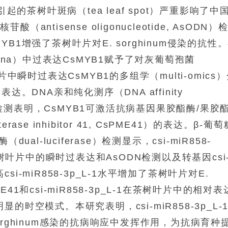
um引起的茶树叶斑病（tea leaf spot）严重影响了中
tisense oligonucleotide, AsODN）
1增强了茶树叶片对E. sorghinum侵染的抗性
amiana）中过表达CsMYB1赋予了对灰葡萄孢菌
树叶片中瞬时过表达CsMYB1的多组学（multi-omics
。DNA亲和纯化测序（DNA affinity
DAP-seq）检测表明，CsMYB1可激活抗病基因果胶酯酶/果胶
sterase inhibitor 41, CsPME41）的表达。β-葡萄
dual-luciferase）检测显示，csi-miR858-
茶树叶片中的瞬时过表达和AsODN检测以及转基因csi
csi-miR858-3p_L-1水平增加了茶树叶片对E.
ME41和csi-miR858-3p_L-1在茶树叶片中的相对表
明显的时空模式。本研究表明，csi-miR858-3p_L-1
 sorghinum感染的抗病响应中发挥作用，为抗病育种