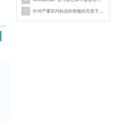
7
针对严重宫内粘连的骨髓间充质干细胞靶向子宫动脉灌注治疗：一项随机对照试验及探索性转化分析
近
有
于
在植
生