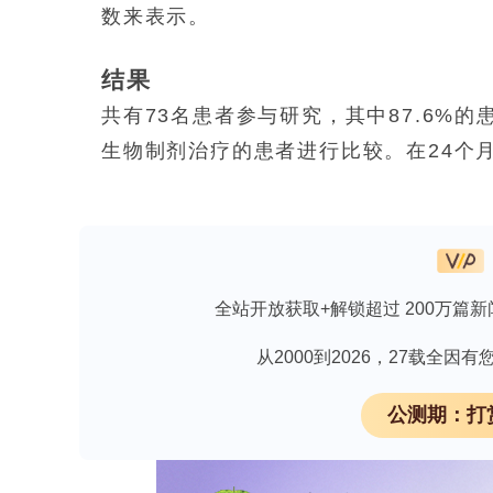
数来表示。
结果
共有73名患者参与研究，其中87.6%
生物制剂治疗的患者进行比较。在24个月
主要评估指标的分析。24个月时有58.
态，36个月时这一比例上升至65.5%。在
分≤2.5且无发热、不使用糖皮质激素的
质激素（比例均超过90%）。在随访期
全站开放获取+解锁超过 200万篇新
时为78.8%，36个月时上升至87.6
从2000到2026，27载全
湿药物。在228.2人年的观察期内，严重
严重不良事件是巨噬细胞活化综合征。研
公测期：打
结论