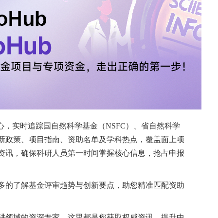
定局限性，但FROST研究中的患者在长期随访中表
高的糖皮质激素停药率。严重不良事件较为罕见，且
将早期生物制剂治疗作为sJIA有效且持久的一线治
领 取
一种严重的自身炎症性疾病，会引发多种并发症，包括
相关的肺病以及糖皮质激素（GC）相关毒性。CARR
显示，早期使用生物制剂治疗可取得良好的短期疗效，