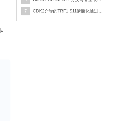
7
CDK2介导的TRF1 S11磷酸化通过重塑端粒染色质促进DNA损伤修复
非
于
状
评
皮
月
风
的