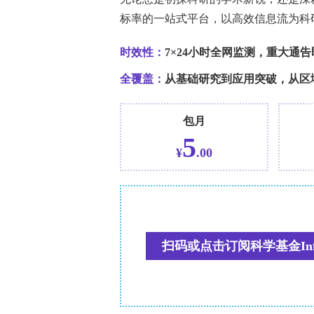
期疗效尚未有相关报道。
方法
在2016年至2019年间加入FROST研
访。研究共评估了四种治疗方案：IL-1
疗（托珠单抗），以及两种非生物制剂
间为36个月。主要评估指标为在24个月
达到Wallace/ACR临时标准中的临
cJADAS-10评分≤2.5且无发热、
数来表示。
结果
共有73名患者参与研究，其中87.6%
生物制剂治疗的患者进行比较。在24个月