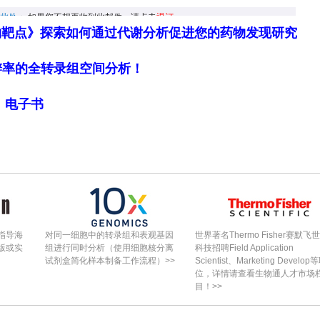
5%的患者在不使用糖皮质激素的情况下达到临床静止
两个时间点上，超过80%的患者满足cJADAS-10
物靶点》探索如何通过代谢分析促进您的药物发现研究
条件。24个月和36个月时，几乎所有患者都停用了糖
细胞分辨率的全转录组空间分析！
间，任何时间点达到临床静止状态的患者比例在24个
%。在最后一次随访时，42.5%的患者已停止使用所有抗
局》电子书
不良事件的发生率为每100人年6.6例，其中最常见
究中未发现与sJIA相关的肺病病例。
定局限性，但FROST研究中的患者在长期随访中表
高的糖皮质激素停药率。严重不良事件较为罕见，且
指导海
对同一细胞中的转录组和表观基因
世界著名Thermo Fisher赛默飞
版或实
组进行同时分析（使用细胞核分离
科技招聘Field Application
将早期生物制剂治疗作为sJIA有效且持久的一线治
试剂盒简化样本制备工作流程）>>
Scientist、Marketing Develop
位，详情请查看生物通人才市场
目！>>