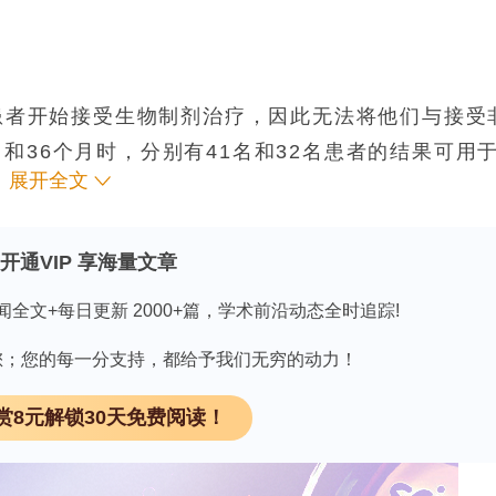
的患者开始接受生物制剂治疗，因此无法将他们与接受
和36个月时，分别有41名和32名患者的结果可用
展开全文
5%的患者在不使用糖皮质激素的情况下达到临床静止
两个时间点上，超过80%的患者满足cJADAS-10
条件。24个月和36个月时，几乎所有患者都停用了糖
开通VIP 享海量文章
间，任何时间点达到临床静止状态的患者比例在24个
闻全文+每日更新 2000+篇，学术前沿动态全时追踪!
%。在最后一次随访时，42.5%的患者已停止使用所有抗
因有您；您的每一分支持，都给予我们无穷的动力！
不良事件的发生率为每100人年6.6例，其中最常见
究中未发现与sJIA相关的肺病病例。
赏8元解锁30天免费阅读！