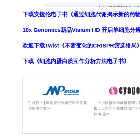
主要评估指标的分析。24个月时有58.
态，36个月时这一比例上升至65.5%。在
下载安捷伦电子书《通过细胞代谢揭示新的药
分≤2.5且无发热、不使用糖皮质激素的
10x Genomics新品Visium HD 开启单
质激素（比例均超过90%）。在随访期
时为78.8%，36个月时上升至87.6
欢迎下载Twist《不断变化的CRISPR筛选格
湿药物。在228.2人年的观察期内，严重
下载《细胞内蛋白质互作分析方法电子书》
严重不良事件是巨噬细胞活化综合征。研
结论
尽管由于部分患者失访，研究结果存在一
出更高的临床静止状态达标率，以及更
引领行业 | 聚焦麦特绘谱代谢组学整
「大小鼠繁育与健康管理」
体解决方案>>
报，点击即可免费领取电子
多与疾病活动度有关。这些研究结果支持
体海报>>
策略。
临床试验编号