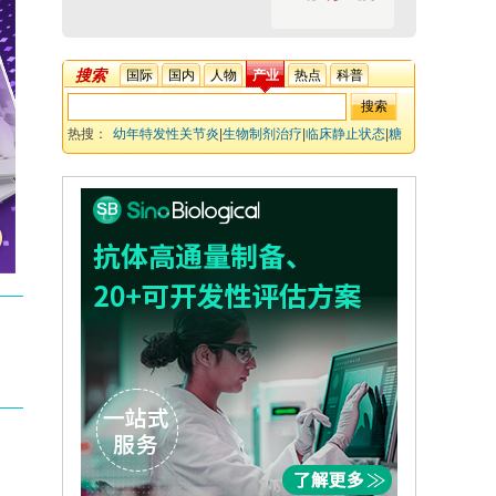
搜索
国际
国内
人物
产业
热点
科普
热搜：
幼年特发性关节炎
|
生物制剂治疗
|
临床静止状态
|
糖
皮质激素
|
系统性炎症性疾病
|
不良反应 关键术语解释：本
研究聚焦于系统性幼年特发性关节炎（sJIA）的治疗效果
评估。通过对比有生物制剂与无生物制剂方案的患者
|
明确
了长期随访中临床静止状态达到率显著提升（从58.5%增
至87.6%）。研究证实
|
早期生物制剂治疗是长期的有效策
略
|
并最终支持了一线治疗中生物制剂的地位。挑战在于生
物制剂使用情况高估了对照组（因失访导致）。