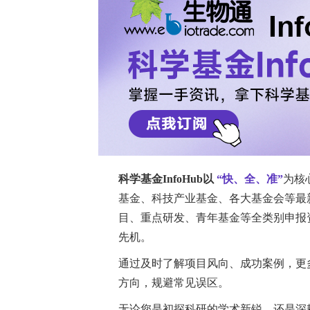
尽管由于部分患者失访，研究结果存在一
出更高的临床静止状态达标率，以及更
多与疾病活动度有关。这些研究结果支持
策略。
临床试验编号
不适用。
领取义翘神州CRO技术服务资料
背景
系统性幼年特发性关节炎（sJIA）是
噬细胞活化综合征（MAS）、与sJIA
sJIA一线治疗选择（FROST）研究