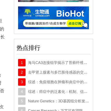
巨
A的
但长
热点排行
1
海马CA3连接组学揭示了苔藓纤维输入梯度及对锥体细胞的选择性前馈抑制
2
去甲肾上腺素与多巴胺传感器的交叉反应取决于局部神经支配密度
治
3
综述：免疫细胞在肿瘤和炎症中的迁移：分子机制与治疗靶点
时
能否
4
综述：癌症中的泛素化：机制、信号网络及潜在的治疗机会
5
Nature Genetics：3D基因组分析发现与克罗恩病相关的新基因
次
6
Cancer Research：万艾可有望限制癌症转移