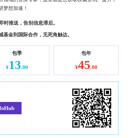
究的新发sJIA患者通过CARRA登记系统进行了长期随
抑制剂治疗（阿那白滞素或卡那单抗）、IL-6抑制剂
治疗方案（甲氨蝶呤或糖皮质激素单药治疗）。随访
和36个月时，患者在不使用糖皮质激素的情况下，
床静止状态。次要评估指标包括是否达到临床静止状态、
药物使用情况以及不良事件。不良事件以每100人年的发生
的患者开始接受生物制剂治疗，因此无法将他们与接受
和36个月时，分别有41名和32名患者的结果可用