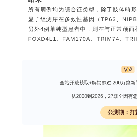
所有病例均为综合征类型，除了肢体畸形
显子组测序在多效性基因（
TP63
、
NIP
另外4例单纯型患者中，则在与正常颅面
FOXD4L1、FAM170A、TRIM74、TRI
族中有2名患者（母亲和患者）都携带
TP
一致。大多数观察到的变异为新生变异
持了这些基因与颅面结构相关的作用。
全站开放获取+解锁超过 200万篇新
结论
虽然有些病例可归因于单基因综合征（如与
从2000到2026，27载全
例可能是由多种综合征共同导致的。如
公测期：打
险评估、遗传咨询以及临床治疗提供依