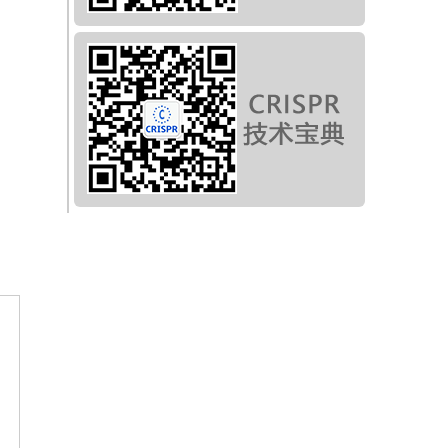
外
在
家
况
支
病
风