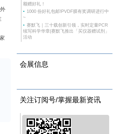
额赠好礼！
外
1000 份好礼包邮!PVDF膜有奖调研进行中
~
在
赛默飞｜三十载创新引领，实时定量PCR
续写科学华章|赛默飞推出「买仪器赠试剂」
活动
家
况
支
会展信息
病
关注订阅号/掌握最新资讯
风