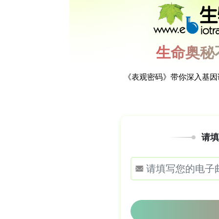
欢迎下载《抗体人源化服务全流程解析》
背景
口面裂是一种在胚胎发育过程中最常见的
例，可能单独出现，也可能与其他异常
的出生缺陷，影响每500到1000个活
一部分出现。本研究调查了撒哈拉以南
方法
研究共纳入9名患有口面裂和肢体畸形的
族。对受影响家庭的DNA样本进行了100X全
末端测序方式。变异调用采用Sentie
（ACMG）的变异分类指南，识别出罕
括可变的外显率和表现度，优先考虑新