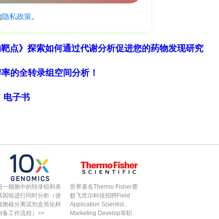
因表达分析，试图阐明相关基因的生物学功能。
外，还伴有其他颅面特征。在4例单纯型病例中，全
物靶点》探索如何通过代谢分析促进您的药物发现研究
BL
、
MYH3
和
FGFR2
）中发现了可能的致病变异。
细胞分辨率的全转录组空间分析！
和肢体发育相关的基因（如
RGPD5、FAM90A26、
M73
和
PRDM9
）中发现了多个罕见变异。该多基因
局》电子书
63
变异，这与常染色体显性遗传且表现度可变的情
，其中一些还是首次发现的。功能基因组分析进一步
NIPBL相关的柯尼利亚·德朗格综合征），但其他
同一细胞中的转录组和表
世界著名Thermo Fisher赛
基因组进行同时分析（使
默飞世尔科技招聘Field
果这些研究结果能在更多人群中得到验证，将为复发
细胞核分离试剂盒简化样
Application Scientist、
制备工作流程）>>
Marketing Develop等职
据。