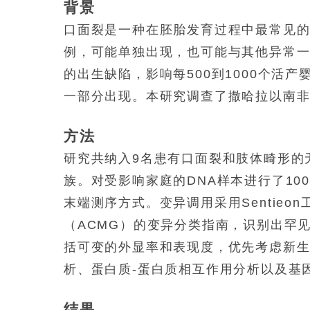
背景
口面裂是一种在胚胎发育过程中最常见的
例，可能单独出现，也可能与其他异常
的出生缺陷，影响每500到1000个活
一部分出现。本研究调查了撒哈拉以南
方法
研究共纳入9名患有口面裂和肢体畸形的
族。对受影响家庭的DNA样本进行了100X全
末端测序方式。变异调用采用Sentie
（ACMG）的变异分类指南，识别出罕
括可变的外显率和表现度，优先考虑新
析、蛋白质-蛋白质相互作用分析以及基
结果