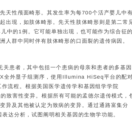
先天性颅面畸形。其发生率为每700个活产婴儿中有
一起出现，如肢体畸形。先天性肢体畸形则是第二常
产婴儿中的1例。它可能单独出现，也可能作为综合征
非洲人群中同时伴有肢体畸形的口面裂的遗传病因。
无关患者，其中包括一个患病的母亲和患者的多基因
外显子组测序，使用Illumina HiSeq平台的配
on工作流程。根据美国医学遗传学和基因组学学院
见的致害性变异。根据所有可能的孟德尔遗传模式，
生变异及其他被认定为致病的变异。通过通路富集分
因表达分析，试图阐明相关基因的生物学功能。