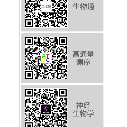
1
见
的
家
对
包