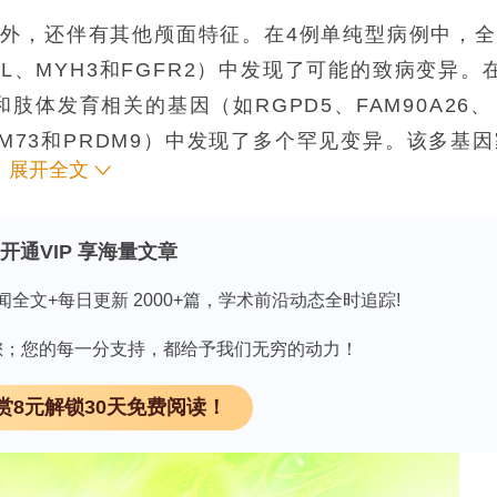
外，还伴有其他颅面特征。在4例单纯型病例中，全
BL
、
MYH3
和
FGFR2
）中发现了可能的致病变异。
和肢体发育相关的基因（如
RGPD5、FAM90A26、
M73
和
PRDM9
）中发现了多个罕见变异。该多基因
展开全文
63
变异，这与常染色体显性遗传且表现度可变的情
，其中一些还是首次发现的。功能基因组分析进一步
开通VIP 享海量文章
闻全文+每日更新 2000+篇，学术前沿动态全时追踪!
NIPBL相关的柯尼利亚·德朗格综合征），但其他
因有您；您的每一分支持，都给予我们无穷的动力！
果这些研究结果能在更多人群中得到验证，将为复发
赏8元解锁30天免费阅读！
据。