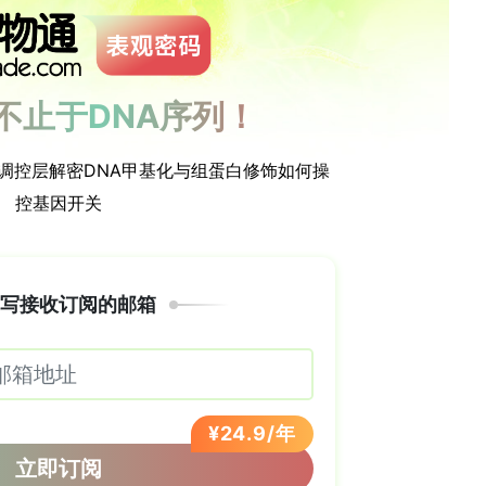
》
领 取
先天性颅面畸形。其发生率为每700个活产婴儿中有
一起出现，如肢体畸形。先天性肢体畸形则是第二常
产婴儿中的1例。它可能单独出现，也可能作为综合征
非洲人群中同时伴有肢体畸形的口面裂的遗传病因。
无关患者，其中包括一个患病的母亲和患者的多基因
外显子组测序，使用Illumina HiSeq平台的配
on工作流程。根据美国医学遗传学和基因组学学院
见的致害性变异。根据所有可能的孟德尔遗传模式，
生变异及其他被认定为致病的变异。通过通路富集分