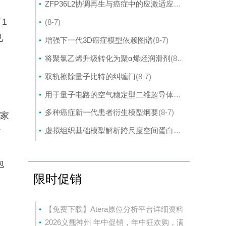
ZFP36L2协调再生与癌症中的应激适应性可塑性
(8-7)
1
(8-7)
见
增强下一代3D癌症模型依赖图谱
(8-7)
的
将聚氯乙烯升级转化为聚α烯烃润滑剂
(8-7)
双轨擦除量子比特的纠缠门
(8-7)
用于量子电路的空气稳定型二维超导体的封装外延生长
多种癌症新一代患者衍生模型纲要
(8-7)
家
虚拟组织基础模型解析跨尺度空间蛋白质组学
(8-7)
对
包
限时促销
【免费下载】Atera原位分析平台详细资料
2026义翘神州 年中促销，年中狂欢购，满