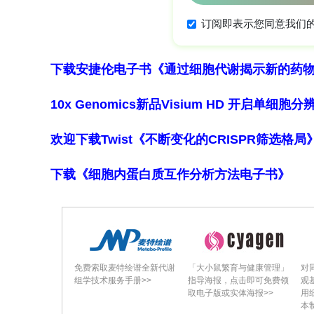
析、蛋白质-蛋白质相互作用分析以及基
结果
所有病例均为综合征类型，除了肢体畸形
下载安捷伦电子书《通过细胞代谢揭示新的药
显子组测序在多效性基因（
TP63
、
NIP
10x Genomics新品Visium HD 开启单
另外4例单纯型患者中，则在与正常颅面
FOXD4L1、FAM170A、TRIM74、TRI
欢迎下载Twist《不断变化的CRISPR筛选格
族中有2名患者（母亲和患者）都携带
TP
下载《细胞内蛋白质互作分析方法电子书》
一致。大多数观察到的变异为新生变异
持了这些基因与颅面结构相关的作用。
结论
虽然有些病例可归因于单基因综合征（如与
免费索取麦特绘谱全新代谢
「大小鼠繁育与健康管理」
对
组学技术服务手册>>
指导海报，点击即可免费领
观
例可能是由多种综合征共同导致的。如
取电子版或实体海报>>
用
本
险评估、遗传咨询以及临床治疗提供依