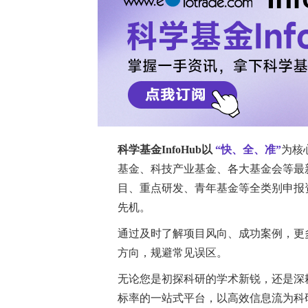
本研究旨在评估三种大型语言模型（LLM），即C
V3.2，在不同日期和不同时间针对本
材料与方法
研究共设计了60道基于文本的选择题，
和牙根吸收六大本科牙髓病学主题。在
分别向这三种模型提出相应问题。通过S
计显著性标准为
i
＜0.05，置信区间为95%。
研究结果
ChatGPT-5.2和Gemini-3的准确率