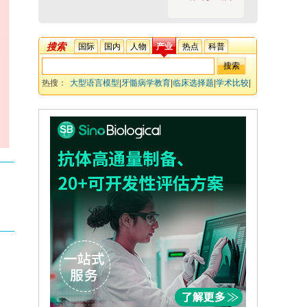
搜索
国际
国内
人物
产业
热点
科普
热搜：
大型语言模型
|
牙髓病学教育
|
临床选择题
|
学术比较
|
答案一致性
|
AI 辅助应用