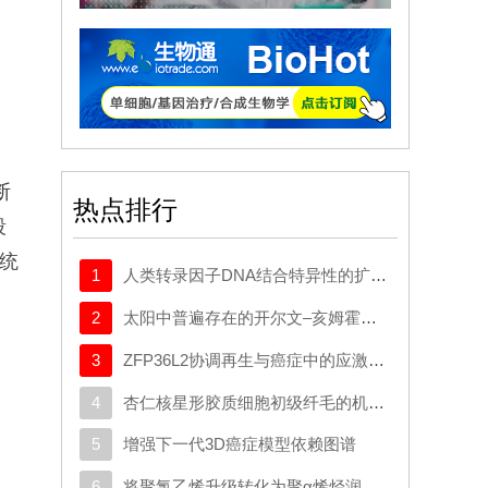
断
热点排行
段
统
1
人类转录因子DNA结合特异性的扩展密码本
2
太阳中普遍存在的开尔文–亥姆霍兹不稳定性驱动等离子体混合
3
ZFP36L2协调再生与癌症中的应激适应性可塑性
4
杏仁核星形胶质细胞初级纤毛的机制与应激行为密切相关。
5
增强下一代3D癌症模型依赖图谱
6
将聚氯乙烯升级转化为聚α烯烃润滑剂