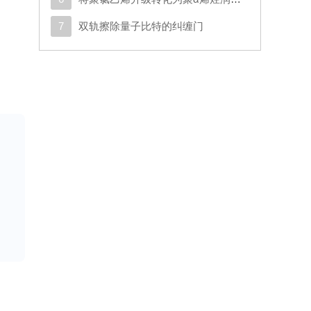
7
双轨擦除量子比特的纠缠门
助
在