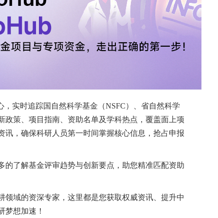
hatGPT-5.2、Gemini-3和DeepSeek-
科牙髓病学教育相关选择题的回答准确性与一致性。
涵盖牙龋、牙髓炎、根尖周炎、根尖周脓肿、牙根折
连续四天的时间里，每天在上午、下午和晚上三个时
PSS和R软件分析这些模型的回答准确率及一致性，
与一致性均显著高于DeepSeek-V3.2（分别为