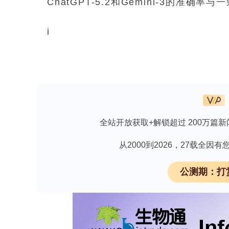
ChatGPT-5.2和Gemini-3的准确率
i
i
结论
先进的大型语言模型在回答本科牙髓病
全站开放获取+解锁超过 200万篇新
工具。不过，不同模型之间存在差异，
将这些模型生成的答案用于教学之前，
从2000到2026，27载全
公测期：打
领取义翘神州CRO技术服务资料
研究目的