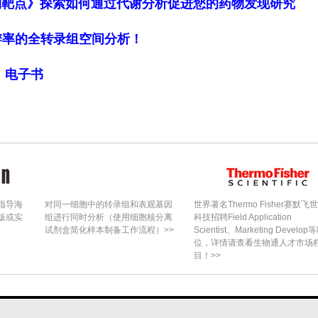
物靶点》探索如何通过代谢分析促进您的药物发现研究
细胞分辨率的全转录组空间分析！
局》电子书
指导海
对同一细胞中的转录组和表观基因
世界著名Thermo Fisher赛默飞
版或实
组进行同时分析（使用细胞核分离
科技招聘Field Application
试剂盒简化样本制备工作流程）>>
Scientist、Marketing Develop
位，详情请查看生物通人才市场
目！>>