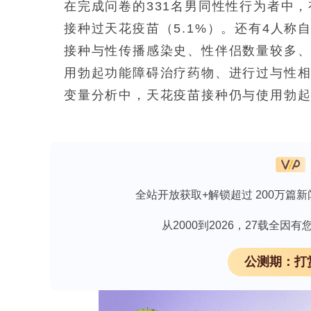
在完成问卷的331名男同性性行为者中，有
接种过天花疫苗（5.1%）。还有4人称
接种与性传播感染史、性伴侣数量较多、
用勃起功能障碍治疗药物、进行过与性
变量分析中，天花疫苗接种仍与使用勃起功
1.02-3.48，p=0.044）、服用HIV预
0.001）以及化学性行为（优势比：2.44，
正相关关系，而与过去一年中有女性性伴侣
信区间：0.07-0.89，p=0.033）。
全站开放获取+解锁超过 200万篇新
结论
从2000到2026，27载全
在我们的调查中，只有大约四分之一的
公测期：打
行为以及HIV预防药的服用情况均存在独
著。总体而言，天花疫苗的接种率仍然