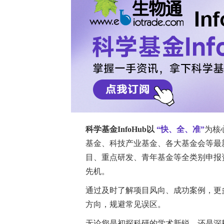
不足的问题。因此，有必要在HIV/性
在HIV预防药服务的框架下。
免费下载《ADC药代动力学研究核心工具
背景
2022年疫情爆发后，许多欧洲国家开始
天花疫苗接种服务。该疫苗主要推荐给
那些有多个性伴侣、有过群交行为、进
方法
2023年10月至2025年10月期间，
对前来就诊的男同性性行为者进行了关
式填写匿名问卷，内容涵盖人口统计学