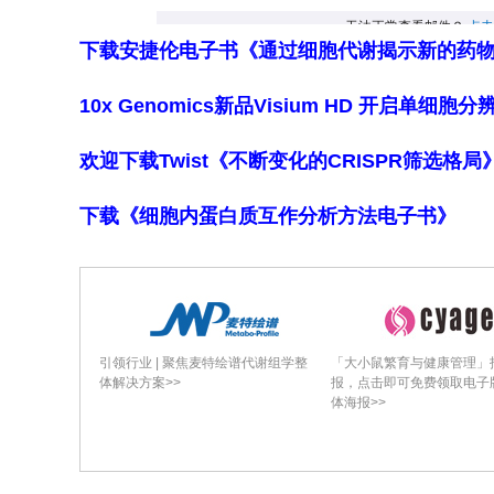
结论
在我们的调查中，只有大约四分之一的
下载安捷伦电子书《通过细胞代谢揭示新的药
行为以及HIV预防药的服用情况均存在独
10x Genomics新品Visium HD 开启单
著。总体而言，天花疫苗的接种率仍然
不足的问题。因此，有必要在HIV/性
欢迎下载Twist《不断变化的CRISPR筛选格
在HIV预防药服务的框架下。
下载《细胞内蛋白质互作分析方法电子书》
引领行业 | 聚焦麦特绘谱代谢组学整
「大小鼠繁育与健康管理」
体解决方案>>
报，点击即可免费领取电子
体海报>>