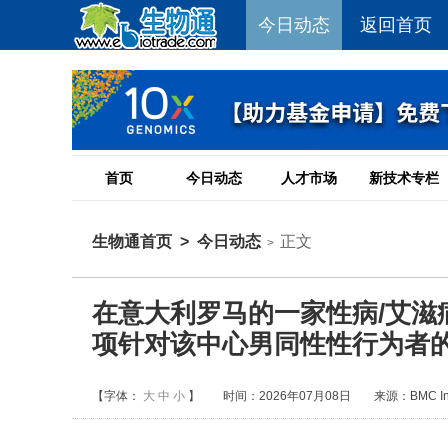
今日动态
返回首页
首页
今日动态
人才市场
新技术专栏
生物通首页
>
今日动态
正文
>
在意大利罗马的一家性病/艾滋
项针对该中心男同性性行为者
【字体：
大
中
小
】
时间：2026年07月08日
来源：BMC Infe