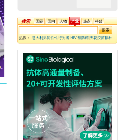
搜索
国际
国内
人物
产业
热点
科普
热搜：
意大利男同性性行为者
|
HIV 预防药
|
天花疫苗接种
率
|
性伴侣数量
|
化学性行为