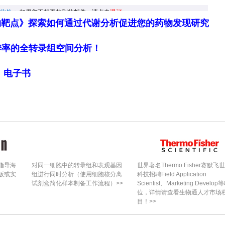
男同性性行为者表示接种了天花疫苗。接种率与化学
物靶点》探索如何通过代谢分析促进您的药物发现研究
立的正相关关系，其中HIV预防药的关联程度最为显
细胞分辨率的全转录组空间分析！
不高，这反映出高风险人群中的天花疫苗覆盖存在持
传播感染防治服务中加强综合性的联合预防措施，尤其
局》电子书
打赏
指导海
对同一细胞中的转录组和表观基因
世界著名Thermo Fisher赛默飞
版或实
组进行同时分析（使用细胞核分离
科技招聘Field Application
试剂盒简化样本制备工作流程）>>
Scientist、Marketing Develop
位，详情请查看生物通人才市场
目！>>