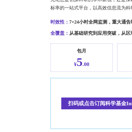
使用情况。研究还运用单变量和多变量
素。
结果
在完成问卷的331名男同性性行为者中，有
接种过天花疫苗（5.1%）。还有4人称
接种与性传播感染史、性伴侣数量较多、
用勃起功能障碍治疗药物、进行过与性
变量分析中，天花疫苗接种仍与使用勃起功
1.02-3.48，p=0.044）、服用HIV预
0.001）以及化学性行为（优势比：2.44，
正相关关系，而与过去一年中有女性性伴侣
信区间：0.07-0.89，p=0.033）。