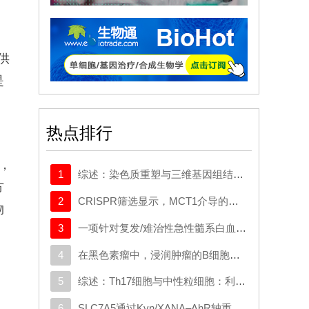
供
是
热点排行
心，
1
综述：染色质重塑与三维基因组结构在癌症中的作用：从机制研究到新的治疗策略
方
2
CRISPR筛选显示，MCT1介导的代谢逃逸机制可规避SMAD3的抑制作用，这一机制可作为治疗靶点
物
3
一项针对复发/难治性急性髓系白血病或原始浆细胞样树突状细胞肿瘤成人患者的CD123导向的嵌合抗原受体T细胞疗法1期试验
4
在黑色素瘤中，浸润肿瘤的B细胞会向富含干扰素的发育路径演变，这与免疫疗法的作用机制相契合
5
综述：Th17细胞与中性粒细胞：利用二者间的相互作用开发多发性硬化症疗法
6
SLC7A5通过Kyn/XANA‒AhR轴重编程色氨酸代谢并重塑免疫微环境促进结直肠癌肝转移