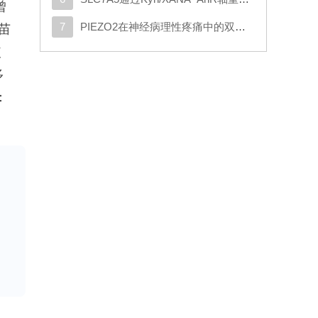
曾
7
PIEZO2在神经病理性疼痛中的双重作用：推动外周敏感化并实现机械负荷诱发的镇痛效应
苗
使
多
：
＜
立的
置
性
续