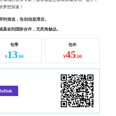
逻辑回归模型，分析影响人们是否接种天花疫苗的因
85人（25.7%）表示已接种天花疫苗，另有17人
自己感染了天花（1.2%）。在单变量分析中，天花疫
有过群交行为、使用约会应用、服用HIV预防药、
相关的药物使用以及化学性行为等因素存在关联。在
能障碍治疗药物（优势比：1.88，95%置信区间
防药（优势比：3.32，95%置信区间：1.62-6.81，p
95%置信区间：1.22-4.90，p=0.012）存在独
这一因素则呈负相关关系（优势比：0.25，95%