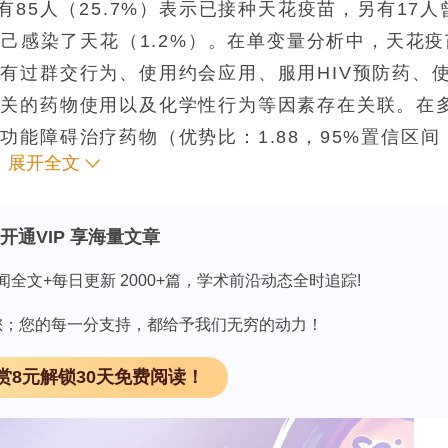
85人（25.7%）表示已接种天花疫苗，另有17人
自己感染了天花（1.2%）。在单变量分析中，天花疫
有过群交行为、使用约会应用、服用HIV预防药、
相关的药物使用以及化学性行为等因素存在关联。在
能障碍治疗药物（优势比：1.88，95%置信区间
展开全文
防药（优势比：3.32，95%置信区间：1.62-6.81，p
95%置信区间：1.22-4.90，p=0.012）存在独
这一因素则呈负相关关系（优势比：0.25，95%
开通VIP 享海量文章
闻全文+每日更新 2000+篇，学术前沿动态全时追踪!
因有您；您的每一分支持，都给予我们无穷的动力！
男同性性行为者表示接种了天花疫苗。接种率与化学
赏8元解锁30天免费阅读！
立的正相关关系，其中HIV预防药的关联程度最为显
不高，这反映出高风险人群中的天花疫苗覆盖存在持