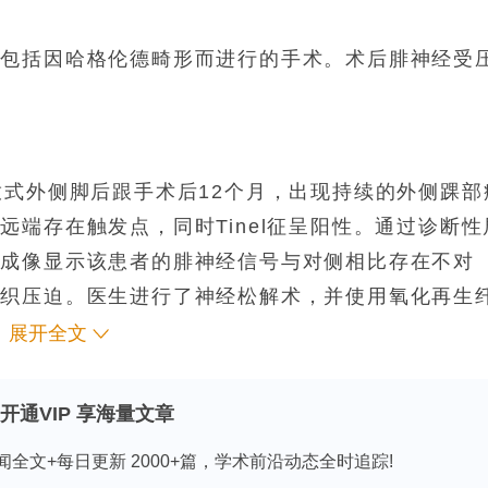
，包括因哈格伦德畸形而进行的手术。术后腓神经受
。
放式外侧脚后跟手术后12个月，出现持续的外侧踝部
端存在触发点，同时Tinel征呈阳性。通过诊断性
振成像显示该患者的腓神经信号与对侧相比存在不对
组织压迫。医生进行了神经松解术，并使用氧化再生
，3个月后完全恢复，24个月随访时未出现复发。
展开全文
开通VIP 享海量文章
后跟手术后的罕见并发症。其诊断主要依靠临床评估
闻全文+每日更新 2000+篇，学术前沿动态全时追踪!
神经松解术中使用了氧化再生纤维素，但它对临床结