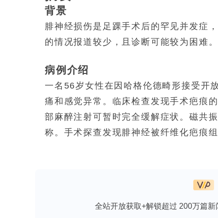
背景
腓神经损伤是足踝手术后的罕见并发症
的情况报道较少，且诊断可能较为困难
病例介绍
一名56岁女性在因哈格伦德畸形接受开
痛和感觉异常。临床检查发现手术疤痕的远
部麻醉注射可暂时完全缓解症状。磁共
称。手术探查发现腓神经被纤维化疤痕
维素作为辅助抗粘连材料。症状逐渐缓解
结论
该病例强调了术后腓神经受压是外侧脚
全站开放获取+解锁超过 200万篇新
辅以影像学检查和诊断性注射。尽管在