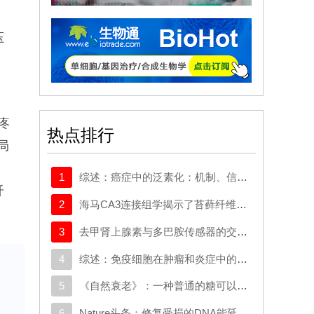
压
疼
热点排行
局
1
综述：癌症中的泛素化：机制、信号网络及潜在的治疗机会
纤
2
海马CA3连接组学揭示了苔藓纤维输入梯度及对锥体细胞的选择性前馈抑制
3
去甲肾上腺素与多巴胺传感器的交叉反应取决于局部神经支配密度
4
综述：免疫细胞在肿瘤和炎症中的迁移：分子机制与治疗靶点
，
5
《自然衰老》：一种普通的糖可以帮助癌细胞挣脱并扩散
果
6
Nature头条：修复受损的DNA能延长寿命吗？