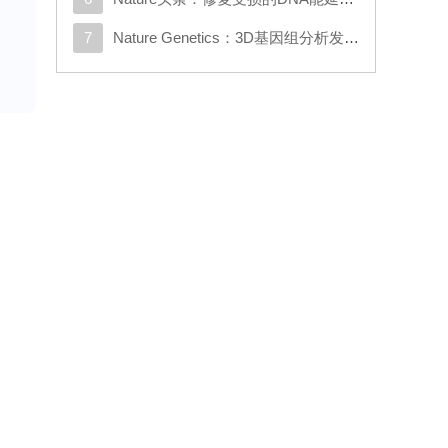
7
Nature Genetics：3D基因组分析发现与克罗恩病相关的新基因
压
疼
局
纤