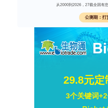
的贡献仍不确定，需要进一步研究以明
从2000到2026，27载全
公测期：打
ELISpot检测试剂盒新品上线中，立即索
背景
腓神经损伤是足踝手术后的罕见并发症
的情况报道较少，且诊断可能较为困难
病例介绍
一名56岁女性在因哈格伦德畸形接受开
痛和感觉异常。临床检查发现手术疤痕的远
部麻醉注射可暂时完全缓解症状。磁共
称。手术探查发现腓神经被纤维化疤痕
维素作为辅助抗粘连材料。症状逐渐缓解