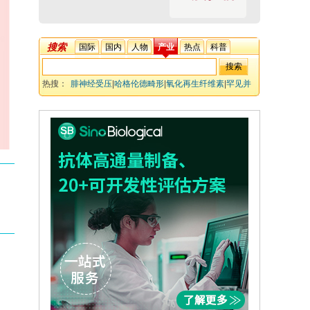
搜索
国际
国内
人物
产业
热点
科普
热搜：
腓神经受压
|
哈格伦德畸形
|
氧化再生纤维素
|
罕见并
发症
|
神经松解术
|
周围神经损伤