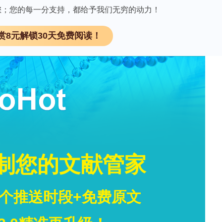
确其在周围神经手术中的作用。
因有您；您的每一分支持，都给予我们无穷的动力！
赏8元解锁30天免费阅读！
取技术资料>>
领 取
，包括因哈格伦德畸形而进行的手术。术后腓神经受
。
放式外侧脚后跟手术后12个月，出现持续的外侧踝部
端存在触发点，同时Tinel征呈阳性。通过诊断性
振成像显示该患者的腓神经信号与对侧相比存在不对
组织压迫。医生进行了神经松解术，并使用氧化再生
，3个月后完全恢复，24个月随访时未出现复发。