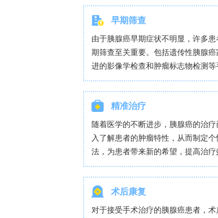
下载查看HER3药物开发的最新进展》》
背景
胰腺导管腺癌是一种致命的恶性肿瘤，具
葡萄糖共转运蛋白2可调节葡萄糖的吸收
方法
在临床样本和公共数据集中分析了SGL
导管腺癌细胞系，以研究其增殖、迁移
AMPK-ULK1信号通路、自噬动态、
植模型来评估该药物在体内的疗效。
结果