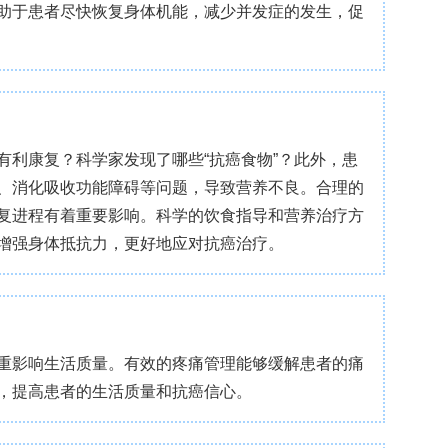
与不良预后相关。抑制SGLT2功能可抑制细胞的增
格列净会引发ATP缺乏并启动自噬过程，但同时会
用会导致自噬流受阻，进而造成过量的活性氧积累、
K可降低活性氧水平，而清除活性氧则能在一定程度
的是，抑制SGLT2还能提高肿瘤对EGFR靶向治
的抗肿瘤效果。
和自噬的平衡状态。抑制这一蛋白会引发代谢应激、自
外，针对SGLT2进行治疗还能提高肿瘤对EGFR
种新的联合策略。