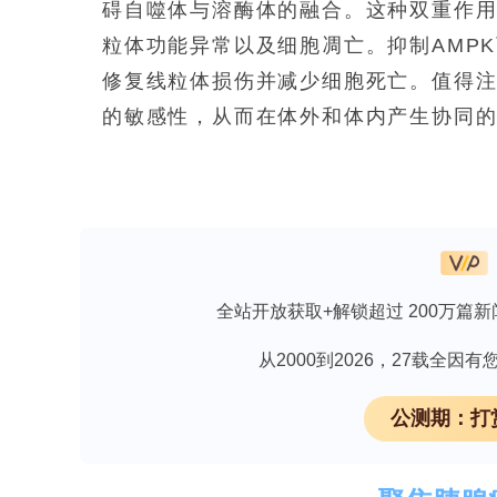
碍自噬体与溶酶体的融合。这种双重作
粒体功能异常以及细胞凋亡。抑制AMP
修复线粒体损伤并减少细胞死亡。值得注意
的敏感性，从而在体外和体内产生协同
结论
SGLT2在胰腺导管腺癌中维持着代谢
流受阻以及由活性氧引发的线粒体凋亡。此
向治疗的敏感性，为癌症治疗提供了一
全站开放获取+解锁超过 200万篇新
图形摘要
从2000到2026，27载全
公测期：打