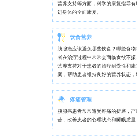
SGLT2在胰腺导管腺癌中表达升高，且
迁移，同时促进凋亡。从机制上来看，卡
碍自噬体与溶酶体的融合。这种双重作
粒体功能异常以及细胞凋亡。抑制AMP
修复线粒体损伤并减少细胞死亡。值得注意
的敏感性，从而在体外和体内产生协同
结论
SGLT2在胰腺导管腺癌中维持着代谢
流受阻以及由活性氧引发的线粒体凋亡。此
向治疗的敏感性，为癌症治疗提供了一
图形摘要