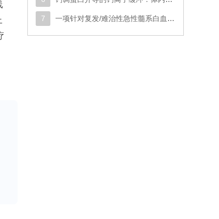
线
7
一项针对复发/难治性急性髓系白血病或原始浆细胞样树突状细胞肿瘤成人患者的CD123导向的嵌合抗原受体T细胞疗法1期试验
上
疗
噬
靶