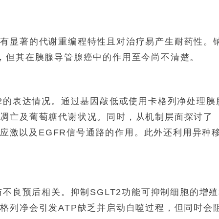
有显著的代谢重编程特性且对治疗易产生耐药性。钠
，但其在胰腺导管腺癌中的作用至今尚不清楚。
T2的表达情况。通过基因敲低或使用卡格列净处理胰
、凋亡及葡萄糖代谢状况。同时，从机制层面探讨了
氧化应激以及EGFR信号通路的作用。此外还利用异种
与不良预后相关。抑制SGLT2功能可抑制细胞的增
格列净会引发ATP缺乏并启动自噬过程，但同时会