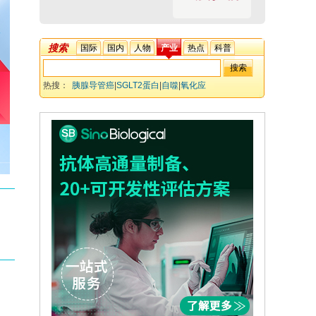
搜索
国际
国内
人物
产业
热点
科普
热搜：
胰腺导管癌
|
SGLT2蛋白
|
自噬
|
氧化应
激
|
AMPK/ULK1通路
|
EGFR信号通路