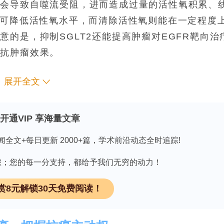
用会导致自噬流受阻，进而造成过量的活性氧积累、
K可降低活性氧水平，而清除活性氧则能在一定程度
的是，抑制SGLT2还能提高肿瘤对EGFR靶向治
的抗肿瘤效果。
展开全文
和自噬的平衡状态。抑制这一蛋白会引发代谢应激、自
外，针对SGLT2进行治疗还能提高肿瘤对EGFR
开通VIP 享海量文章
种新的联合策略。
闻全文+每日更新 2000+篇，学术前沿动态全时追踪!
因有您；您的每一分支持，都给予我们无穷的动力！
赏8元解锁30天免费阅读！