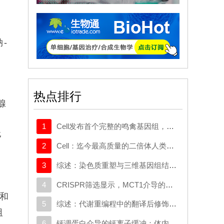
-
热点排行
腺
1
Cell发布首个完整的鸣禽基因组，有助于探究发声学习
移
2
Cell：迄今最高质量的二倍体人类基因组构建完成
3
综述：染色质重塑与三维基因组结构在癌症中的作用：从机制研究到新的治疗策略
4
CRISPR筛选显示，MCT1介导的代谢逃逸机制可规避SMAD3的抑制作用，这一机制可作为治疗靶点
殖和
5
综述：代谢重编程中的翻译后修饰：对癌症代谢治疗和免疫治疗的启示
阻
6
钙调蛋白介导的钙离子缓冲：体内心脏重编程的分子屏障