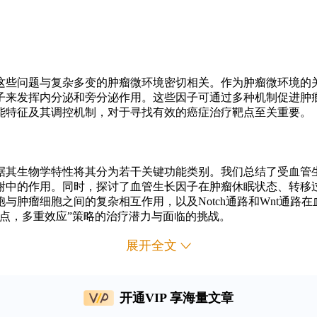
这些问题与复杂多变的肿瘤微环境密切相关。作为肿瘤微环境的
子来发挥内分泌和旁分泌作用。这些因子可通过多种机制促进肿
能特征及其调控机制，对于寻找有效的癌症治疗靶点至关重要。
其生物学特性将其分为若干关键功能类别。我们总结了受血管生长因
谢中的作用。同时，探讨了血管生长因子在肿瘤休眠状态、转移
与肿瘤细胞之间的复杂相互作用，以及Notch通路和Wnt通路
点，多重效应”策略的治疗潜力与面临的挑战。
展开全文
网络的复杂性与冗余性不仅是抗血管生成疗法存在局限性的根源，
分泌因子的时空异质性，以及追踪内皮细胞及其前体细胞的克隆
开通VIP 享海量文章