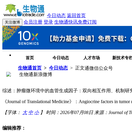
今日动态
返回首页
会员注册
登录
生物通快讯免费订阅
首页
今日动态
人才市场
新技术专
生物通首页
>
今日动态
>
正文
通微信公众号
生物通新浪微博
综述：肿瘤微环境中的血管生成因子：双向相互作用、机制研
《Journal of Translational Medicine》：Angiocrine factors in tumor micr
【字体：
大
中
小
】
时间：2026年07月08日
来源：Journal of Tra
编辑推荐：