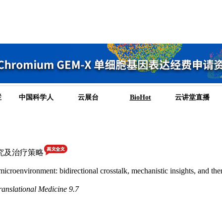
栏
中国科学人
云展台
BioHot
云讲堂直播
究及治疗策略
oenvironment: bidirectional crosstalk, mechanistic insights, and thera
nslational Medicine 9.7