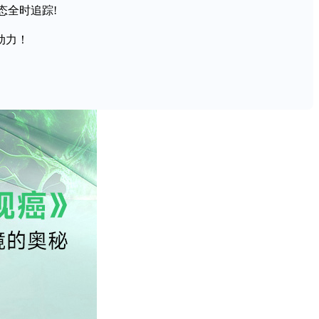
态全时追踪!
动力！
关键组成部分，内皮细胞的功能远超传统意义上的肿瘤血管生成
瘤进展，包括重塑肿瘤血管结构、抑制肿瘤免疫反应、改变细胞
子调控的核心信号通路，如Notch通路和Wnt通路及其相
过程（由内皮细胞坏死介导的肿瘤转移）、干细胞维持以及免疫
在血管形成和内皮细胞代谢中的作用。最后，我们分析了当前抗
也为“一个靶点，多重效应”策略提供了可能。单细胞转录组
演变和功能转变提供了有力工具。这些进展有助于精准识别关键