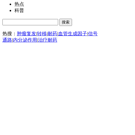
热点
科普
热搜：
肿瘤复发
|
转移
|
耐药
|
血管生成因子
|
信号
通路
|
内分泌作用
|
治疗耐药