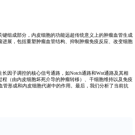
关键组成部分，内皮细胞的功能远超传统意义上的肿瘤血管生成
瘤进展，包括重塑肿瘤血管结构、抑制肿瘤免疫反应、改变细胞
子调控的核心信号通路，如Notch通路和Wnt通路及其相
过程（由内皮细胞坏死介导的肿瘤转移）、干细胞维持以及免疫
在血管形成和内皮细胞代谢中的作用。最后，我们分析了当前抗
也为“一个靶点，多重效应”策略提供了可能。单细胞转录组
演变和功能转变提供了有力工具。这些进展有助于精准识别关键