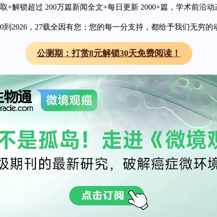
取+解锁超过 200万篇新闻全文+每日更新 2000+篇，学术前沿动
000到2026，27载全因有您；您的每一分支持，都给予我们无穷的
这些问题与复杂多变的肿瘤微环境密切相关。作为肿瘤微环境的
公测期：打赏8元解锁30天免费阅读！
子来发挥内分泌和旁分泌作用。这些因子可通过多种机制促进肿
能特征及其调控机制，对于寻找有效的癌症治疗靶点至关重要。
其生物学特性将其分为若干关键功能类别。我们总结了受血管生长因
谢中的作用。同时，探讨了血管生长因子在肿瘤休眠状态、转移
与肿瘤细胞之间的复杂相互作用，以及Notch通路和Wnt通路
点，多重效应”策略的治疗潜力与面临的挑战。
网络的复杂性与冗余性不仅是抗血管生成疗法存在局限性的根源，
分泌因子的时空异质性，以及追踪内皮细胞及其前体细胞的克隆