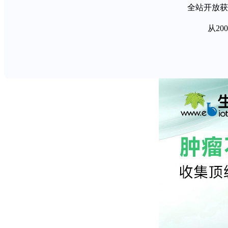
全站开放获
领取义翘神州针对Omicron的一站式解决方案
领 取
从2
背景
肿瘤复发、转移以及治疗耐药性是临床肿瘤学中的核心难题，
概念。近年来的大量研究表明，内皮细胞通过分泌血管生长因
代谢以及增强化疗耐药性。因此，深入理解血管生长因子的功
主要内容
本综述整合了与肿瘤进展相关的血管生长因子的研究进展，根据
互作用网络。此外，我们还阐明了血管生长因子在内皮细胞代
抑制等方面的多重功能。值得注意的是，本综述强调了内皮细胞
血管生成疗法及联合治疗策略的临床局限性，并阐述了“一个靶
结论
血管生长因子是协调肿瘤进展的核心调控介质。血管生长因子
学、空间转录组学以及谱系追踪技术的快速发展，为解析血管
治疗靶点，从而推动新型抗血管生成策略的开发。