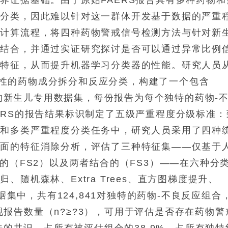
度分类，因此难以针对这一群体开发基于数据的严重
的计算流程，将四种药物警戒信号检测方法与针对新
相结合，并通过实证研究探讨是否可以通过异常比例
现特征，从而提升机器学习分类器的性能。研究人员
过系统性的药物成分拆分和反应分类，构建了一个包含
记录的新生儿专用数据集，每份报告为每个独特的药物-
ERS的报告结果标识制定了五级严重程度分级标准：
元和多类严重程度分类任务中，研究人员采用了四种
全面的特征消除分析，评估了三种特征集——仅基于
的（FS2）以及两者结合的（FS3）——在六种分
随机森林、Extra Trees、直方图梯度提升、
据集中，共有124,841对独特的药物-不良反应组合
共现报告数量（
n
?≥?3），可用于评估是否存在药物警
方法的共识，占所有被评估组合的38.9%，占所有独特