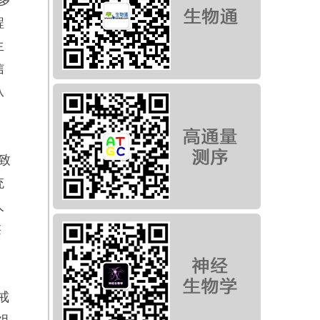
程
生
信
从
不
致
统
人
类
，
戒
组