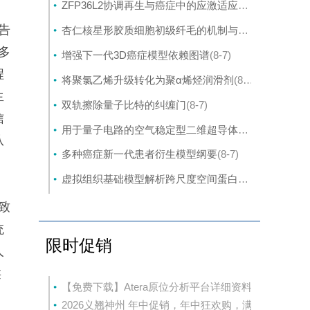
ZFP36L2协调再生与癌症中的应激适应性可塑性
(8-7)
告
杏仁核星形胶质细胞初级纤毛的机制与应激行为密切相关。
多
增强下一代3D癌症模型依赖图谱
(8-7)
程
将聚氯乙烯升级转化为聚α烯烃润滑剂
(8-7)
生
双轨擦除量子比特的纠缠门
(8-7)
信
用于量子电路的空气稳定型二维超导体的封装外延生长
从
多种癌症新一代患者衍生模型纲要
(8-7)
虚拟组织基础模型解析跨尺度空间蛋白质组学
(8-7)
不
致
统
限时促销
人
类
【免费下载】Atera原位分析平台详细资料
2026义翘神州 年中促销，年中狂欢购，满