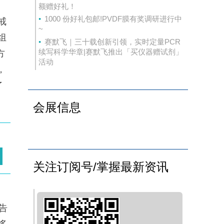
，
额赠好礼！
1000 份好礼包邮!PVDF膜有奖调研进行中
戒
~
组
赛默飞｜三十载创新引领，实时定量PCR
续写科学华章|赛默飞推出「买仪器赠试剂」
方
活动
，
了
会展信息
关注订阅号/掌握最新资讯
告
多