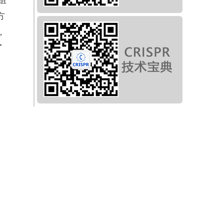
方
，
了