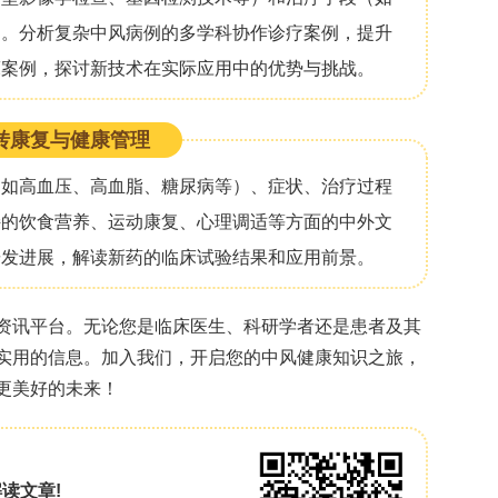
康结局。数据提取由双人独立完成，提取预指定的变
计、样本量、患者人口学特征及量化心理健康结局）
castle–Ottawa Scale），由两名独立评估
sOnline平台，应用DerSimonian和Laird随机
用Knapp–Hartung调整改善置信区间精度。样本
项大型回顾性数据库研究来自中国台湾地区）。
见的是医院焦虑抑郁量表抑郁亚量表（HADS-D）
位距1.75, 12个月）。共评估94,404名患者
幸存者的回顾性全国数据库队列研究）。仅使用HADS-
2
5%置信区间20–29%），异质性低（I
=0%）。