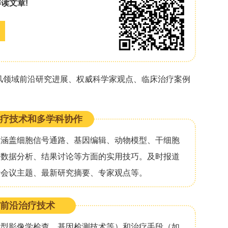
但心理健康结局的详细分析仍存在空白。为此，研究
在系统评估神经危重症幸存者的抑郁、焦虑和创伤后
发表在《Neurocritical Care》。
理健康结局进行系统综述与荟萃分析，以明确抑郁、
重度，并评估研究间异质性对结果的影响。
bMed、Embase、护理与联合卫生文献累积索引
间为1970年1月至2024年6月，使用预确定的检索策略
。研究筛选由经过培训的审查员双人独立进行，摘要
决。纳入标准：英文发表的成人（≥18岁）原始研
急性神经系统损伤（如卒中、创伤性脑损伤、蛛网膜