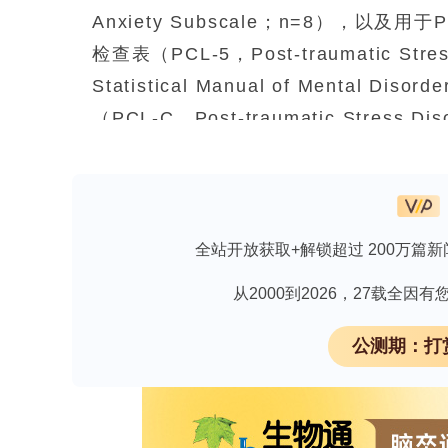
Anxiety Subscale；n=8），
检查表（PCL-5，Post-traumatic Stress D
Statistical Manual of Mental D
（PCL-C，Post-traumatic Stress Dis
心理健康结局采用7种独特工具进行研究，中
HADS-D的出版物中，合并抑郁患病率[95%置
24%（20–29%），在使用任意评估工具
并焦虑患病率为37%（21–56%），使用
全站开放获取+解锁超过 200万篇新
14%（8–21%）。评估工具的异质性（h
从2000到2026，27载全
结论：这些发现强调了神经重症监护（neuro
率高于一般人群。研究间显著的异质性
公测期：打
现，限制了精确的患病率估计。
**论文解读文章**