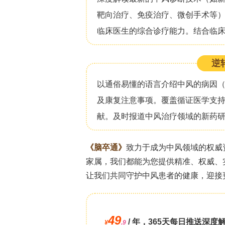
腔出血、癫痫持续状态）并报告心理健
（包括作者、发表年份、国家、研究设
偏倚风险评估采用纽卡斯尔-渥太华量表（New
成。荟萃分析采用基于网络的MetaAnalysi
模型，结合逆方差加权和logit转换，并使
包括来自多个国家的24项研究（其中一
**研究结果**
**抑郁**
12种不同的测量工具用于评估抑郁，最常
（8项研究）。测量时间中位数为3个月（四分
括一项纳入了90,655名神经重症监护
的研究中，抑郁症状合并患病率为24%（9