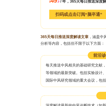
症监护幸存者非运动结局的相关文献，
员开展了本项系统综述与荟萃分析，旨
激的患病率与严重度，并探讨相关影响因素。论文
**研究目的**
研究人员旨在对神经危重症幸存者的心
虑和创伤后应激的合并患病率与症状严
**主要关键技术方法**
研究人员系统检索了四个文献数据库（Pu
（CINAHL）和PsycInfo），检索时
（包括MeSH术语和自由文本关键词）
全文均经双人独立审阅，分歧通过共识解
究，患者需接受重症监护治疗，且具有