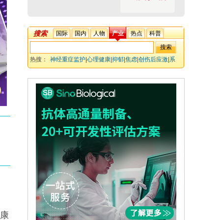
搜索
国际
国内
人物
产业
热点
科普
热搜：
神经重症监护
|
心理健康
|
抑郁
|
焦虑
|
创伤后应激
|
系
统综述
健康