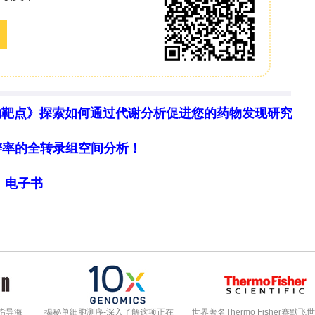
%（95%置信区间16–38%），但存在显著异质性
用更宽随访间隔（≤6个月和≥12个月）时患病率稳定在
=839）中评估，合并平均HADS-D得分为
，提示轻中度症状负担（HADS-D临界值≥8代表可能或很
物靶点》探索如何通过代谢分析促进您的药物发现研究
细胞分辨率的全转录组空间分析！
院焦虑抑郁量表焦虑亚量表（HADS-A）（8项研
局》电子书
分位距1.1, 7.5个月）。仅使用HADS-A的研究
区间21–56%），纳入所有评估方法时总体合并患病
敏感性分析显示患病率稳定在32–43%。焦虑症状严重
DS-A得分为6.70（95%置信区间5.87–7.52）
障碍临床病例）。
指导海
揭秘单细胞测序-深入了解这项正在
世界著名Thermo Fisher赛默飞