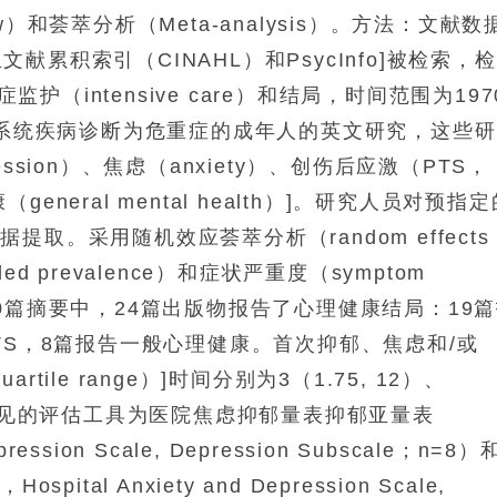
ew）和荟萃分析（Meta-analysis）。方法：文献数
生文献累积索引（CINAHL）和PsycInfo]被检索，
、重症监护（intensive care）和结局，时间范围为197
经系统疾病诊断为危重症的成年人的英文研究，这些
sion）、焦虑（anxiety）、创伤后应激（PTS，
健康（general mental health）]。研究人员对预指
取。采用随机效应荟萃分析（random effects
led prevalence）和症状严重度（symptom
,000篇摘要中，24篇出版物报告了心理健康结局：19
TS，8篇报告一般心理健康。首次抑郁、焦虑和/或
rtile range）]时间分别为3（1.75, 12）、
个月。最常见的评估工具为医院焦虑抑郁量表抑郁亚量表
pression Scale, Depression Subscale；n=8）
al Anxiety and Depression Scale,