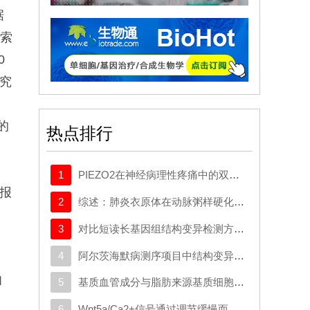
据
检索
0
研究
定的
热点排行
1
PIEZO2在神经病理性疼痛中的双重作用：推动外周敏感化并实现机械负荷诱发的镇痛效应
篇报
2
综述：肺炎衣原体在动脉粥样硬化中调控多阶段的信号传导网络：从内皮功能紊乱到斑块易损性形成
3
对比短读长基因组结构变异检测方法，凸显了工具组合使用的优势以及图谱基因组比对的较小影响
4
阿尔茨海默病测序项目中结构变异对阿尔茨海默病的影响
和
5
基质血管成分与脂肪来源基质细胞在细胞辅助脂质移植中的剂量依赖性时空比较
6
Wnt5a/Ca2+信号通过调节缓慢而持续的Ca2+内流来促进肌细胞分化