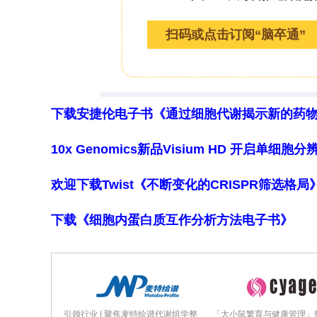
入所有测量工具时，总体合并患病率为26
2
（I
=99.6%）。敏感性分析显示，使
24–29%。抑郁症状严重度在7项研究（n
5.72（95%置信区间4.69–6.75）
能存在临床重度抑郁障碍）。
下载安捷伦电子书《通过细胞代谢揭示新的药
**焦虑**
10x Genomics新品Visium HD 开启单
4种有效工具用于评估焦虑，最常见的是医
欢迎下载Twist《不断变化的CRISPR筛选格
究）。前瞻性测量时间中位数为4.5个月（四
中，焦虑合并患病率为37%（95%置信
下载《细胞内蛋白质互作分析方法电子书》
为32%（95%置信区间18–51%）。
在7项研究（n=885）中评估，合并平均HA
提示中等水平（得分≥8代表可能为焦虑
引领行业 | 聚焦麦特绘谱代谢组学整
「大小鼠繁育与健康管理」