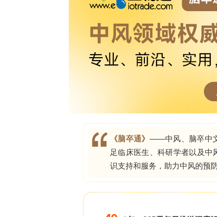
欢迎下载最佳的病毒清除验证和细胞库检测
**研究背景**
危重症的幸存者常面临新发且持续存在的
监护后综合征”（PICS，post-intens
质量。心理健康症状（包括抑郁、焦虑和
持续数月或数年。然而，在神经危重症
源自潜在的神经系统疾病过程（如卒中
PICS症状被认为与神经重症监护幸存
观”损伤，如出血性卒中）可能掩盖经典的
神经重症监护人群。尽管如此，PICS
心理健康、重返工作及生活质量结局的