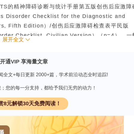
以及用于PTS的精神障碍诊断与统计手册第五版创伤后应激障
isorder Checklist for the Diagnostic and
isorders, Fifth Edition）/创伤后应激障碍检查表平民版
order Checklist, Civilian Version）（n=4）。
展开全文
位（IQR）随访时间为3（0.5, 6）个月。在使
信区间（CI，confidence interval）]为
开通VIP 享海量文章
的出版物中为26%（16–38%）。使用HADS-A的
任意评估工具为32%（18–51%）。PTS患病率为
闻全文+每日更新 2000+篇，学术前沿动态全时追踪!
eterogeneity）排除了对一般心理健康的合并分析
因有您；您的每一分支持，都给予我们无穷的动力！
critical care）疾病后心理健康症状的负担，
——特别是在评估工具和评估时点上——影响了这些
赏8元解锁30天免费阅读！