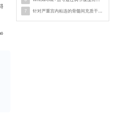
碍
7
针对严重宫内粘连的骨髓间充质干细胞靶向子宫动脉灌注治疗：一项随机对照试验及探索性转化分析
一般
用
合
。
患病
发