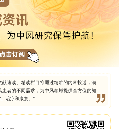
方案>>>
领 取
认知、身体和心理健康损害，这些挑战被统称为“重
ive care syndrome），严重影响患者及其照护者的生
创伤后应激）是PICS最常见的表现之一，可在出院
幸存者中，对这些症状的解读更为复杂：部分症状可
后抑郁），另一些则可能反映危重症的体验。历史上
者所表现的后遗症不同，因为急性结构性神经损伤（“
PICS症状，导致PICS相关研究在很大程度上排除
并未豁免神经危重症患者，近年来对该人群认知、身体
关注日益增加。一项近期的范围界定综述总结了神经