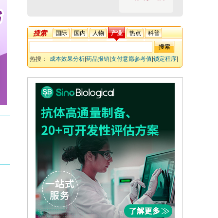
搜索
国际
国内
人物
产业
热点
科普
热搜：
成本效果分析
|
药品报销
|
支付意愿参考值
|
锁定程序
|
增量成本效果比
|
质量调整生命年
|
卫生技术评估
|
价格谈判
|
预算影响