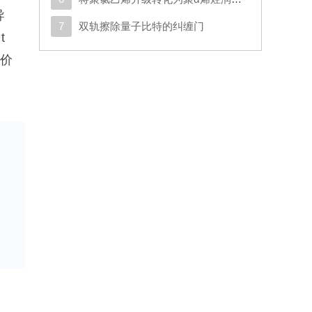
导
7
双轨擦除量子比特的纠缠门
t
的价
为
的预
不
续
结
提
同