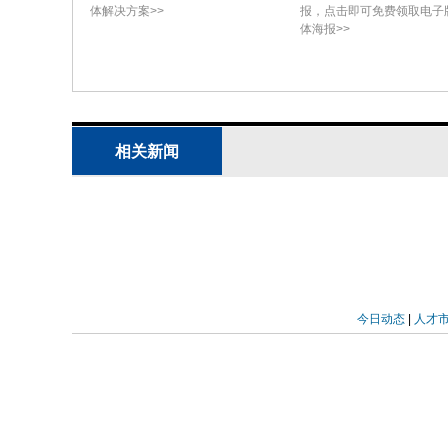
value。在具有added therapeuti
体解决方案>>
报，点击即可免费领取电子
体海报>>
于阈值获waiver，其余24个因HIV、he
CEA，其中49个为医院用药品（锁定程
CEA方法学质量与结果判定：ZIN判定71个（
相关新闻
base-case ICER被调整——或选择更合理的sc
新计算ICER。15个（17%）CEA方法学
品尽管CEA方法学不足仍获谈判建议，拟采用pay
中，27个（31.4%）list price下cost-ef
（19.8%）unknown（15个因方法学不
今日动态
|
人才
comparator confidential price影
ICER分布与参考值关系：在65个具确定性ICE
中（4个dominant，1个无QALY增益，1个因c