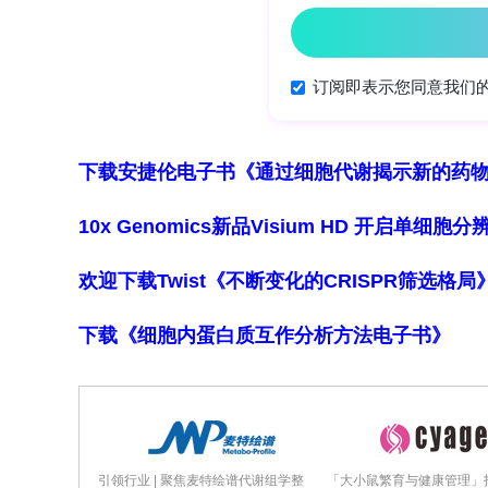
研究背景与核心问题方面，荷兰的药品报
锁定程序实施以来，医院用药品若预期年总支出超
million）或年人均成本超€50,000且
基于四项核心标准：effectiveness（独创性要
下载安捷伦电子书《通过细胞代谢揭示新的药
effectiveness、necessity（含prop
feasibility（含budget impact分析
10x Genomics新品Visium HD 开启单
级，对应€20,000、€50,000和€80,000
欢迎下载Twist《不断变化的CRISPR筛选格
和ICER评估，ACP则对社会影响重大
下载《细胞内蛋白质互作分析方法电子书》
研究结果部分呈现如下：
总体特征与CEA开展情况：在350个药
244个为门诊药品。311个满足effectivenes
引领行业 | 聚焦麦特绘谱代谢组学整
「大小鼠繁育与健康管理」