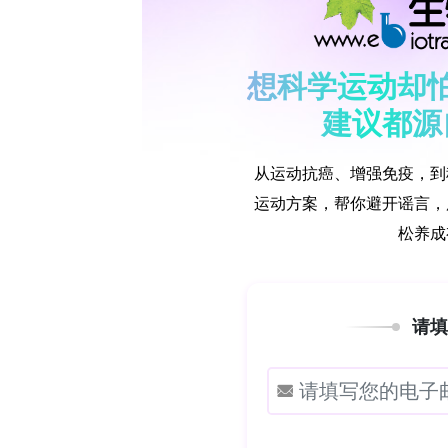
疾病严重程度设定了阶梯式最高支付意
销冻结以待评估和价格谈判完成，这些变
范围。正是为了系统审视这些改革十年
《PharmacoEconomics》。
义翘神州抗体开发完整解决方案，覆盖从
研究人员采用定量与定性相结合的方法，全
330份报销档案，涵盖350个药品适应
议，同时对60个兼具CEA和谈判建议
方式。