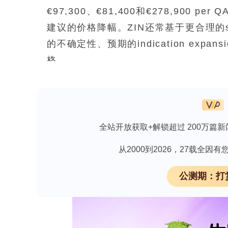
€97,300、€81,400和€278,900
建议的价格降幅。ZIN还常基于更合理的scena
的不确定性、预期的indication ex
格。
研究结论表明，在荷兰药品报销决策中，
谈判锚点而非严格的报销cut-off po
期变化）经常被与cost-effectiven
全站开放获取+解锁超过 200万篇新
在当代医疗卫生体系中，药品费用持续
从2000到2026，27载全
仅推高了药品支出绝对值，也使其在总
性及预算约束下其他类型医疗服务被挤
公测期：打
构化政策工具，通过比较新药与现有标
供了重要依据。然而，各国在CEA的正
异。荷兰于2015年实施了两项重要政