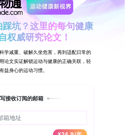
愿标准，后者则对高预算影响的医院用药品实施临时
革深刻重塑了药品报销决策流程并扩展了CEA的应
来的实施效果，研究人员开展了本项研究，论文发表
抗体开发到临床研究全流程>>欢迎下载详细技术资料
领 取
面收集并分析了ZIN在2015年至2024年间发布的
症，通过描述性统计呈现评估特征、CEA结果及报销
的适应症进行内容分析，归纳额外考量因素的类别与作