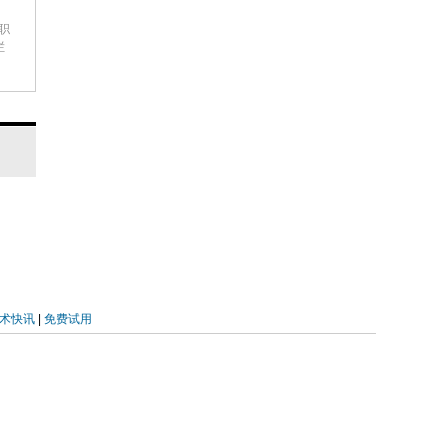
出低
等职
栏
重
药
术快讯
|
免费试用
症