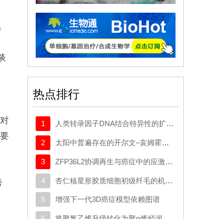
集
全
谈
热点排行
、
针对
1
人类转录因子DNA结合特异性的扩展密码本
性要
2
太阳中普遍存在的开尔文–亥姆霍兹不稳定性驱动等离子体混合
，
3
ZFP36L2协调再生与癌症中的应激适应性可塑性
4
杏仁核星形胶质细胞初级纤毛的机制与应激行为密切相关。
考
）
5
增强下一代3D癌症模型依赖图谱
6
将聚氯乙烯升级转化为聚α烯烃润滑剂