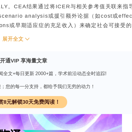
 per QALY。CEA结果通过将ICER与相关参考值关联来指
rio analysis或援引额外论据（如cost或effec
pansions或早期适应症的充足收入）来确定社会可接受
展开全文
CEA结果直接指导价格谈判，明确的参考值主要作
开通VIP 享海量文章
ints。额外考量因素（如长期效果不确定性和治疗格局
ess一并援引，以论证进一步降价。
闻全文+每日更新 2000+篇，学术前沿动态全时追踪!
攀升已成为全球共同面临的挑战，新药价格大幅上涨
因有您；您的每一分支持，都给予我们无穷的动力！
卫生支出中的占比不断攀升，引发了对卫生融资可持
占风险的担忧。在此背景下，成本效果分析作为一种
赏8元解锁30天免费阅读！
准治疗方案的增量成本与健康效益，为优化资源配置
式角色及其结果与其他标准的权衡方式上存在显著差
策改革——引入支付意愿参考值和锁定程序，前者为不