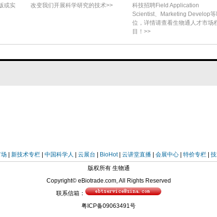
c value的适应症中，104个获豁免CEA（80个因预期支
版或实
改变我们开展科学研究的技术>>
科技招聘Field Application
Scientist、Marketing Develop
patitis C等特殊原因）。最终86个适应症完成了
位，详情请查看生物通人才市场
目！>>
序使其成为强制），37个为门诊药品。
83%）CEA方法学sufficient，其中32个的
enario analysis，或用alternative inputs
insufficient，通常被邀请重新提交；但2个医院用
-for-performance scheme。86个适应症
fective，42个（48.8%）cost-ineffective，17个
足，1个因ICER range与参考值重叠，1个因
市场
|
新技术专栏
|
中国科学人
|
云展台
|
BioHot
|
云讲堂直播
|
会展中心
|
特价专栏
|
技
响过大）。
版权所有 生物通
Copyright© eBiotrade.com, All Rights Reserved
R且存在incremental costs和effects的适应
联系信箱：
omparator confidential price无法报告），
粤ICP备09063491号