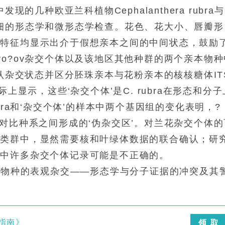
的几种欧亚兰科植物Cephalanthera rubra与
行了仔细的形态学和微形态学检查。花色、花大小、唇瓣形
样特征均显示出介于假想亲本之间的中间状态，鼓励
o?ov杂交个体以及该地区其他种群的两个亲本物种
确认杂交状态并区分胚珠亲本与花粉亲本的核核糖体IT
上显示，这些‘杂交个体’是C. rubra在形态和分子
bra和‘杂交个体’的样本中两个基因组的变化表明，?
的两个对比种系之间形成的‘伪杂交区’。对兰花杂交个体
的类群中，显然需要核和叶绿体数据的联合确认；研
库中许多杂交个体记录可能是不正确的。
era属物种的表观杂交——形态学与分子证据的冲突及其
指南》
领 取