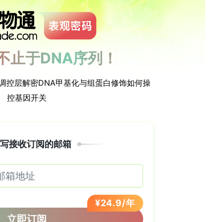
8"N 19°11'58.2"E）采集了4个推定杂交个体（H1
克全境（西贝斯基德山、低塔特拉山、特里贝奇山、
C. longifolia和C. damasonium的对比样
用经典Sanger测序对核核糖体ITS区域和四个叶绿体
trnH）进行DNA条形码分析，通过最大似然法构建系统发育
亲本。
两种亲本的多项特征。C. rubra的茎更细且弯曲，
vs 12-18×4-6 mm），唇瓣（epichile）长心
被细毛。C. longifolia花白色，唇瓣倒卵形，具5