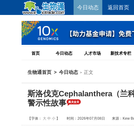
今日动态
返回首页
首页
今日动态
人才市场
新技术专栏
生物通首页
>
今日动态
正文
>
斯洛伐克Cephalanther
警示性故事
【字体：
大
中
小
】
时间：2026年07月08日
来源：Kew Bull