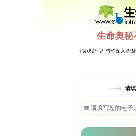
表在《Kew Bulletin》。
**主要关键技术方法**
研究人员在斯洛伐克?vo?ov（49°07'38.
H4）及两种亲本各一个体，另从斯洛伐
贝斯基德山、喀尔巴阡山脉）获取了C. rubra、
并以Epipactis属两个种作为外群。采
（rbcL、matK、rpl16、psbA-
树，以确认杂交状态并区分胚珠与花粉
**研究结果**
**形态学**：传统分类学文献提供了区分
紫色；叶少；花大（侧萼片17-25×6-8 mm 
形，具7-9条橙黄色脊；花期晚3-4周；全株