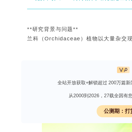
**研究背景与问题**
兰科（Orchidaceae）植物以大量杂
过150,000个，部分甚至融合了多达
们微小“粉尘种子”缺乏胚乳有关。自然杂交同
中的26种被确认杂交，且多个杂交种广
察，假设目标植物组合了假想亲本的特征
全站开放获取+解锁超过 200万篇新
本），且某些杂交性状可能超出双亲变异
vo?ov地区的一小群Cephalanth
从2000到2026，27载全
合——C. rubra × C. longifolia
公测期：打
于两亲本花期重叠有限、传粉者不重叠且
在通过详细形态学和分子分析验证杂交