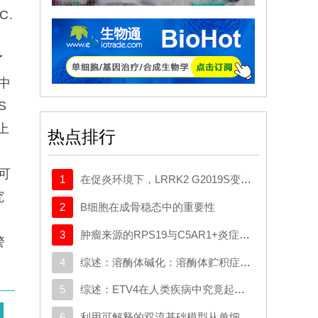
C.
了
中
S
上
热点排行
的可
1
在促炎环境下，LRRK2 G2019S变异体与帕金森病患者髓系细胞中的转录变化相关
究
2
B细胞在成骨稳态中的重要性
3
肿瘤来源的RPS19与C5AR1+炎症巨噬细胞相互作用，促使星形胶质细胞重编程并推动胶质母细胞瘤的进展
警
4
综述：溶酶体碱化：溶酶体贮积症与典型神经退行性疾病中的共同机制
5
综述：ETV4在人类疾病中究竟起什么作用：新的功能、机制及治疗前景
6
利用可解释的双流基础模型从单细胞数据中揭示生物学奥秘