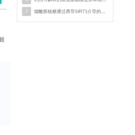
7
烟酰胺核糖通过诱导SIRT1介导的SMAD7去乙酰化以及激活TGF-β/SMAD2/3信号通路，促进人类脂肪干细胞的成软骨分化
已超
它
组合
?
组
由
旨
发