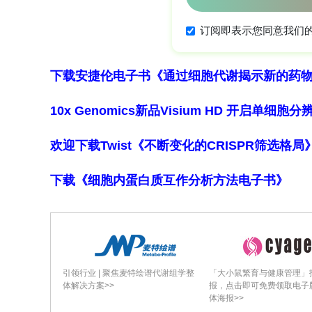
7条脊；无毛。?vo?ov的推定杂交个
小，唇瓣侧裂片更大，上唇较宽短，不
间，细胞形状更接近C. rubra；花
下载安捷伦电子书《通过细胞代谢揭示新的药
**核序列数据**：核ITS系统发育树显
10x Genomics新品Visium HD 开启单
嵌套在C. rubra簇内，基于10个SNP和1
混合特征。C. rubra内部存在两个细微
欢迎下载Twist《不断变化的CRISPR筛选格
山、西贝斯基德山）样本略有差异。杂交H1
型一致。
下载《细胞内蛋白质互作分析方法电子书》
**叶绿体序列数据**：4个叶绿体区域
rubra簇内，基于14个SNP和2个插入缺失
H1和H4拥有一个不同于所有本地C. rub
引领行业 | 聚焦麦特绘谱代谢组学整
「大小鼠繁育与健康管理」
体解决方案>>
报，点击即可免费领取电子
两组，其中1个SNP（G>T）同时区分本地与
体海报>>