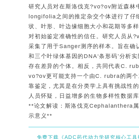
研究人员对在斯洛伐克?vo?ov附近森林中发现
longifolia之间的推定杂交个体进
状、叶形、叶边缘细胞大小和花期等多
对初始鉴定准确性的信任。研究人员从?v
采集了用于Sanger测序的样本。旨在
和三个叶绿体基因的DNA‘条形码’分析实际
存在差异的个体。相反，共同代表C. ru
vo?ov更可能支持一个由C. rubra
靠鉴定，尤其是在分类学上具有挑战性
人员怀疑，日益增多的生物多样性数据
**论文解读：斯洛伐克Cephalanth
示意义**
免费下载《ADC药代动力学研究核心工具