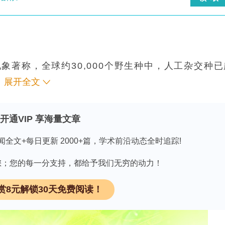
交现象著称，全球约30,000个野生种中，人工杂交种
9个属的遗传物质，表明该科合子后生殖隔离较弱，这与
展开全文
样普遍，例如英国8种Dactylorhiza属中98种
泛频繁存在。然而，绝大多数杂交报告仅基于形态观
开通VIP 享海量文章
。但形态继承往往不对称，偏好“母本”（胚珠亲
闻全文+每日更新 2000+篇，学术前沿动态全时追踪!
范围，使得形态鉴定并非易事。本研究聚焦斯洛伐克
era（兰科）植物，其中部分个体被初步认定为罕见的杂交
因有您；您的每一分支持，都给予我们无穷的动力！
（命名为C. ×otto-hechtii），此前从未在斯洛伐克记录。
赏8元解锁30天免费阅读！
结实率常低于10%，杂交机会本应稀少。研究人员
身份，并揭示表观杂交背后的真实遗传动态。该研究