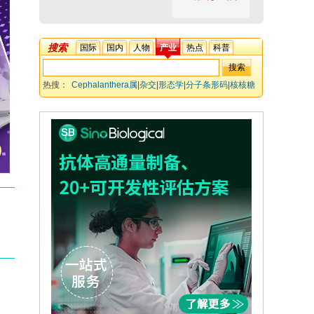
搜索
国际
国内
人物
产业
热点
科普
热搜：
Cephalanthera属
|
杂交
|
形态学
|
分子条形码
|
核核糖
体ITS
|
叶绿体基因