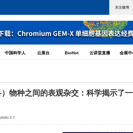
中国科学人
云展台
BioHot
云讲堂直播
会展中
a（兰科）物种之间的表观杂交：科学揭示了
etin 0.7