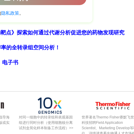
体在叶数、花序花数、叶宽长比上居中；花色更淡、花
具紫色顶端；子房稍长；叶边缘细胞大小介于两者之
期介于两亲本之间。这些形态学特征支持初步的杂交鉴定
物靶点》探索如何通过代谢分析促进您的药物发现研究
示，三个推定杂交个体的ITS序列彼此略有差异，但全
细胞分辨率的全转录组空间分析！
个插入缺失标记，而非呈现期待的rubra和longifoli
不同的核糖体型；本地C. rubra样本与外地（低塔特
局》电子书
和H2与本地C. rubra核糖体型一致，H4则与外
串联树显示，三个杂交个体的叶绿体单倍型也全部嵌入C
标记。H2与?vo?ov本地C. rubra单倍型相同，而
ra样本的微妙单倍型。C. rubra内部因产地不同分
指导海
对同一细胞中的转录组和表观基因
世界著名Thermo Fisher赛默飞
版或实
组进行同时分析（使用细胞核分离
科技招聘Field Application
外地的C. longifolia。叶绿体数据表明，如果
试剂盒简化样本制备工作流程）>>
Scientist、Marketing Develop
位，详情请查看生物通人才市场