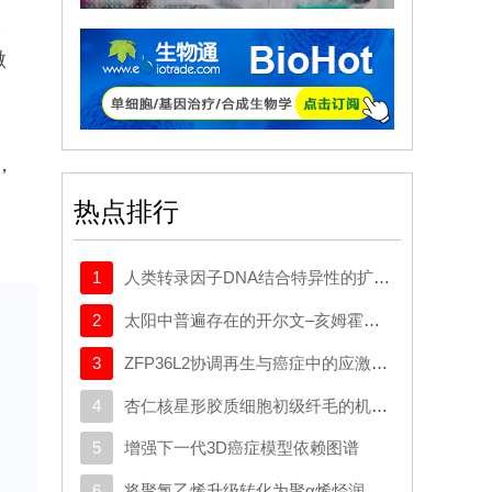
体
微
、
，
热点排行
分
1
人类转录因子DNA结合特异性的扩展密码本
用
2
太阳中普遍存在的开尔文–亥姆霍兹不稳定性驱动等离子体混合
验
3
ZFP36L2协调再生与癌症中的应激适应性可塑性
菌
4
杏仁核星形胶质细胞初级纤毛的机制与应激行为密切相关。
析
这
5
增强下一代3D癌症模型依赖图谱
治
6
将聚氯乙烯升级转化为聚α烯烃润滑剂