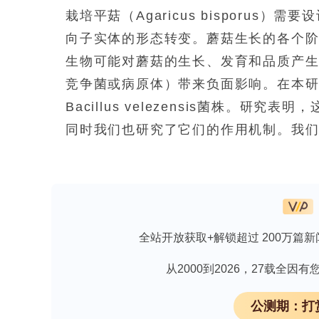
栽培平菇（
Agaricus bisporus
）需要设
向子实体的形态转变。蘑菇生长的各个
生物可能对蘑菇的生长、发育和品质产
竞争菌或病原体）带来负面影响。在本
Bacillus velezensis
菌株。研究表明，
同时我们也研究了它们的作用机制。我
EM39菌株的全基因组进行了测序和注释
析，我们认为这些菌株的抗真菌活性很
fungicola
150/1菌株感染的蘑菇进行
化学杀菌剂丙环唑锰盐更能显著降低病
全站开放获取+解锁超过 200万篇新
期间对微生物群数量的分析表明，微生物
株后，培养料中的革兰氏阴性和革兰氏
从2000到2026，27载全
工具，用于研究当人工添加这些菌株后
公测期：打
些菌株的种群数量在添加后会显著下降