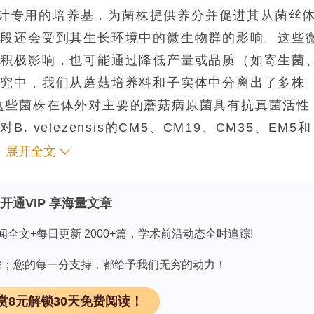
计专用的培养基，为菌株提供养分并促进其从菌丝
阶段还会受到其生长环境中的微生物群的影响。这些
生积极影响，也可能通过降低产量或品质（如寄生菌
研究中，我们从蘑菇培养料和子实体中分离出了多株
这些菌株在体外对主要的蘑菇病原菌具有抗真菌活性
们对
B. velezensis
的CM5、CM19、CM35、EM5和
，结合对CM5、CM19和CM35产生的特殊代谢物的
展开全文
可能与它们产生的脂肽——风霉素有关。在用
Zarea
生长室试验时，添加这些
B. velezensis
菌株并未比使
开通VIP 享海量文章
害发生率，且也未观察到对蘑菇产量的负面影响。试
闻全文+每日更新 2000+篇，学术前沿动态全时追踪!
动态与正常的蘑菇生长周期一致。此外，应用CM5
阳性细菌数量有所增加。我们还设计了基因组学和分
因有您；您的每一分支持，都给予我们无穷的动力！
，它们在培养料土壤中的存活情况。实验结果显示，
赏8元解锁30天免费阅读！
，这可能是导致生长室试验中未能观察到明显生物防