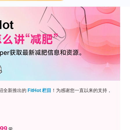
 velezensis
菌株在体外对主要的蘑菇病原真菌具有
菌株的抗真菌活性与其产生的脂肽，尤其是风霉素有
并未能显著减少蘑菇的干泡病——可能是因为其在土
内毒素低至0.05 EU/mg，欢迎咨询>>
领 取