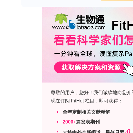
效果的原因。
要点
• 从泥炭基培养环境中分离出的
Bacillus
著的抑制作用。
• 基因组测序和代谢物分析表明，这些
关。
• 在生长室试验中，这些新分离的菌株
中的存活时间较短。
义翘神州推出ProPure™超低内毒素蛋白，