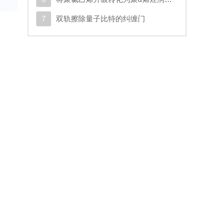
7
双轨擦除量子比特的纠缠门
显
壤