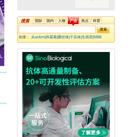
搜索
国际
国内
人物
产业
热点
科普
热搜：
从actors
|
风霉素
|
菌丝体
|
子实体
|
生病害
|
MBB