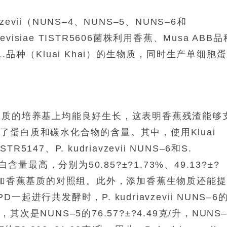
zevii
（NUNS–4、NUNS–5、NUNS–6和
evisiae
TISTR5606菌株利用香蕉、
Musa ABB
品
L.品种（Kluai Khai）的生物质，同时生产单细胞
基质的培养基上均能良好生长，这表明香蕉残渣能够
蛋白质和碳水化合物的含量。其中，使用Kluai
ISTR5147、
P. kudriavzevii
NUNS–6和
S.
含量最高，分别为50.85?±?1.73%、49.13?±?
高于未添加香蕉基质的对照组。此外，添加香蕉生物质还能
与YPD一起进行共发酵时，
P. kudriavzevii
NUNS–6
，其次是NUNS–5的76.57?±?4.49克/升，NUNS–