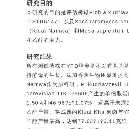
研究目的
本研究的目的是评估酵母
Pichia kudriav
TISTR5147）以及
Saccharomyces cer
（Kluai Namwa）和
Musa sapientum
和乙醇的潜力。
研究结果
所有测试菌株在YPD培养基和以香蕉为
持酵母的生长。添加香蕉生物质显著提高了
Namwa作为原料时，
P. kudriavzevii
T
cerevisiae
TISTR5606产生的单细胞蛋白
1.50%和46.96?±?1.07%，远
乙醇产量。将成熟的Kluai Khai果肉
乙醇产量最高，达到77.63?±?3.11克/升