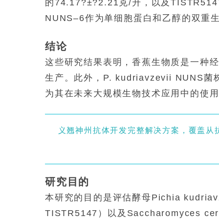
的74.17?±?2.21克/升，以及TISTR51
NUNS–6作为单细胞蛋白和乙醇的双重
结论
这些研究结果表明，香蕉生物质是一种
生产。此外，
P. kudriavzevii
NUNS
为其在未来大规模生物技术应用中的使
义翘神州抗体开发完整解决方案，覆盖从
研究目的
本研究的目的是评估酵母
Pichia kudriav
TISTR5147）以及
Saccharomyces cer