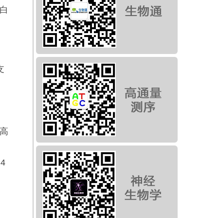
蛋白
支
提高
的
4