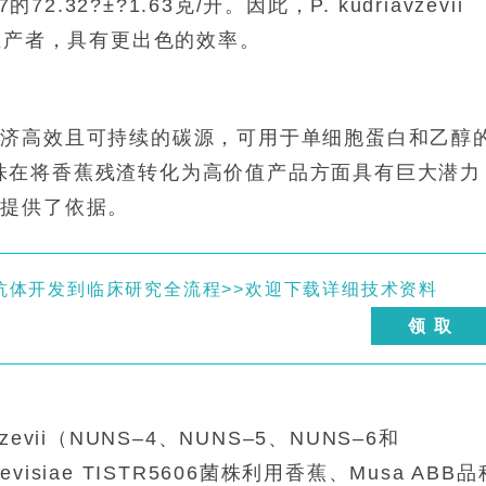
47的72.32?±?1.63克/升。因此，
P. kudriavzevii
生产者，具有更出色的效率。
经济高效且可持续的碳源，可用于单细胞蛋白和乙醇
菌株在将香蕉残渣转化为高价值产品方面具有巨大潜力
用提供了依据。
抗体开发到临床研究全流程>>欢迎下载详细技术资料
领 取
zevii
（NUNS–4、NUNS–5、NUNS–6和
evisiae
TISTR5606菌株利用香蕉、
Musa ABB
品