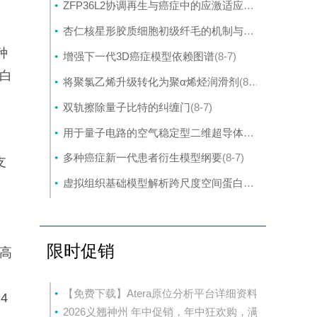
ZFP36L2协调再生与癌症中的应激适应性可塑性
(8-7)
杏仁核星形胶质细胞初级纤毛的机制与应激行为密切相关。
种
增强下一代3D癌症模型依赖图谱
(8-7)
蛋白
将聚氯乙烯升级转化为聚α烯烃润滑剂
(8-7)
双轨擦除量子比特的纠缠门
(8-7)
用于量子电路的空气稳定型二维超导体的封装外延生长
多种癌症新一代患者衍生模型纲要
(8-7)
支
虚拟组织基础模型解析跨尺度空间蛋白质组学
(8-7)
限时促销
提高
的
【免费下载】Atera原位分析平台详细资料
4
2026义翘神州 年中促销，年中狂欢购，满