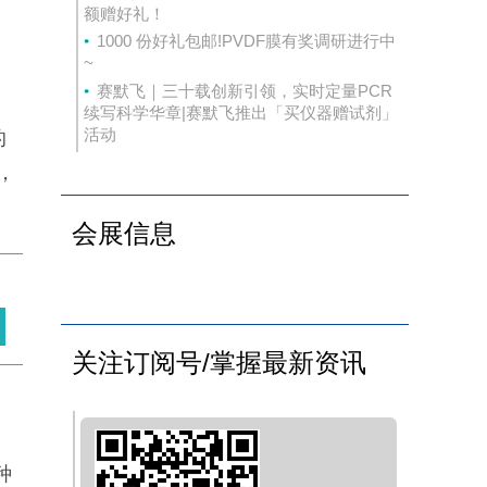
额赠好礼！
1000 份好礼包邮!PVDF膜有奖调研进行中
~
赛默飞｜三十载创新引领，实时定量PCR
续写科学华章|赛默飞推出「买仪器赠试剂」
活动
的
，
会展信息
关注订阅号/掌握最新资讯
种