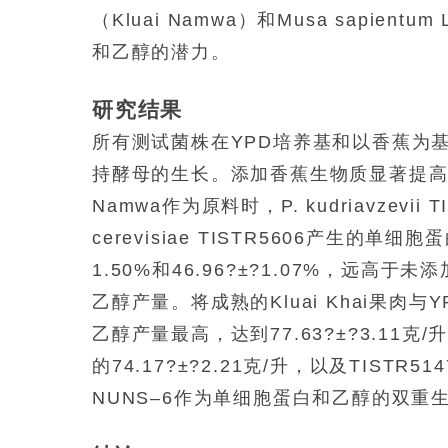
（Kluai Namwa）和
Musa sapientum
和乙醇的潜力。
研究结果
所有测试菌株在YPD培养基和以香蕉为
持酵母的生长。添加香蕉生物质显著提高了
Namwa作为原料时，
P. kudriavzevii
T
cerevisiae
TISTR5606产生的单细胞蛋白
1.50%和46.96?±?1.07%，远
乙醇产量。将成熟的Kluai Khai果肉
乙醇产量最高，达到77.63?±?3.11克/升
的74.17?±?2.21克/升，以及TISTR51
NUNS–6作为单细胞蛋白和乙醇的双重