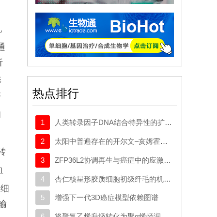
压
机
通
析
影
热点排行
研
和
1
人类转录因子DNA结合特异性的扩展密码本
2
太阳中普遍存在的开尔文–亥姆霍兹不稳定性驱动等离子体混合
转
3
ZFP36L2协调再生与癌症中的应激适应性可塑性
血
4
杏仁核星形胶质细胞初级纤毛的机制与应激行为密切相关。
T细
5
增强下一代3D癌症模型依赖图谱
输
6
将聚氯乙烯升级转化为聚α烯烃润滑剂