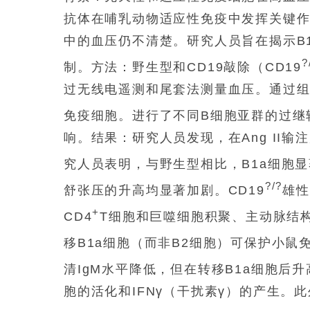
抗体在哺乳动物适应性免疫中发挥关键作
中的血压仍不清楚。研究人员旨在揭示B
?
制。方法：野生型和CD19敲除（CD19
过无线电遥测和尾套法测量血压。通过
免疫细胞。进行了不同B细胞亚群的过继转
响。结果：研究人员发现，在Ang II
究人员表明，与野生型相比，B1a细胞显
?/?
舒张压的升高均显著加剧。CD19
雄性
+
CD4
T细胞和巨噬细胞积聚、主动脉结
移B1a细胞（而非B2细胞）可保护小鼠免受
清IgM水平降低，但在转移B1a细胞后升
胞的活化和IFNγ（干扰素γ）的产生。此外