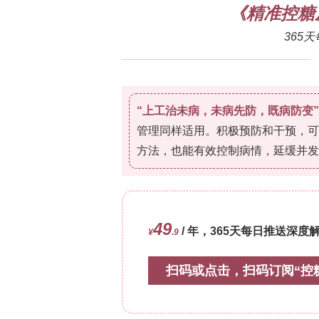
重塑、功能障碍和纤维化，参与血压调节
然临床研究将人类高血压与IgG和IgA水
增加，且IgE可通过激活肥大细胞促进
型在高血压中的病理生理意义尚未被充分探
B1a细胞）主要来源于胎肝，存在于腹腔
80%）。先前研究表明，B1a细胞及其
岛素抵抗等炎性疾病中具有抗炎特性。然
员开展本研究，旨在揭示B1a细胞在高
**主要技术方法**
研究人员使用了以下关键方法：1. 动物模
?/?
CD19敲除（CD19
）小鼠和分泌型IgM
司构建，回交至C57BL/6J背景），均
入微量渗透泵（Alzet 1002）持续输注血管紧