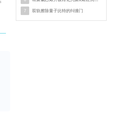
产
7
双轨擦除量子比特的纠缠门
保
的
的