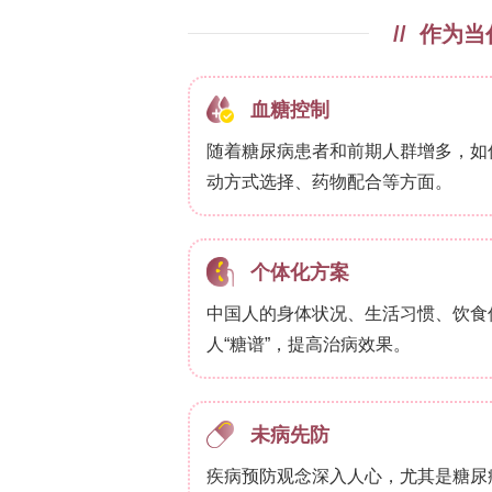
血压测量：采用无线电遥测（HD-X11发射
估：使用肠系膜动脉环张力测定法检测乙
术分析免疫细胞亚群；通过组织学（苏木
免疫细胞浸润。6. 过继转移：从WT小鼠
6
脾脏分离B2细胞（5×10
细胞/次，尾静脉
+
外共培养：激活的B1a细胞与脾脏CD4
+
腔CD45
淋巴细胞进行转录组分析。
**研究结果**
**CD19缺失加剧Ang II诱导的高血压**
通过流式细胞术发现，WT小鼠Ang II
?
细胞在腹腔中增加。与WT相比，CD19