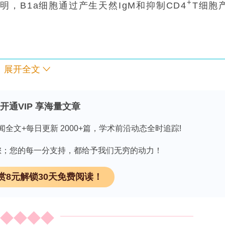
+
，B1a细胞通过产生天然IgM和抑制CD4
T细胞
展开全文
指南》
领 取
开通VIP 享海量文章
ation Research》的论文解读**
闻全文+每日更新 2000+篇，学术前沿动态全时追踪!
因有您；您的每一分支持，都给予我们无穷的动力！
越来越多证据表明其涉及先天性和适应性免疫机制。
赏8元解锁30天免费阅读！
?/?
胞的小鼠（Rag1
）对高血压和血管功能障碍具有
）可恢复高血压表型，确立了T细胞在高血压发展中
γ和TNFα等促炎细胞因子，最终改变血管、肾脏和心脏