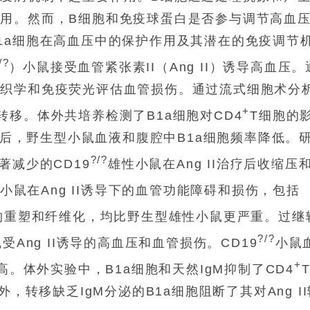
用。然而，B细胞和免疫球蛋白是否参与调节高血
1a细胞在高血压中的保护作用及其潜在的免疫调节
/?
）小鼠接受血管紧张素II（Ang II）诱导高血压。
组织学和免疫荧光评估血管损伤。通过流式细胞术分
+
移。体外共培养检测了B1a细胞对CD4
T细胞的
输注后，野生型小鼠血液和腹腔中B1a细胞频率降低。
?/?
著减少的CD19
雄性小鼠在Ang II治疗后收缩压
小鼠在Ang II诱导下的血管功能障碍和损伤，包括
构重塑和纤维化，均比野生型雄性小鼠更严重。过继
?/?
Ang II诱导的高血压和血管损伤。CD19
小鼠
+
高。体外实验中，B1a细胞和天然IgM抑制了CD4
，转移缺乏IgM分泌的B1a细胞阻断了其对Ang II