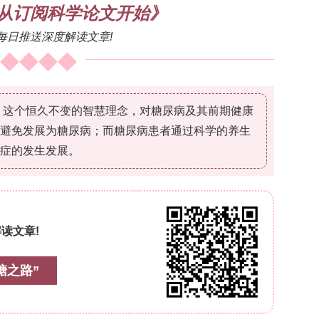
。然而，B细胞在高血压中的作用仍不完全明确。
平升高相关联，动物实验也发现IgG和IgE在高血压
高血压，但产生免疫球蛋白的B细胞及其他免疫球蛋白
索。B细胞分为B1和B2细胞，其中B1细胞（尤
和胸腔，是天然IgM的主要来源（约占循环IgM的
分泌的天然IgM在动脉粥样硬化、缺血再灌注损伤和
而，B1a细胞在高血压中的作用未知。为此，研究
血压中的保护作用及其潜在免疫调节机制。
型：选用C57BL/6J背景的野生型（WT）小鼠、
?/?
敲除（sIgM
）小鼠（由赛业生物科技苏州有限
饲养于无特定病原体环境。2. 高血压诱导：通过皮下
张素II（Ang II，1000 ng/kg/min）14天。3.