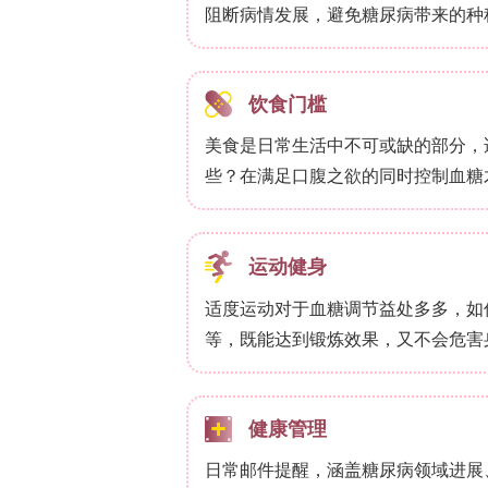
（第13天平均收缩压升高32 mmHg，舒
天引起短暂血压升高。
**CD19缺失加剧Ang II诱导的血管损伤*
?/?
肠系膜动脉环试验显示，CD19
小鼠A
检查发现，CD19缺失显著增加Ang 
?/?
PCR显示，CD19
小鼠主动脉中IL-1
TNFα、IL-10、IL-6、IL-2和IFNγ水
**CD19缺失增加Ang II诱导的免疫细胞
?/?
免疫荧光染色显示，CD19
小鼠主动脉
显著增加。流式细胞术表明，CD19缺失后
率升高。