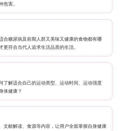
张压升高21 mmHg）；雌性小鼠中CD19缺失仅在
*
ng II诱导的内皮依赖性舒张功能受损更严重。组织
II诱导的主动脉和肠系膜动脉管壁增厚及纤维化。实时
β、IL-6、TGFβ和IFNγ等炎症基因表达升高；血清中
平也升高。
积聚**
+
+
+
中CD4
T细胞、F4/80
巨噬细胞和CD8
T细胞积
+
+
血液和脾脏中F4/80
单核/巨噬细胞和CD8
T细