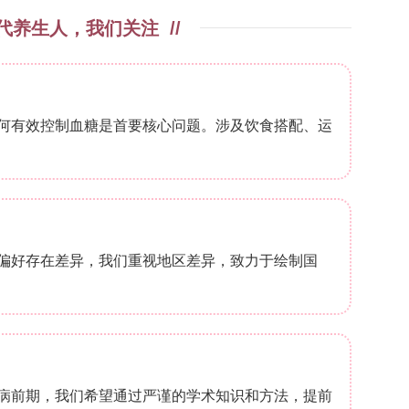
器）和尾套法（BP-2000系统）。4. 血管功能评
酰胆碱诱导的血管舒张。5. 细胞分析：利用流式细
精-伊红和天狼星红染色）和免疫荧光评估血管损伤
5
腹腔分离B1a细胞（2×10
细胞/次，腹腔注射）或
注射），转移至受体小鼠后立即Ang II输注。7. 
T细胞共培养，检测IFNγ产生。8. RNA测序：收集
输注后，血液和腹腔中B1a细胞百分比显著降低，而B
/?
雄性小鼠在Ang II输注后收缩压和舒张压显著升高