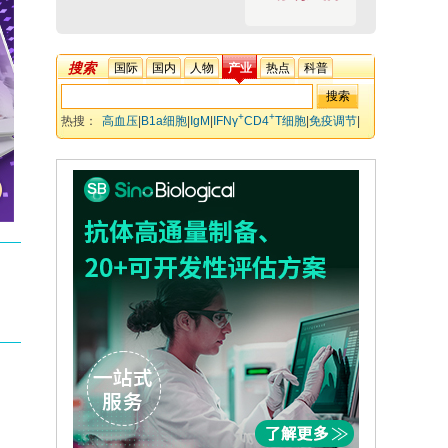
搜索
国际
国内
人物
产业
热点
科普
+
+
热搜：
高血压
|
B1a细胞
|
IgM
|
IFNγ
CD4
T细胞
|
免疫调节
|
血管损伤
生