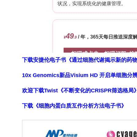
**过继转移B1a细胞（而非脾脏B2细胞）
?/?
将WT腹腔B1a细胞过继转移至CD19
+
轻血管增厚、纤维化以及CD4
T细胞和
+
CD8
T细胞频率；而脾脏B2细胞无此效
下载安捷伦电子书《通过细胞代谢揭示新的药
+
**B1a细胞和天然IgM抑制CD4
T细胞活
10x Genomics新品Visium HD 开启单
RNA测序表明，CD19缺失相关的最显
?/?
欢迎下载Twist《不断变化的CRISPR筛选格
细胞频率在CD19
小鼠中升高。体外共
IFNγ，而脾脏B2细胞无此作用。免疫荧光检
下载《细胞内蛋白质互作分析方法电子书》
+
+
IFNγ
CD4
T细胞增多。此外，天然IgM
**B1a细胞对高血压和血管损伤的保护作用