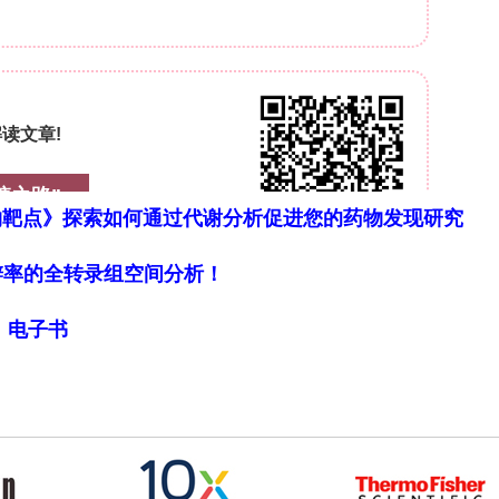
预防Ang II诱导的高血压和血管损伤**
或WT小鼠后，显著降低Ang II诱导的收缩压升高，
+
巨噬细胞积聚，并降低血液中F4/80
单核细胞和
果。
物靶点》探索如何通过代谢分析促进您的药物发现研究
化和IFNγ产生**
细胞分辨率的全转录组空间分析！
+
+
著免疫改变涉及T细胞功能障碍。腹腔中CD4
CD69
+
局》电子书
培养实验显示，B1a细胞显著抑制CD4
T细胞产生
?/?
测到Ang II处理后CD19
小鼠主动脉中
+
处理直接抑制CD4
T细胞的IFNγ产生。
依赖于天然IgM**