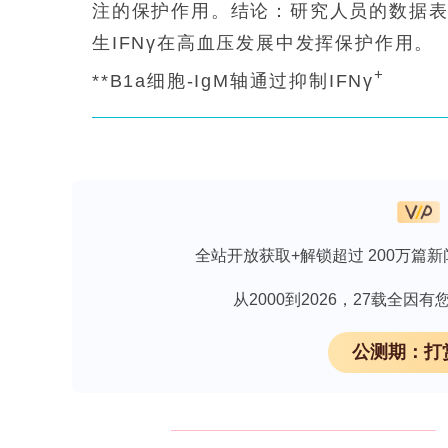
注的保护作用。结论：研究人员的数据表明
生IFNγ在高血压发展中发挥保护作用。
+
**B1a细胞-IgM轴通过抑制IFNγ
免费下载《ADC药代动力学研究核心工具
+
CD4
T细胞保护高血压：一项来自《Circul
全站开放获取+解锁超过 200万篇新
**研究背景**
从2000到2026，27载全
高血压是全球死亡率的主要风险因素，
公测期：打
2007年Guzik等人发现缺乏T细胞和B细
护作用，而过继转移T细胞（而非B细胞
关键作用。T细胞分泌IL-17a、IFN