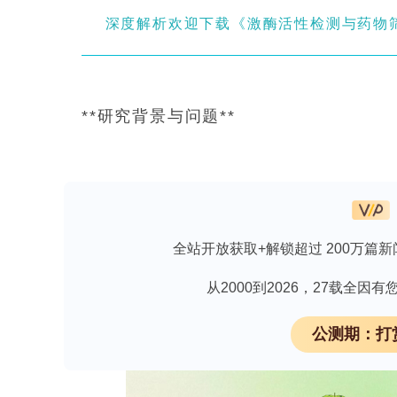
深度解析欢迎下载《激酶活性检测与药物筛选
**研究背景与问题**
热带干旱森林（如巴西的卡廷加Caati
与破碎化，严重影响生物多样性和生态系统功能
dispersal）是这类森林再生的关
（如栖息地配置）因素如何影响该服务
全站开放获取+解锁超过 200万篇新
而缺乏对土壤、栖息地类型和景观结构联合
的小规模雨养农业系统中开展实验，旨在
从2000到2026，27载全
性质（pH、砂含量）以及景观结构（自
公测期：打
样性）如何共同影响蚂蚁-种子相互作用