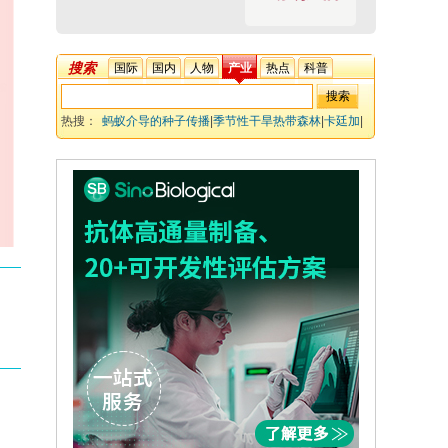
搜索
国际
国内
人物
产业
热点
科普
热搜：
蚂蚁介导的种子传播
|
季节性干旱热带森林
|
卡廷加
|
土壤属性
|
景观格局
|
种子传播有效性