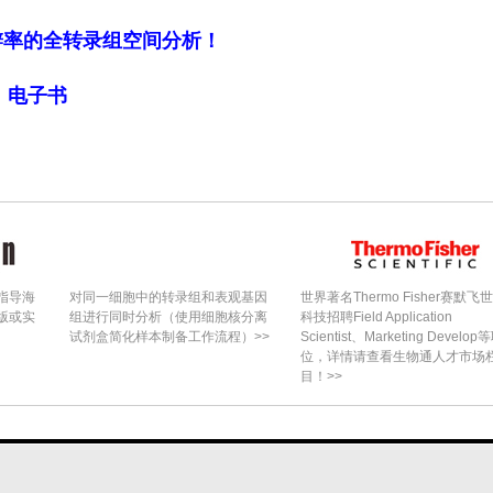
（300 m）显著负向影响种子清理，土壤pH显著正
0 m）影响不显著。这说明在自然残余中，小体型蚂蚁
细胞分辨率的全转录组空间分析！
油质体（elaiosomes）而不搬动种子，导致清理
局》电子书
分一致：农田支持了更多种子移除（高质量传播者活
质量传播者活动），表明不同传播组分对栖息地类型
）通过影响蚂蚁功能群组成，调节了高质量相互作用
指导海
对同一细胞中的转录组和表观基因
世界著名Thermo Fisher赛默飞
覆盖率负向影响总相互作用和清理，可能是因为这些
版或实
组进行同时分析（使用细胞核分离
科技招聘Field Application
试剂盒简化样本制备工作流程）>>
Scientist、Marketing Develop
）或限制了蚂蚁活动；人为土地利用多样性正向影响
位，详情请查看生物通人才市场
目！>>
耐干扰蚂蚁的活跃。值得注意的是，自然覆盖比例（
息地配置（边缘密度）更为重要，支持了在中等栖息
研究结论翻译如下：