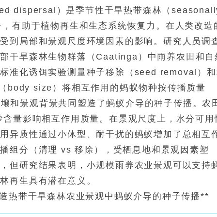
ed dispersal）是季节性干旱热带森林（seasonall
的关键生态服务，有助于植物再生和生态系统恢复力。在人类改造
能受到局部和景观尺度环境因素的影响。研究人员调
干旱森林生物群落（Caatinga）中雨养农田和自
化诱饵实验测量种子移除（seed removal）
体型（body size）将相互作用的蚂蚁物种按传播质量
。栖息地、土壤和景观背景共同塑造了蚂蚁介导的种子传播。农
砂含量影响相互作用质量。在景观尺度上，水分可用
利用异质性通过小体型、耐干扰的蚂蚁增加了总相互
播组分（清理 vs 移除），受栖息地和景观因素塑
复，但研究结果表明，小规模雨养农业景观可以支持
森林再生具有潜在意义。
塑造热带干旱森林农业景观中蚂蚁介导的种子传播**