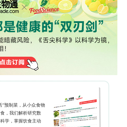
14个小型农场，每个农场包含一个玉米-豆类间作田（雨
残余斑块，开展了标准化种子传播实验。使用三种本地大
damantinus、Cnidoscolus quercifolius、
诱饵，记录蚂蚁-种子相互作用、种子移除数量及种子清理比例
，<5 mm为低质量传播者，排除切叶蚁属Atta和
本分析pH和砂含量，利用无人机遥感在100 m和300 
边缘密度、水体覆盖率、人为土地利用香农多样性指
MMs）进行统计分析，以农田和植物物种为随机效应
土壤pH、水体覆盖率、边缘密度、人为SHDI和自
ons）**：仅一个模型被保留，显示水体覆盖率（300 m）、