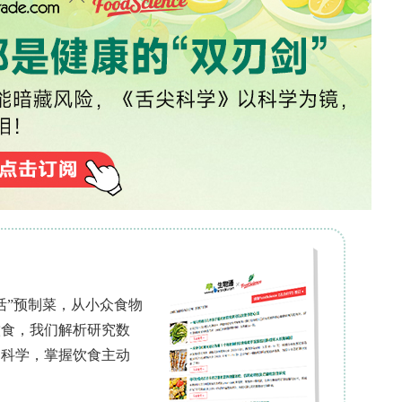
邦区（15°47′S, 47°55′W）的22个样点开展，
2
0 km
。研究人员建立了6种生境类型：大规模大
n=4）及3种自然植被类型——稀树草原（cerrad
=3）和森林（n=3）。每个样点设置1条100 m长的样线，
s（200 ml塑料杯，内装酒精和中性肥皂），野外保留24小
存。形态性状测量选取37个种群水平样本（代表19个
态指标：Weber长度（Weber's length，体
r length，觅食速度和复杂生境利用能力）、上颚长度
复眼长度（eye length，视觉能力和日间觅食时间）、
复眼间距（inter-ocular distance，捕食策略
未消化食物组织的同位素偏差，经氯仿-甲醇（2:1
.4–0.5 mg）封装于锡杯中，送至圣保罗大学农业
采集22个样点的土壤样本（1.5 mg，银胶囊封装）