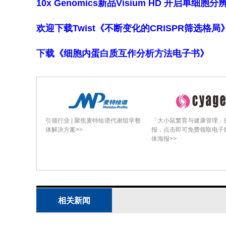
10x Genomics新品Visium HD 开启单
1
明草原具有最高的有效物种数（q
=27
欢迎下载Twist《不断变化的CRISPR筛选格
1
2
最低（q
=5.31; q
=4.39）。大豆单作
均为12.2±0.37。蚂蚁丰度在不同生境类型间
下载《细胞内蛋白质互作分析方法电子书》
豆单作（100±4.35）显著低于其他生
13
境类型蚂蚁的δ
C（H=152.58, df=5,
在显著差异。牧场具有最高的营养范围（5
15
低（1.39营养级；δ
N=?0.4‰–3.
引领行业 | 聚焦麦特绘谱代谢组学整
「大小鼠繁育与健康管理」
体解决方案>>
报，点击即可免费领取电子
体海报>>
物为优势基底资源。牧场具有最大的同
草原，大豆单作SEA最低。同位素生态位在
森林重叠度低（ISim=0.06）。土壤杂食者（
（F=10.3, df=4, p<0.001）和泛化巡逻
相关新闻
15
p<0.05）的δ
N在不同生境间差异显著
稀树草原中出现最低值。土壤杂食者具有