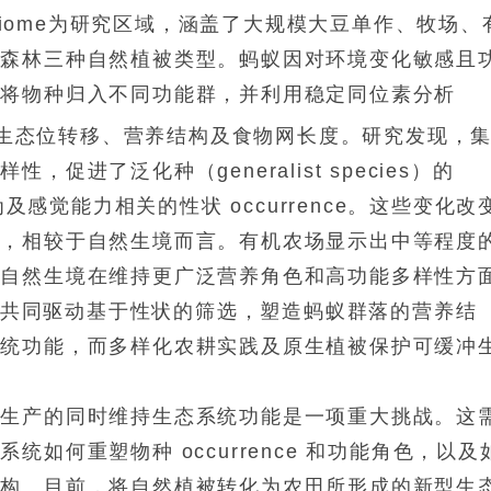
 biome为研究区域，涵盖了大规模大豆单作、牧场、
、森林三种自然植被类型。蚂蚁因对环境变化敏感且
员将物种归入不同功能群，并利用稳定同位素分析
生态位转移、营养结构及食物网长度。研究发现，
进了泛化种（generalist species）的
为及感觉能力相关的性状 occurrence。这些变化改
化，相较于自然生境而言。有机农场显示出中等程度
。自然生境在维持更广泛营养角色和高功能多样性方
与干扰强度共同驱动基于性状的筛选，塑造蚂蚁群落的营养结
系统功能，而多样化农耕实践及原生植被保护可缓冲
食生产的同时维持生态系统功能是一项重大挑战。这
如何重塑物种 occurrence 和功能角色，以及
结构。目前，将自然植被转化为农田所形成的新型生