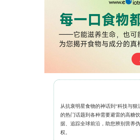
该研究于2013年2月至2014年5月在巴西联
塞拉多biome的不同植被类型，面积约580
单作（n=4）、牧场（n=5）、有机农场（
sensu stricto, n=3）、草原（n
设10个间距10 m的 Pitfall trap
后收回。样本经分类鉴定后于?20°C保
种），测量6项与生境互作和觅食行为相关的形
proxy）、后股节长度（hind femu
（mandible length，食性类型）、
节长度（scape length，化学感觉能力）及
稳定同位素分析中，去除蚂蚁腹部以排除
清洗后，冻干48 h并研磨成粉。样本（0
13
15
中心（CENA）测定δ
C和δ
N。同步