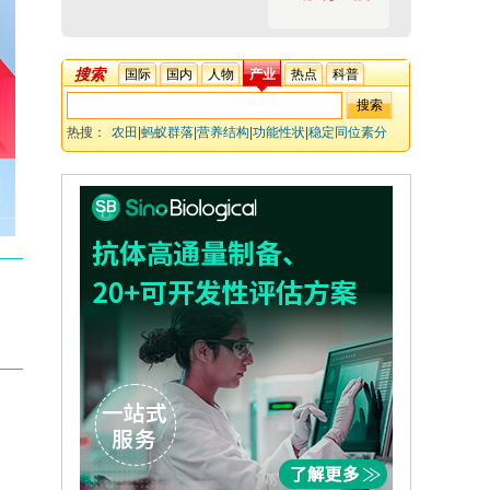
搜索
国际
国内
人物
产业
热点
科普
热搜：
农田
|
蚂蚁群落
|
营养结构
|
功能性状
|
稳定同位素分
析
|
农业集约化