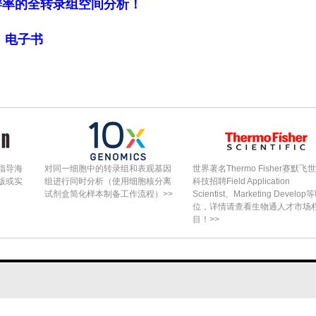
细胞分辨率的全转录组空间分析！
2
.85）和优势度加权多样性（q
=14.74），而大豆单
局》电子书
每样点的功能群数量最少（1.75±0.25），其余生境
存在显著差异（H=28.53, df=5, p<0.001）
境。"3.2 蚂蚁的同位素生态位和营养位置"发现，不同
15
 p<0.001）和δ
N（H=44.451, df=5, p<0.001）
15
.56营养级；δ
N=?4.4‰–12.3‰），大豆单作
8‰）；稀树草原和森林仅出现C
植物值，而牧场以C
指导海
对同一细胞中的转录组和表观基因
世界著名Thermo Fisher赛默飞
3
4
版或实
组进行同时分析（使用细胞核分离
科技招聘Field Application
试剂盒简化样本制备工作流程）>>
Scientist、Marketing Develop
位素生态位宽度，其次为森林、草原、有机农场和稀
位，详情请查看生物通人才市场
自然生境间重叠度高（ISim>0.88），有机农场
目！>>
F=5.43, df=5.88, p<0.001）、地表泛化捕
弓背蚁族（Camponotini）（F=3.35, df=4,
，均在牧场中表现出最高营养级，大豆单作、牧场
最大的营养范围（4.24营养级），泛化巡逻弓背蚁