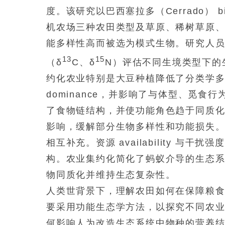
度。该研究以巴西塞拉多（Cerrado）
机农场三种农田类型及草原、稀树草原
能多样性高而被选为模式生物。研究人
13
15
（δ
C、δ
N）评估不同生境类型下的
约化农业特别是大豆种植降低了分类学多样性，促
dominance，并影响了与体型、觅食行
了食物链结构，并使功能角色趋于同质
影响，缓解部分生物多样性和功能损失
相互补充。资源 availability 
构。农业集约化简化了蚂蚁介导的生态
物同质化并维持生态复杂性。
人类世背景下，理解农田如何在保障粮
要采用功能生态学方法，以探究不同农业系统
何影响人为改造生态系统中物种的营养