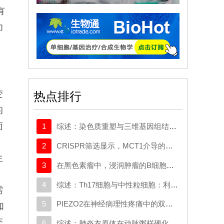
有
功
集
变
热点排行
的
面
1
综述：染色质重塑与三维基因组结构在癌症中的作用：从机制研究到新的治疗策略
2
CRISPR筛选显示，MCT1介导的代谢逃逸机制可规避SMAD3的抑制作用，这一机制可作为治疗靶点
生
3
在黑色素瘤中，浸润肿瘤的B细胞会向富含干扰素的发育路径演变，这与免疫疗法的作用机制相契合
4
综述：Th17细胞与中性粒细胞：利用二者间的相互作用开发多发性硬化症疗法
需
5
PIEZO2在神经病理性疼痛中的双重作用：推动外周敏感化并实现机械负荷诱发的镇痛效应
如
态
6
综述：肺炎衣原体在动脉粥样硬化中调控多阶段的信号传导网络：从内皮功能紊乱到斑块易损性形成