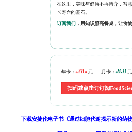
15
校正δ
N。仪器为Thermo Finnigan 
CHN-1100）。数据分析采用R 4.3.1
rarefaction曲线、Hill numbers（q
13
Dunn's事后检验比较丰度差异；利用δ
间）及Bayesian credibility int
isotopic similarity（ISim）量化
位置和食物链长度；通过主成分分析（P
广义可加模型（GAM）分析PC1得分与δ
研究结果部分，"3.1 不同农田和自然植
蚁，分属8亚科44属135种。基于 rare
（S
=76）和估计物种丰富度（S
=
下载安捷伦电子书《通过细胞代谢揭示新的药
obs
est
（56, 72.5）、森林（52, 63）、牧场