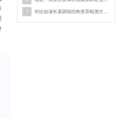
影
7
对比短读长基因组结构变异检测方法，凸显了工具组合使用的优势以及图谱基因组比对的较小影响
而
分
仍
的
提
何
持