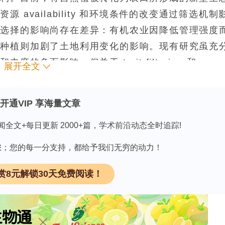
availability 和环境条件的改变通过筛选机制
状选择的影响尚存在差异：有机农业因降低管理强度
物种植则加剧了土地利用变化的影响。现有研究虽充
负面影响，但关于 trait filtering 和
展开全文
型生态系统对生物多样性和生态系统功能影响的精确生态机制
）作为理解不同生态系统中物种资源利用和营养行为
开通VIP 享海量文章
撑蚂蚁群落的基底资源、进而重塑其组成和营养功能
闻全文+每日更新 2000+篇，学术前沿动态全时追踪!
种农田类型（大规模大豆单作、牧场、有机农场）如
同位素生态位和营养位置的后果，以期为设计能够维
因有您；您的每一分支持，都给予我们无穷的动力！
论依据。
赏8元解锁30天免费阅读！
：SignalChem科学家的深度解析》
领 取