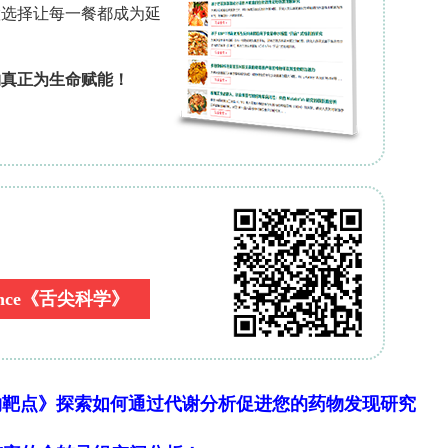
DELTA Plus质谱仪联用元素分析仪（Carlo Erba,
软件，包括基于Chao-1估计量的个体-based
=0,1,2）计算分类学多样性、Kruskal-Wallis检验及
15
C和δ
N计算标准椭圆面积（SEAc，40%置信区
ervals（50%, 75%, 95%）评估同位素生态位宽度；采用
15
生态位重叠；基于δ
N范围及3‰营养级富集系数计算营
CA）检验形态性状对同位素值分异的驱动作用，并
15
N的非线性关系。
被中蚂蚁群落的多样性与丰度"显示，共采集7590头
faction 曲线，草原具有最高的观察物种丰富度
81.08），依次为稀树草原（61, 78.1）、有机农场
物靶点》探索如何通过代谢分析促进您的药物发现研究
（51, 55）和大豆单作（12, 14）。Hill多样性指数