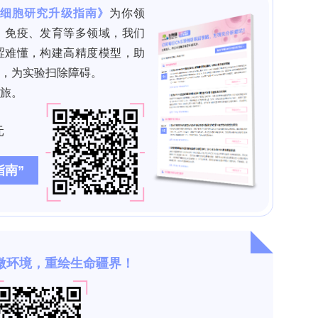
株重组抗原，欢迎咨询>>
领 取
打赏