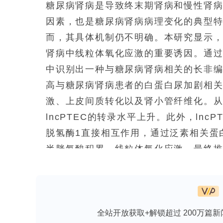
糖尿病肾病是导致终末期肾病和慢性肾
因素，也是糖尿病肾病病理变化的典型
而，其具体机制仍不明确。本研究显示
肾病中线粒体氧化应激的重要诱因。通过
中识别出一种与糖尿病肾病相关的长非编码R
高与糖尿病肾病患者的白蛋白尿加剧相
激、上皮间质转化以及肾小管纤维化。从
lncPTEC的转录水平上升。此外，ln
脱氢酶1直接相互作用，通过泛素相关蛋
半胱氨酸积累、线粒体氧化应激，最终
lncPTEC/MTHFD1轴在同型半胱
标志物和治疗方法提供了新的思路。
全站开放获取+解锁超过 200万篇新