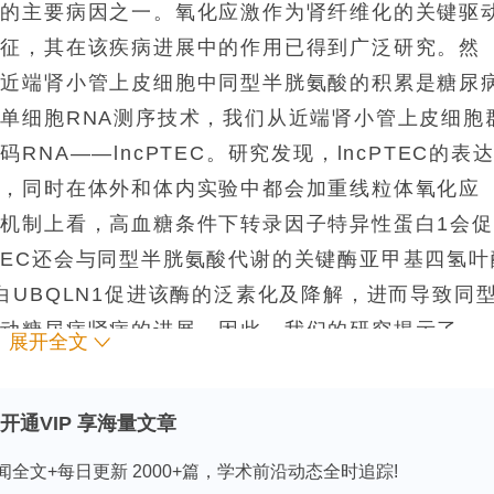
病的主要病因之一。氧化应激作为肾纤维化的关键驱
特征，其在该疾病进展中的作用已得到广泛研究。然
，近端肾小管上皮细胞中同型半胱氨酸的积累是糖尿
单细胞RNA测序技术，我们从近端肾小管上皮细胞
NA——lncPTEC。研究发现，lncPTEC的表
关，同时在体外和体内实验中都会加重线粒体氧化应
机制上看，高血糖条件下转录因子特异性蛋白1会促
cPTEC还会与同型半胱氨酸代谢的关键酶亚甲基四氢叶
白UBQLN1促进该酶的泛素化及降解，进而导致同
推动糖尿病肾病的进展。因此，我们的研究揭示了
展开全文
氨酸介导的线粒体氧化应激中的作用，为糖尿病肾病的诊
开通VIP 享海量文章
闻全文+每日更新 2000+篇，学术前沿动态全时追踪!