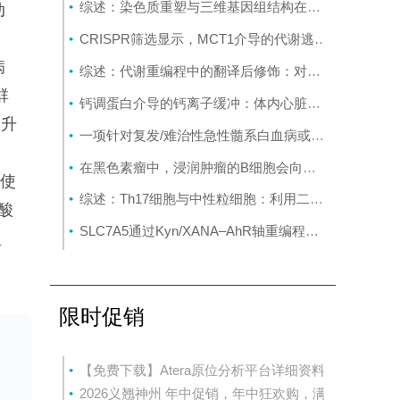
综述：染色质重塑与三维基因组结构在癌症中的作用：从机制研究到新的治疗策略
动
CRISPR筛选显示，MCT1介导的代谢逃逸机制可规避SMAD3的抑制作用，这一机制可作为治疗靶点
病
综述：代谢重编程中的翻译后修饰：对癌症代谢治疗和免疫治疗的启示
群
钙调蛋白介导的钙离子缓冲：体内心脏重编程的分子屏障
达升
一项针对复发/难治性急性髓系白血病或原始浆细胞样树突状细胞肿瘤成人患者的CD123导向的嵌合抗原受体T细胞疗法1期试验
在黑色素瘤中，浸润肿瘤的B细胞会向富含干扰素的发育路径演变，这与免疫疗法的作用机制相契合
使
综述：Th17细胞与中性粒细胞：利用二者间的相互作用开发多发性硬化症疗法
酸
SLC7A5通过Kyn/XANA‒AhR轴重编程色氨酸代谢并重塑免疫微环境促进结直肠癌肝转移
型
断
限时促销
【免费下载】Atera原位分析平台详细资料
2026义翘神州 年中促销，年中狂欢购，满