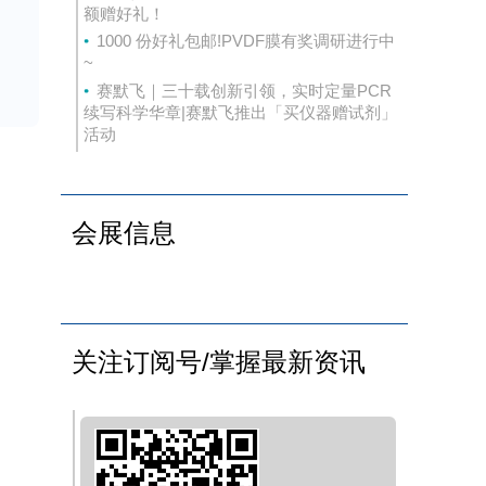
额赠好礼！
1000 份好礼包邮!PVDF膜有奖调研进行中
~
赛默飞｜三十载创新引领，实时定量PCR
续写科学华章|赛默飞推出「买仪器赠试剂」
活动
会展信息
关注订阅号/掌握最新资讯